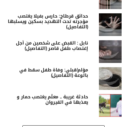
حدائق قرطاج: حارس بفيلا يغتصب
مؤجرته تحت التهديد بسكين ويسلبها
(التفاصيل)
نابل : القبض على شخصين من أجل
إغتصاب طفل قاصر (التفاصيل)
مؤلم/قبلي: وفاة طفل سقط في
بالوعة (التفاصيل)
حادثة غريبة .. معلّم يغتصب حمار و
يعذبها في القيروان