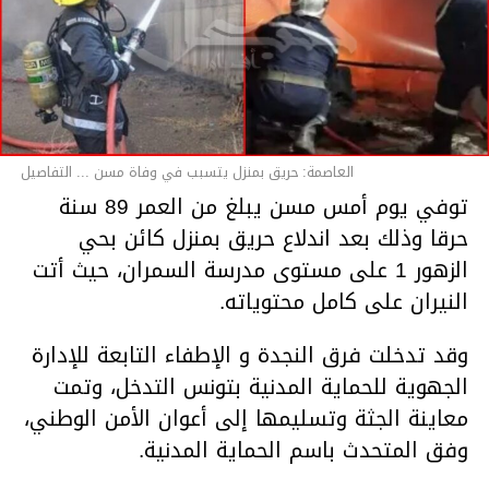
العاصمة: حريق بمنزل يتسبب في وفاة مسن ... التفاصيل
توفي يوم أمس مسن يبلغ من العمر 89 سنة
حرقا وذلك بعد اندلاع حريق بمنزل كائن بحي
الزهور 1 على مستوى مدرسة السمران، حيث أتت
النيران على كامل محتوياته.
وقد تدخلت فرق النجدة و الإطفاء التابعة للإدارة
الجهوية للحماية المدنية بتونس التدخل، وتمت
معاينة الجثة وتسليمها إلى أعوان الأمن الوطني،
وفق المتحدث باسم الحماية المدنية.