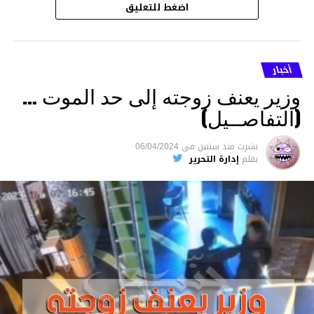
اضغط للتعليق
أخبار
وزير يعنف زوجته إلى حد الموت …
(التفاصــيل)
نشرت
منذ سنتين
فى
06/04/2024
بقلم
إدارة التحرير