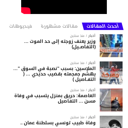
أحدث المقالات
مقالات مشهورة
فيديوهات
أخبار
منذ سنتين
وزير يعنف زوجته إلى حد الموت …
(التفاصــيل)
أخبار
منذ سنتين
الملاسين: بسبب “نصبة في السوق “…
يهشّم جمجمته بقضيب حديدي … (
التفـاصيل )
أخبار
منذ سنتين
العاصمة: حريق بمنزل يتسبب في وفاة
مسن … التفاصيل
أخبار
منذ سنتين
وفاة طبيب تونسي بسلطنة عمان ..