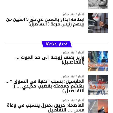
أخبار
منذ سنتين
ابطاقة ايداع بالسجن في حق 5 امنيين من
بينهم رئيس فرقة ( التفاصيل)
أخبار عاجلة
أخبار
منذ سنتين
وزير يعنف زوجته إلى حد الموت …
(التفاصــيل)
أخبار
منذ سنتين
الملاسين: بسبب “نصبة في السوق “…
يهشّم جمجمته بقضيب حديدي … (
التفـاصيل )
أخبار
منذ سنتين
العاصمة: حريق بمنزل يتسبب في وفاة
مسن … التفاصيل