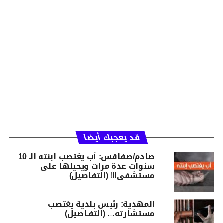
قد يعجبك أيضا
صادم/صفاقس: أب يغتصب ابنته الـ 10
سنوات عدة مرات ويحيلها على
مستشفى!!! (التفاصيل)
المهدية: رئيس بلدية يغتصب
مستشارته… (التفـاصيل)