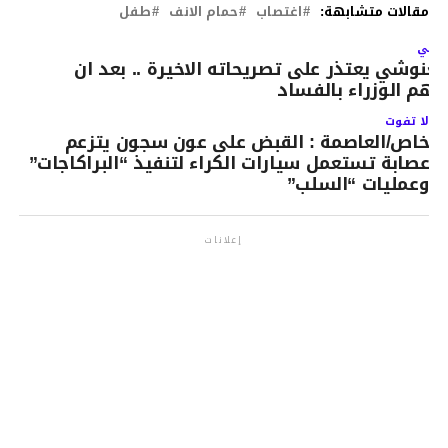
مقالات متشابهة:
اغتصاب
حمام الانف
طفل
لتالي
لغنوشي يعتذر على تصريحاته الاخيرة .. بعد ان
تهم الوزراء بالفساد
لا تفوت
خاص/العاصمة : القبض على عون سجون يتزعم
عصابة تستعمل سيارات الكراء لتنفيذ “البراكاجات”
وعمليات “السلب”
إعلانات