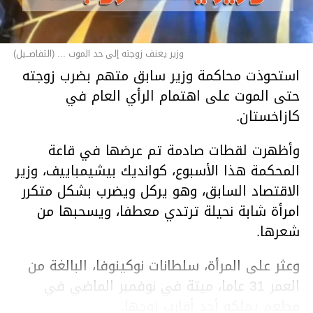
وزير يعنف زوجته إلى حد الموت ... (التفاصــيل)
استحوذت محاكمة وزير سابق متهم بضرب زوجته
حتى الموت على اهتمام الرأي العام في
كازاخستان.
وأظهرت لقطات صادمة تم عرضها في قاعة
المحكمة هذا الأسبوع، كوانديك بيشيمباييف، وزير
الاقتصاد السابق، وهو يركل ويضرب بشكل متكرر
امرأة شابة نحيلة ترتدي معطفا، ويسحبها من
شعرها.
وعثر على المرأة، سلطانات نوكينوفا، البالغة من
العمر 31 عاما، ميتة في نوفمبر الماضي في
مطعم يملكه أحد أقارب زوجها.