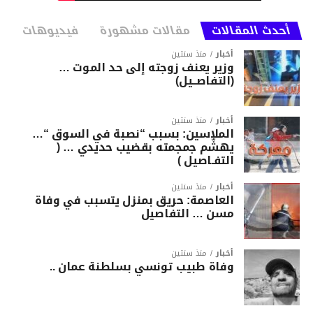
أحدث المقالات
مقالات مشهورة
فيديوهات
أخبار
منذ سنتين
وزير يعنف زوجته إلى حد الموت …
(التفاصــيل)
أخبار
منذ سنتين
الملاسين: بسبب “نصبة في السوق “…
يهشّم جمجمته بقضيب حديدي … (
التفـاصيل )
أخبار
منذ سنتين
العاصمة: حريق بمنزل يتسبب في وفاة
مسن … التفاصيل
أخبار
منذ سنتين
وفاة طبيب تونسي بسلطنة عمان ..