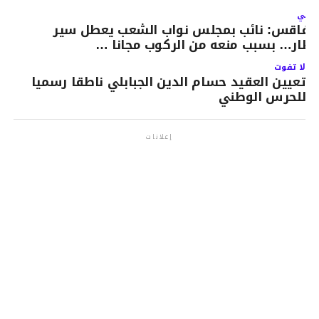
لتالي
فاقس: نائب بمجلس نواب الشعب يعطل سير
طار… بسبب منعه من الركوب مجانا …
لا تفوت
تعيين العقيد حسام الدين الجبابلي ناطقا رسميا
للحرس الوطني
إعلانات