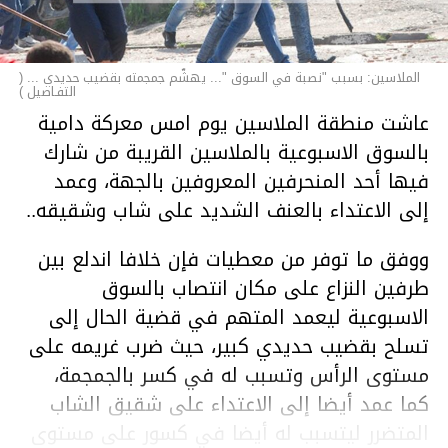
الملاسين: بسبب "نصبة في السوق "... يهشّم جمجمته بقضيب حديدي ... (
التفـاصيل )
عاشت منطقة الملاسين يوم امس معركة دامية
بالسوق الاسبوعية بالملاسين القريبة من شارك
فيها أحد المنحرفين المعروفين بالجهة، وعمد
إلى الاعتداء بالعنف الشديد على شاب وشقيقه..
ووفق ما توفر من معطيات فإن خلافا اندلع بين
طرفين النزاع على مكان انتصاب بالسوق
الاسبوعية ليعمد المتهم في قضية الحال إلى
تسلح بقضيب حديدي كبير، حيث ضرب غريمه على
مستوى الرأس وتسبب له في كسر بالجمجمة،
كما عمد أيضا إلى الاعتداء على شقيق الشاب
المتضرر ليتسبب له أيضا في كسور على مستوى