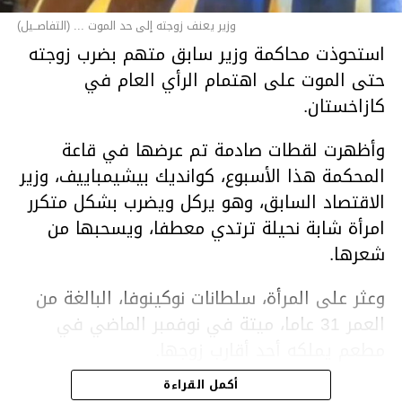
وزير يعنف زوجته إلى حد الموت ... (التفاصــيل)
استحوذت محاكمة وزير سابق متهم بضرب زوجته
حتى الموت على اهتمام الرأي العام في
كازاخستان.
وأظهرت لقطات صادمة تم عرضها في قاعة
المحكمة هذا الأسبوع، كوانديك بيشيمباييف، وزير
الاقتصاد السابق، وهو يركل ويضرب بشكل متكرر
امرأة شابة نحيلة ترتدي معطفا، ويسحبها من
شعرها.
وعثر على المرأة، سلطانات نوكينوفا، البالغة من
العمر 31 عاما، ميتة في نوفمبر الماضي في
مطعم يملكه أحد أقارب زوجها.
أكمل القراءة
ووفقا لتقرير الطبيب الشرعي، توفيت نوكينوفا