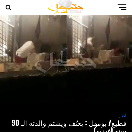
أخبار
فظيع/ بومهل : يعنّف ويشتم والدته الـ 90
سنة (فيديو)