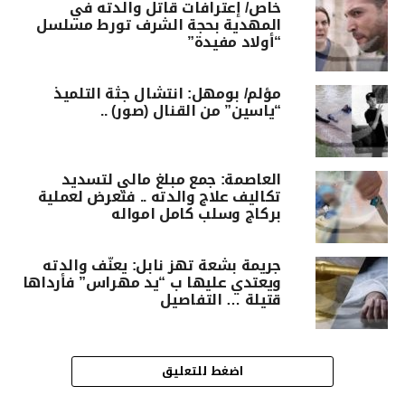
خاص/ إعترافات قاتل والدته في
المهدية بحجة الشرف تورط مسلسل
“أولاد مفيدة”
مؤلم/ بومهل: انتشال جثة التلميذ
“ياسين” من القنال (صور) ..
العاصمة: جمع مبلغ مالي لتسديد
تكاليف علاج والدته .. فتعرض لعملية
بركاج وسلب كامل امواله
جريمة بشعة تهز نابل: يعنّف والدته
ويعتدي عليها ب “يد مهراس” فأرداها
قتيلة … التفاصيل
اضغط للتعليق