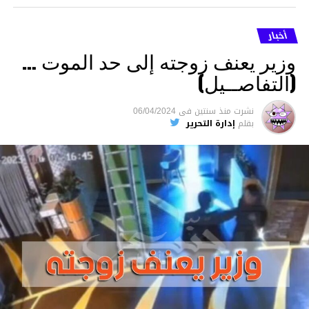
أخبار
وزير يعنف زوجته إلى حد الموت …
(التفاصــيل)
نشرت
منذ سنتين
فى
06/04/2024
بقلم
إدارة التحرير