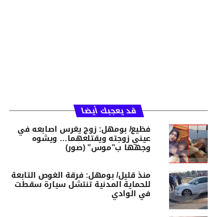
قد يعجبك أيضا
فظيع/ بومهل: زوج يغرس اصابعه في
عيني زوجته ويقتلعهما… ويشوه
وجهها ب”موس” (صور)
منذ قليل/ بومهل: فرقة الغوص التابعة
للحماية المدنية تنتشل سيارة سقطت
في الوادي