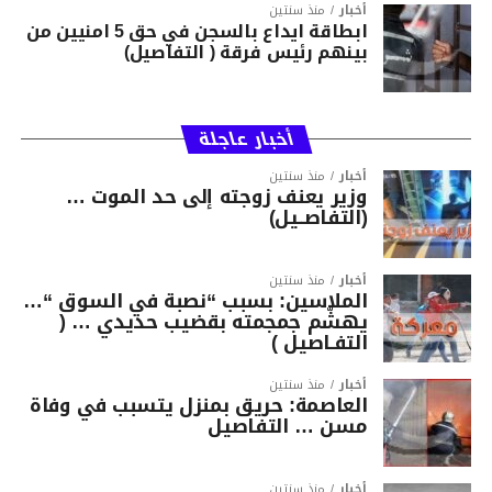
أخبار
منذ سنتين
ابطاقة ايداع بالسجن في حق 5 امنيين من
بينهم رئيس فرقة ( التفاصيل)
أخبار عاجلة
أخبار
منذ سنتين
وزير يعنف زوجته إلى حد الموت …
(التفاصــيل)
أخبار
منذ سنتين
الملاسين: بسبب “نصبة في السوق “…
يهشّم جمجمته بقضيب حديدي … (
التفـاصيل )
أخبار
منذ سنتين
العاصمة: حريق بمنزل يتسبب في وفاة
مسن … التفاصيل
أخبار
منذ سنتين