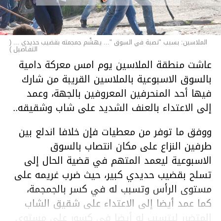
الملاسين: بسبب "نصبة في السوق "... يهشّم جمجمته بقضيب حديدي ... (
التفـاصيل )
عاشت منطقة الملاسين يوم امس معركة دامية
بالسوق الاسبوعية بالملاسين القريبة من شارك
فيها أحد المنحرفين المعروفين بالجهة، وعمد
إلى الاعتداء بالعنف الشديد على شاب وشقيقه..
ووفق ما توفر من معطيات فإن خلافا اندلع بين
طرفين النزاع على مكان انتصاب بالسوق
الاسبوعية ليعمد المتهم في قضية الحال إلى
تسلح بقضيب حديدي كبير، حيث ضرب غريمه على
مستوى الرأس وتسبب له في كسر بالجمجمة،
كما عمد أيضا إلى الاعتداء على شقيق الشاب
المتضرر ليتسبب له أيضا في كسور على مستوى