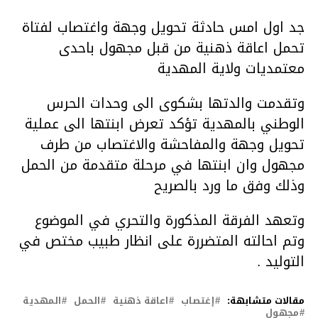
جد اول امس حادثة تحويل وجهة واغتصاب لفتاة
تحمل اعاقة ذهنية من قبل مجهول باحدى
معتمديات ولاية المهدية
وتقدمت والدتها بشكوى الى وحدات الحرس
الوطني بالمهدية تؤكد تعرض ابنتها الى عملية
تحويل وجهة والمفاحشة والاغتصاب من طرف
مجهول وان ابنتها في مرحلة متقدمة من الحمل
وذلك وفق ما ورد بالصريح
وتعهد الفرقة المذكورة والتحري في الموضوع
وتم احالته المتضررة على انظار طبيب مختص في
التوليد .
مقالات متشابهة:
إغتصاب
اعاقة ذهنية
الحمل
المهدية
مجهول