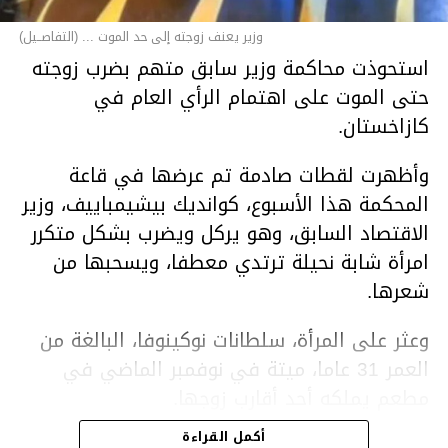
وزير يعنف زوجته إلى حد الموت ... (التفاصــيل)
استحوذت محاكمة وزير سابق متهم بضرب زوجته
حتى الموت على اهتمام الرأي العام في
كازاخستان.
وأظهرت لقطات صادمة تم عرضها في قاعة
المحكمة هذا الأسبوع، كوانديك بيشيمباييف، وزير
الاقتصاد السابق، وهو يركل ويضرب بشكل متكرر
امرأة شابة نحيلة ترتدي معطفا، ويسحبها من
شعرها.
وعثر على المرأة، سلطانات نوكينوفا، البالغة من
العمر 31 عاما، ميتة في نوفمبر الماضي في
مطعم يملكه أحد أقارب زوجها.
أكمل القراءة
ووفقا لتقرير الطبيب الشرعي، توفيت نوكينوفا