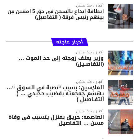
أخبار
منذ سنتين
ابطاقة ايداع بالسجن في حق 5 امنيين من
بينهم رئيس فرقة ( التفاصيل)
أخبار عاجلة
أخبار
منذ سنتين
وزير يعنف زوجته إلى حد الموت …
(التفاصــيل)
أخبار
منذ سنتين
الملاسين: بسبب “نصبة في السوق “…
يهشّم جمجمته بقضيب حديدي … (
التفـاصيل )
أخبار
منذ سنتين
العاصمة: حريق بمنزل يتسبب في وفاة
مسن … التفاصيل