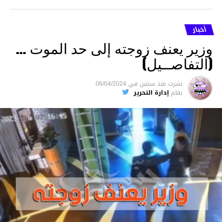
أخبار
وزير يعنف زوجته إلى حد الموت …
(التفاصــيل)
نشرت
منذ سنتين
فى
06/04/2024
بقلم
إدارة التحرير