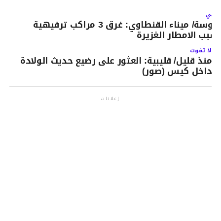
لتالي
سوسة/ ميناء القنطاوي: غرق 3 مراكب ترفيهية
سبب الامطار الغزيرة
لا تفوت
منذ قليل/ قليبية: العثور على رضيع حديث الولادة
داخل كيس (صور)
إعلانات