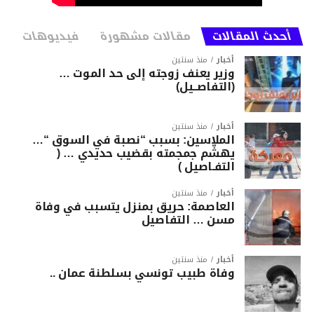
أحدث المقالات
مقالات مشهورة
فيديوهات
أخبار
منذ سنتين
وزير يعنف زوجته إلى حد الموت …
(التفاصــيل)
أخبار
منذ سنتين
الملاسين: بسبب “نصبة في السوق “…
يهشّم جمجمته بقضيب حديدي … (
التفـاصيل )
أخبار
منذ سنتين
العاصمة: حريق بمنزل يتسبب في وفاة
مسن … التفاصيل
أخبار
منذ سنتين
وفاة طبيب تونسي بسلطنة عمان ..