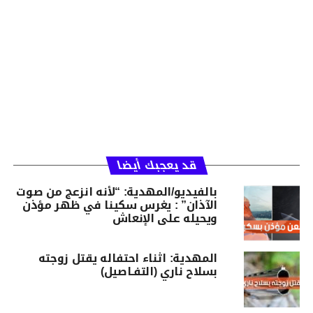
قد يعجبك أيضا
بالفيديو/المهدية: “لأنه انزعج من صوت
الآذان” : يغرس سكينا في ظهر مؤذن
ويحيله على الإنعاش
المهدية: اثناء احتفاله يقتل زوجته
بسلاح ناري (التفـاصيل)