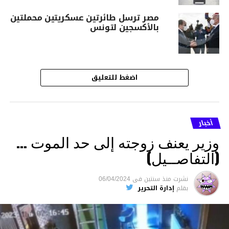
مصر ترسل طائرتين عسكريتين محملتين
بالأكسجين لتونس
اضغط للتعليق
أخبار
وزير يعنف زوجته إلى حد الموت …
(التفاصــيل)
نشرت
منذ سنتين
فى
06/04/2024
بقلم
إدارة التحرير