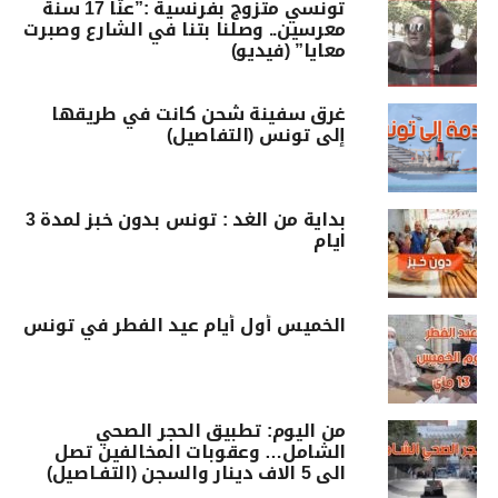
تونسي متزوج بفرنسية :”عنّا 17 سنة
معرسين.. وصلنا بتنا في الشارع وصبرت
معايا” (فيديو)
غرق سفينة شحن كانت في طريقها
إلى تونس (التفاصيل)
بداية من الغد : تونس بدون خبز لمدة 3
ايام
الخميس أول أيام عيد الفطر في تونس
من اليوم: تطبيق الحجر الصحي
الشامل… وعقوبات المخالفين تصل
الى 5 الاف دينار والسجن (التفـاصيل)