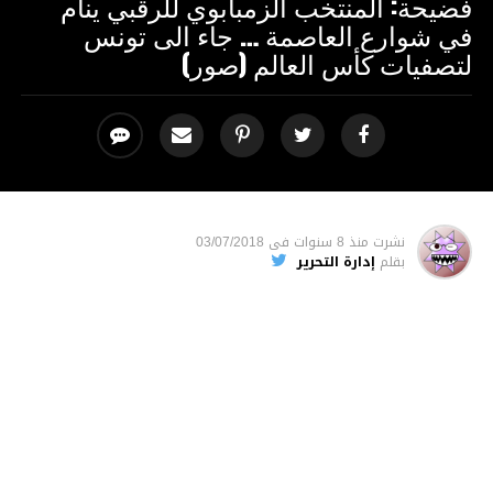
فضيحة: المنتخب الزمبابوي للرقبي ينام
في شوارع العاصمة … جاء الى تونس
لتصفيات كأس العالم (صور)
نشرت
منذ 8 سنوات
فى
03/07/2018
بقلم
إدارة التحرير