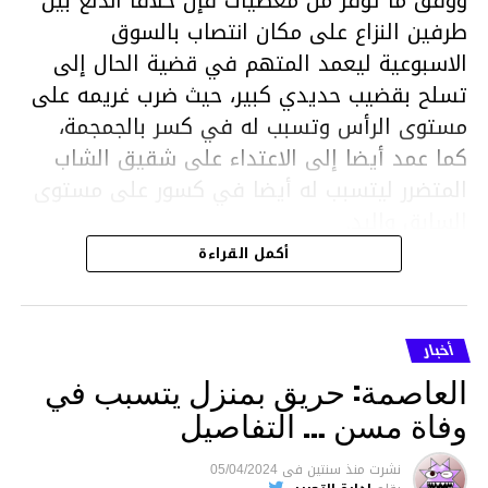
ووفق ما توفر من معطيات فإن خلافا اندلع بين
طرفين النزاع على مكان انتصاب بالسوق
الاسبوعية ليعمد المتهم في قضية الحال إلى
تسلح بقضيب حديدي كبير، حيث ضرب غريمه على
مستوى الرأس وتسبب له في كسر بالجمجمة،
كما عمد أيضا إلى الاعتداء على شقيق الشاب
المتضرر ليتسبب له أيضا في كسور على مستوى
السابق واليد.
هذا وقد تمكن أعوان مركز الأمن الوطني بحي
أكمل القراءة
هلال في توقيت قياسي من محاصرة المشتبه به
والقبض عليه وإحالته على التحقيق في خصوص
ما نُسبه إليه.
أخبار
العاصمة: حريق بمنزل يتسبب في
وفاة مسن … التفاصيل
متابعة
نشرت
منذ سنتين
فى
05/04/2024