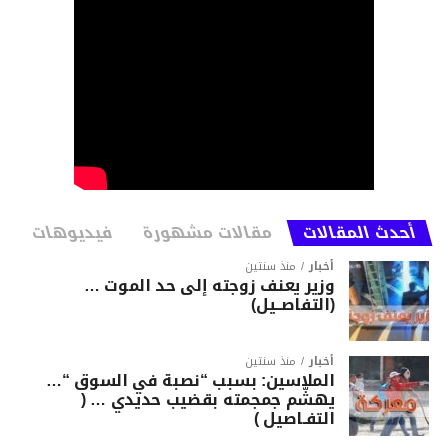
أحدث المقالات
مقالات مشهورة
فيديوهات
أخبار
منذ سنتين
وزير يعنف زوجته إلى حد الموت …
(التفاصــيل)
أخبار
منذ سنتين
الملاسين: بسبب “نصبة في السوق “…
يهشّم جمجمته بقضيب حديدي … (
التفـاصيل )