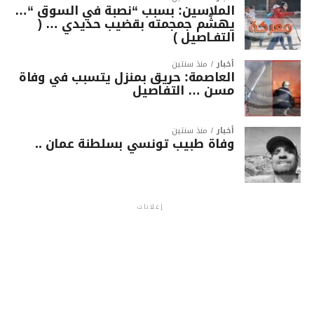
الملاسين: بسبب “نصبة في السوق “…
يهشّم جمجمته بقضيب حديدي … (
التفـاصيل )
أخبار
منذ سنتين
العاصمة: حريق بمنزل يتسبب في وفاة
مسن … التفاصيل
أخبار
منذ سنتين
وفاة طبيب تونسي بسلطنة عمان ..
إعلانات