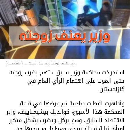
وزير يعنف زوجته إلى حد الموت ... (التفاصــيل)
استحوذت محاكمة وزير سابق متهم بضرب زوجته
حتى الموت على اهتمام الرأي العام في
كازاخستان.
وأظهرت لقطات صادمة تم عرضها في قاعة
المحكمة هذا الأسبوع، كوانديك بيشيمباييف، وزير
الاقتصاد السابق، وهو يركل ويضرب بشكل متكرر
امرأة شابة نحيلة ترتدي معطفا، ويسحبها من