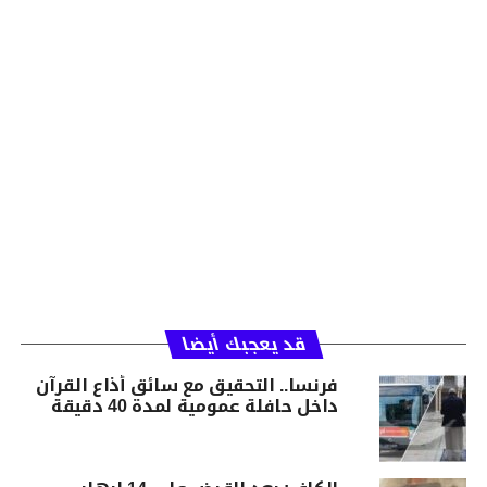
قد يعجبك أيضا
فرنسا.. التحقيق مع سائق أذاع القرآن
داخل حافلة عمومية لمدة 40 دقيقة