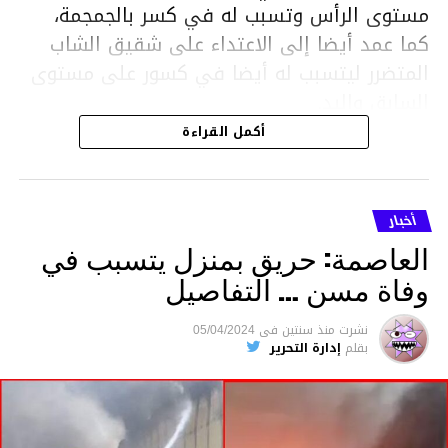
مستوى الرأس وتسبب له في كسر بالجمجمة،
كما عمد أيضا إلى الاعتداء على شقيق الشاب
المتضرر ليتسبب له أيضا في كسور على مستوى
السابق واليد.
هذا وقد تمكن أعوان مركز الأمن الوطني بحي
أكمل القراءة
هلال في توقيت قياسي من محاصرة المشتبه به
والقبض عليه وإحالته على التحقيق في خصوص
ما نُسبه إليه.
أخبار
العاصمة: حريق بمنزل يتسبب في
وفاة مسن … التفاصيل
متابعة
نشرت
منذ سنتين
فى
05/04/2024
بقلم
إدارة التحرير
قسم الاخبار