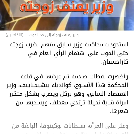
وزير يعنف زوجته إلى حد الموت ... (التفاصــيل)
استحوذت محاكمة وزير سابق متهم بضرب زوجته
حتى الموت على اهتمام الرأي العام في
كازاخستان.
وأظهرت لقطات صادمة تم عرضها في قاعة
المحكمة هذا الأسبوع، كوانديك بيشيمباييف، وزير
الاقتصاد السابق، وهو يركل ويضرب بشكل متكرر
امرأة شابة نحيلة ترتدي معطفا، ويسحبها من
شعرها.
وعثر على المرأة، سلطانات نوكينوفا، البالغة من