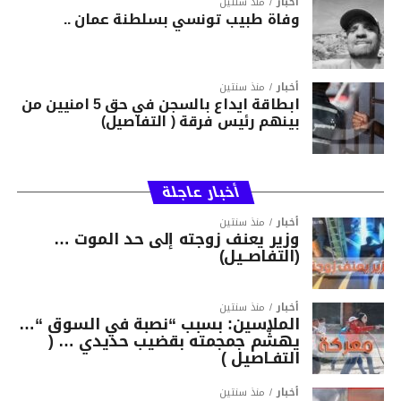
أخبار
منذ سنتين
وفاة طبيب تونسي بسلطنة عمان ..
أخبار
منذ سنتين
ابطاقة ايداع بالسجن في حق 5 امنيين من
بينهم رئيس فرقة ( التفاصيل)
أخبار عاجلة
أخبار
منذ سنتين
وزير يعنف زوجته إلى حد الموت …
(التفاصــيل)
أخبار
منذ سنتين
الملاسين: بسبب “نصبة في السوق “…
يهشّم جمجمته بقضيب حديدي … (
التفـاصيل )
أخبار
منذ سنتين