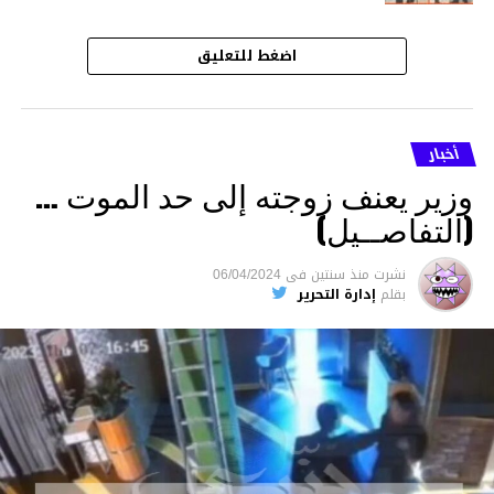
اضغط للتعليق
أخبار
وزير يعنف زوجته إلى حد الموت …
(التفاصــيل)
نشرت
منذ سنتين
فى
06/04/2024
بقلم
إدارة التحرير