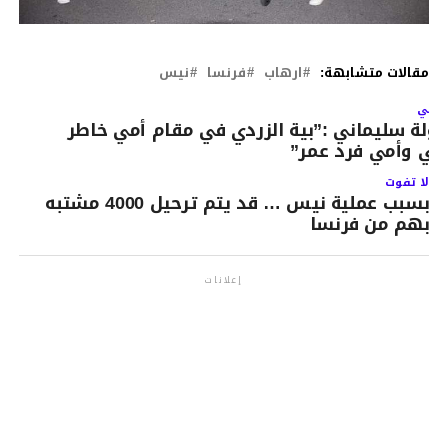
مقالات متشابهة:
ارهاب
فرنسا
نيس
لتالي
ولة سليماني :”بية الزردي في مقام أمي خاطر
ي وأمي فرد عمر”
لا تفوت
بسبب عملية نيس … قد يتم ترحيل 4000 مشتبه
بهم من فرنسا
إعلانات