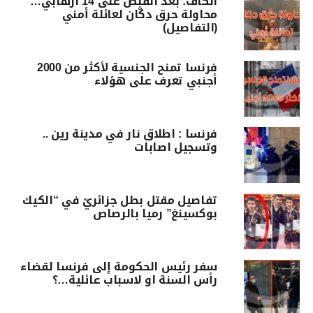
الكاف: بعد القبض على 14 ارهابي…
محاولة حرق دكّان لعائلة أمني
(التفاصيل)
فرنسا تمنح الجنسية لأكثر من 2000
أجنبي تعرف على هؤلاء
فرنسا : اطلاق نار في مدينة رين ..
وتسجيل اصابات
تفاصيل مقتل بطل جزائريّ في “الكيك
بوكسينغ” رميا بالرصاص
سفر رئيس الحكومة إلى فرنسا لقضاء
رأس السنة او لاسباب عائلية…؟