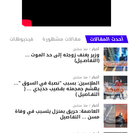
أحدث المقالات
مقالات مشهورة
فيديوهات
أخبار
منذ سنتين
وزير يعنف زوجته إلى حد الموت …
(التفاصــيل)
أخبار
منذ سنتين
الملاسين: بسبب “نصبة في السوق “…
يهشّم جمجمته بقضيب حديدي … (
التفـاصيل )
أخبار
منذ سنتين
العاصمة: حريق بمنزل يتسبب في وفاة
مسن … التفاصيل