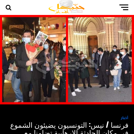
أخبار
فرنسا / نيس: التونسيون يضيئون الشموع
في مكان الحادثة الارهابية تضامنا مع