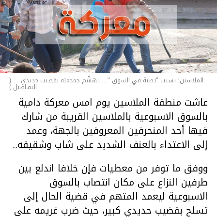
الملاسين: بسبب "نصبة في السوق "... يهشّم جمجمته بقضيب حديدي ... (
التفـاصيل )
عاشت منطقة الملاسين يوم امس معركة دامية
بالسوق الاسبوعية بالملاسين القريبة من شارك
فيها أحد المنحرفين المعروفين بالجهة، وعمد
إلى الاعتداء بالعنف الشديد على شاب وشقيقه..
ووفق ما توفر من معطيات فإن خلافا اندلع بين
طرفين النزاع على مكان انتصاب بالسوق
الاسبوعية ليعمد المتهم في قضية الحال إلى
تسلح بقضيب حديدي كبير، حيث ضرب غريمه على