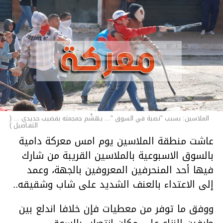
الملاسين: بسبب "نصبة في السوق "... يهشّم جمجمته بقضيب حديدي ... (
التفـاصيل )
عاشت منطقة الملاسين يوم امس معركة دامية
بالسوق الاسبوعية بالملاسين القريبة من شارك
فيها أحد المنحرفين المعروفين بالجهة، وعمد
إلى الاعتداء بالعنف الشديد على شاب وشقيقه..
ووفق ما توفر من معطيات فإن خلافا اندلع بين