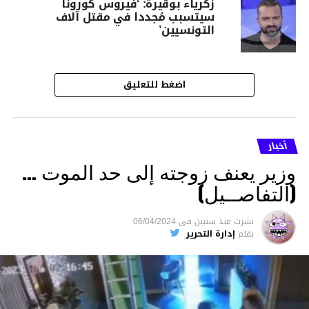
زكرياء بوقيرة: ‘فيروس كورونا
سيتسبب مُجددا في مقتل آلاف
التونسيين’
اضغط للتعليق
أخبار
وزير يعنف زوجته إلى حد الموت …
(التفاصــيل)
نشرت
منذ سنتين
فى
06/04/2024
بقلم
إدارة التحرير