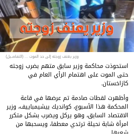
وزير يعنف زوجته إلى حد الموت ... (التفاصــيل)
استحوذت محاكمة وزير سابق متهم بضرب زوجته
حتى الموت على اهتمام الرأي العام في
كازاخستان.
وأظهرت لقطات صادمة تم عرضها في قاعة
المحكمة هذا الأسبوع، كوانديك بيشيمباييف، وزير
الاقتصاد السابق، وهو يركل ويضرب بشكل متكرر
امرأة شابة نحيلة ترتدي معطفا، ويسحبها من
شعرها.