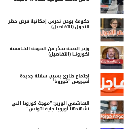
حكومة بودن تدرس إمكانية فرض حظر
التجول (التفاصيل)
وزير الصحة يحذّر من الموجة الخــامسة
لكورونــا (التفاصيل)
إجتماع طارئ بسبب سلالة جديدة
لفيروس ”كورونا’
الهاشمي الوزير: ”موجة كورونا التي
تشهدها أوروبا جاية لتونس”