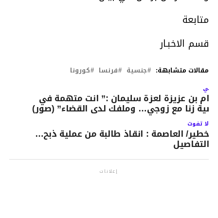
متابعة
قسم الاخبـار
مقالات متشابهة:
جنسية
فرنسا
كورونا
لتالي
رام بن عزيزة لعزة سليمان :” انت متهمة في
ضية زنا مع زوجي… وملفك لدى القضاء” (صور)
لا تفوت
خطير/ العاصمة : انقاذ طالبة من عملية ذبح…
التفاصيل
إعلانات