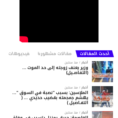
أحدث المقالات
مقالات مشهورة
فيديوهات
أخبار
منذ سنتين
وزير يعنف زوجته إلى حد الموت …
(التفاصــيل)
أخبار
منذ سنتين
الملاسين: بسبب “نصبة في السوق “…
يهشّم جمجمته بقضيب حديدي … (
التفـاصيل )
أخبار
منذ سنتين
العاصمة: حريق بمنزل يتسبب في وفاة