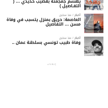
يهشّم جمجمته بقضيب حديدي … (
التفـاصيل )
أخبار
منذ سنتين
العاصمة: حريق بمنزل يتسبب في وفاة
مسن … التفاصيل
أخبار
منذ سنتين
وفاة طبيب تونسي بسلطنة عمان ..
إعلانات