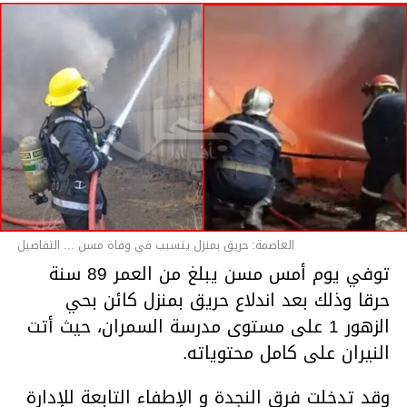
العاصمة: حريق بمنزل يتسبب في وفاة مسن ... التفاصيل
توفي يوم أمس مسن يبلغ من العمر 89 سنة
حرقا وذلك بعد اندلاع حريق بمنزل كائن بحي
الزهور 1 على مستوى مدرسة السمران، حيث أتت
النيران على كامل محتوياته.
وقد تدخلت فرق النجدة و الإطفاء التابعة للإدارة