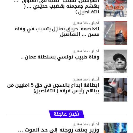
الملاسين: بسبب “نصبة في السوق “…
يهشّم جمجمته بقضيب حديدي … (
التفـاصيل )
أخبار
منذ سنتين
العاصمة: حريق بمنزل يتسبب في وفاة
مسن … التفاصيل
أخبار
منذ سنتين
وفاة طبيب تونسي بسلطنة عمان ..
أخبار
منذ سنتين
ابطاقة ايداع بالسجن في حق 5 امنيين من
بينهم رئيس فرقة ( التفاصيل)
أخبار عاجلة
أخبار
منذ سنتين
وزير يعنف زوجته إلى حد الموت …