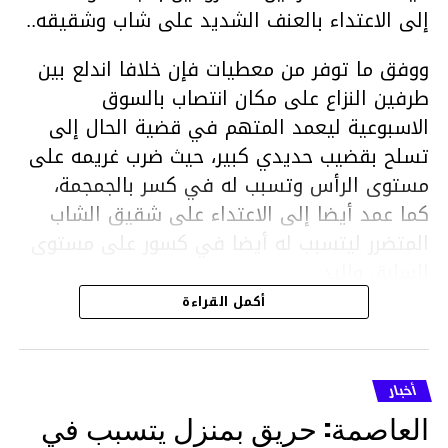
إلى الاعتداء بالعنف الشديد على شاب وشقيقه..
ووفق ما توفر من معطيات فإن خلافا اندلع بين
طرفين النزاع على مكان انتصاب بالسوق
الاسبوعية ليعمد المتهم في قضية الحال إلى
تسلح بقضيب حديدي كبير، حيث ضرب غريمه على
مستوى الرأس وتسبب له في كسر بالجمجمة،
كما عمد أيضا إلى الاعتداء على شقيق الشاب
المتضرر ليتسبب له أيضا في كسور على مستوى
السابق واليد.
هذا وقد تمكن أعوان مركز الأمن الوطني بحي
أكمل القراءة
هلال في توقيت قياسي من محاصرة المشتبه به
والقبض عليه وإحالته على التحقيق في خصوص
ما نُسبه إليه.
أخبار
العاصمة: حريق بمنزل يتسبب في