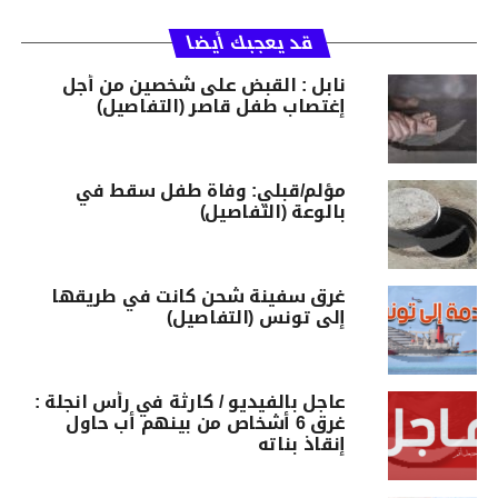
قد يعجبك أيضا
نابل : القبض على شخصين من أجل
إغتصاب طفل قاصر (التفاصيل)
مؤلم/قبلي: وفاة طفل سقط في
بالوعة (التفاصيل)
غرق سفينة شحن كانت في طريقها
إلى تونس (التفاصيل)
عاجل بالفيديو / كارثة في رأس انجلة :
غرق 6 أشخاص من بينهم أب حاول
إنقاذ بناته