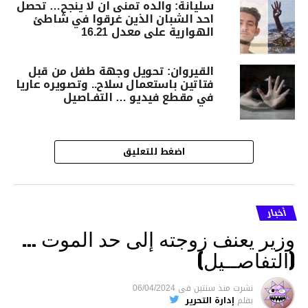
سليانة: والده تمنى ان لا ينجح… تحصل
احد الشبان الذين غرقوا في شاطئ
الهوارية على معدل 16.21
القيروان: تحويل وجهة طفل من قبل
فتاتين باستعمال سلاح.. وتصويره عاريا
في مقطع فيديو … التفـاصيل
اضغط للتعليق
أخبار
وزير يعنف زوجته إلى حد الموت …
(التفاصــيل)
نشرت
منذ سنتين
فى
06/04/2024
بقلم
إدارة التحرير