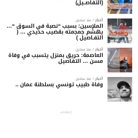
(التفاصــيل)
أخبار
منذ سنتين
الملاسين: بسبب “نصبة في السوق “…
يهشّم جمجمته بقضيب حديدي … (
التفـاصيل )
أخبار
منذ سنتين
العاصمة: حريق بمنزل يتسبب في وفاة
مسن … التفاصيل
أخبار
منذ سنتين
وفاة طبيب تونسي بسلطنة عمان ..
إعلانات