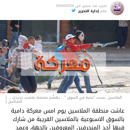
نشرت
منذ سنتين
فى
05/04/2024
الأخبار
بقلم
إدارة التحرير
الملاسين: بسبب "نصبة في السوق "... يهشّم جمجمته بقضيب حديدي ... (
التفـاصيل )
عاشت منطقة الملاسين يوم امس معركة دامية
بالسوق الاسبوعية بالملاسين القريبة من شارك
فيها أحد المنحرفين المعروفين بالجهة، وعمد