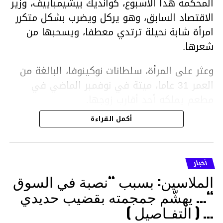
المحكمة هذا الأسبوع، كوانديك بيشيمباييف، وزير
الاقتصاد السابق، وهو يركل ويضرب بشكل متكرر
امرأة شابة نحيلة ترتدي معطفا، ويسحبها من
شعرها.
وعثر على المرأة، سلطانات نوكينوفا، البالغة من
العمر 31 عاما، ميتة في نوفمبر الماضي في
مطعم يملكه أحد أقارب زوجها.
أكمل القراءة
ووفقا لتقرير الطبيب الشرعي، توفيت نوكينوفا
متأثرة بصدمة في الدماغ، وكانت إحدى عظام
أنفها مكسورة وكانت هناك كدمات متعددة على
أخبار
وجهها ورأسها وذراعيها ويديها.
الملاسين: بسبب “نصبة في السوق
ويواجه بيشيمباييف (43 عاما) اتهامات بالتعذيب
“… يهشّم جمجمته بقضيب حديدي
والقتل باستخدام العنف الشديد ويواجه عقوبة
… ( التفـاصيل )
السجن لمدة تصل إلى 20 عاما.