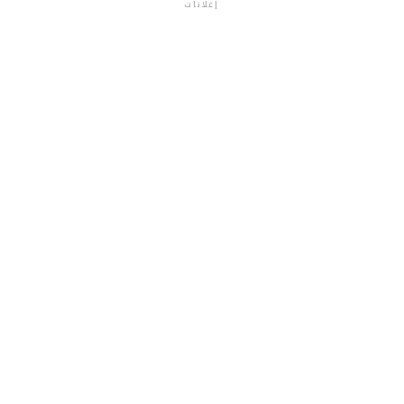
إعلانات
م.م