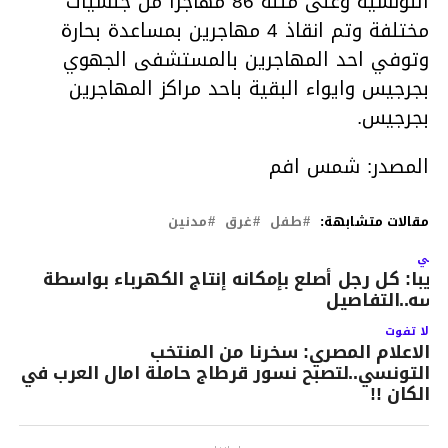
التونسية وعلى متنه 86 مهاجرا من جنسيات
مختلفة وتم انقاذ 4 مهاجرين بمساعدة بحارة
وتوفي احد المهاجرين بالمستشفى الجهوي
بجرجيس وايواء البقية باحد مراكز المهاجرين
بجرجيس.
المصدر: شمس افم
مقالات متشابهة:
طفل
غرق
مدنين
لتالي
ريبا: كل رجل أصلع بإمكانه إنتاج الكهرباء بواسطة
أسه..التفاصيل
لا تفوت
الاعلام المصري: سخرنا من المنتخب
التونسي..لتصبح نسور قرطاج حاملة امال العرب في
الكان !!