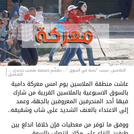
الملاسين: بسبب "نصبة في السوق "... يهشّم جمجمته بقضيب حديدي ... (
التفـاصيل )
عاشت منطقة الملاسين يوم امس معركة دامية
بالسوق الاسبوعية بالملاسين القريبة من شارك
فيها أحد المنحرفين المعروفين بالجهة، وعمد
إلى الاعتداء بالعنف الشديد على شاب وشقيقه..
ووفق ما توفر من معطيات فإن خلافا اندلع بين
طرفين النزاع على مكان انتصاب بالسوق