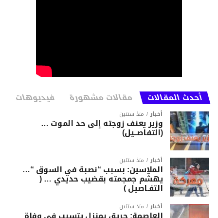
أحدث المقالات
مقالات مشهورة
فيديوهات
أخبار
منذ سنتين
وزير يعنف زوجته إلى حد الموت …
(التفاصــيل)
أخبار
منذ سنتين
الملاسين: بسبب “نصبة في السوق “…
يهشّم جمجمته بقضيب حديدي … (
التفـاصيل )
أخبار
منذ سنتين
العاصمة: حريق بمنزل يتسبب في وفاة