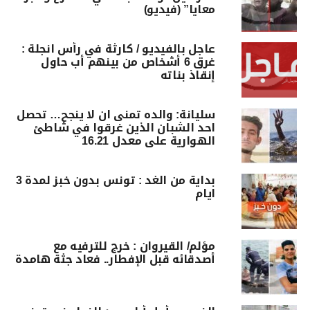
معايا” (فيديو)
عاجل بالفيديو / كارثة في رأس انجلة :
غرق 6 أشخاص من بينهم أب حاول
إنقاذ بناته
سليانة: والده تمنى ان لا ينجح… تحصل
احد الشبان الذين غرقوا في شاطئ
الهوارية على معدل 16.21
بداية من الغد : تونس بدون خبز لمدة 3
ايام
مؤلم/ القيروان : خرج للترفيه مع
أصدقائه قبل الإفطار.. فعاد جثة هامدة