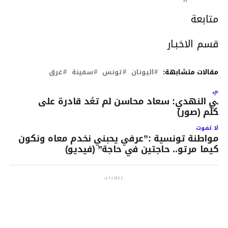
متابعة
قسم الاخبـار
مقالات متشابهة:
اليونان
تونس
سفينة
غرق
لتالي
الي النهدي: سعاد محاسن لم تعُد قادرة على
لتكلّم (صور)
لا تفوت
مواطنة تونسية :”عرفي يحبني نخدم معاه ونكون
كيما مرتو.. حاجتين في حاجة” (فيديو)
إعلانات