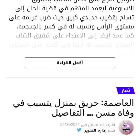
الاسبوعية ليعمد المتهم في قضية الحال إلى
تسلح بقضيب حديدي كبير، حيث ضرب غريمه على
مستوى الرأس وتسبب له في كسر بالجمجمة،
كما عمد أيضا إلى الاعتداء على شقيق الشاب
المتضرر ليتسبب له أيضا في كسور على مستوى
السابق واليد.
هذا وقد تمكن أعوان مركز الأمن الوطني بحي
أكمل القراءة
هلال في توقيت قياسي من محاصرة المشتبه به
والقبض عليه وإحالته على التحقيق في خصوص
ما نُسبه إليه.
أخبار
العاصمة: حريق بمنزل يتسبب في
وفاة مسن … التفاصيل
متابعة
نشرت
منذ سنتين
فى
05/04/2024
بقلم
إدارة التحرير
قسم الاخبار