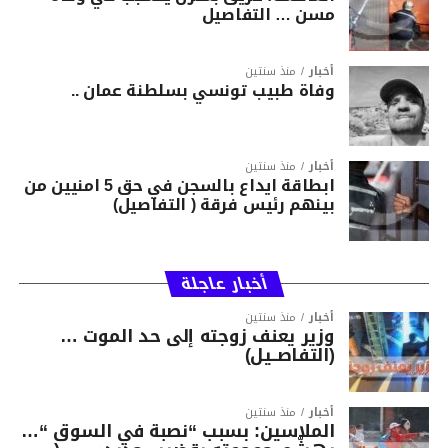
مسن … التفاصيل
أخبار
منذ سنتين
وفاة طبيب تونسي بسلطنة عمان ..
أخبار
منذ سنتين
ابطاقة ايداع بالسجن في حق 5 امنيين من
بينهم رئيس فرقة ( التفاصيل)
أخبار عاجلة
أخبار
منذ سنتين
وزير يعنف زوجته إلى حد الموت …
(التفاصــيل)
أخبار
منذ سنتين
الملاسين: بسبب “نصبة في السوق “…