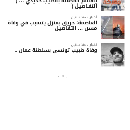
يهشّم جمجمته بقضيب حديدي … (
التفـاصيل )
أخبار
منذ سنتين
العاصمة: حريق بمنزل يتسبب في وفاة
مسن … التفاصيل
أخبار
منذ سنتين
وفاة طبيب تونسي بسلطنة عمان ..
إعلانات