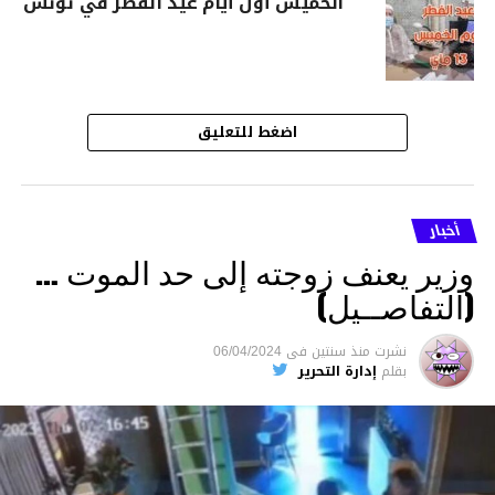
الخميس أول أيام عيد الفطر في تونس
اضغط للتعليق
أخبار
وزير يعنف زوجته إلى حد الموت …
(التفاصــيل)
نشرت
منذ سنتين
فى
06/04/2024
بقلم
إدارة التحرير