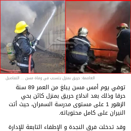
العاصمة: حريق بمنزل يتسبب في وفاة مسن ... التفاصيل
توفي يوم أمس مسن يبلغ من العمر 89 سنة
حرقا وذلك بعد اندلاع حريق بمنزل كائن بحي
الزهور 1 على مستوى مدرسة السمران، حيث أتت
النيران على كامل محتوياته.
وقد تدخلت فرق النجدة و الإطفاء التابعة للإدارة