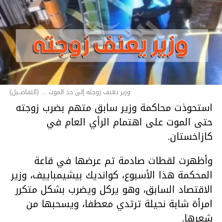
وزير يعنف زوجته إلى حد الموت ... (التفاصــيل)
استحوذت محاكمة وزير سابق متهم بضرب زوجته
حتى الموت على اهتمام الرأي العام في
كازاخستان.
وأظهرت لقطات صادمة تم عرضها في قاعة
المحكمة هذا الأسبوع، كوانديك بيشيمباييف، وزير
الاقتصاد السابق، وهو يركل ويضرب بشكل متكرر
امرأة شابة نحيلة ترتدي معطفا، ويسحبها من
شعرها.