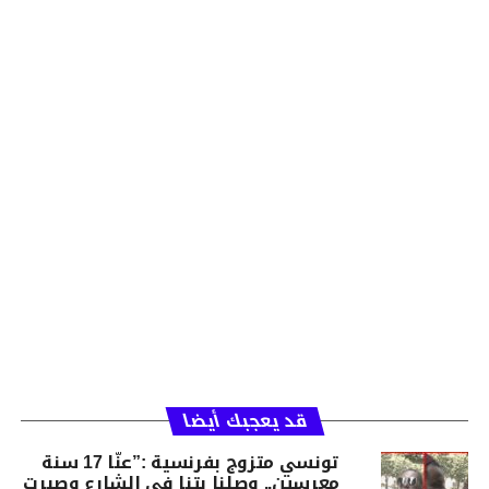
قد يعجبك أيضا
تونسي متزوج بفرنسية :”عنّا 17 سنة
معرسين.. وصلنا بتنا في الشارع وصبرت