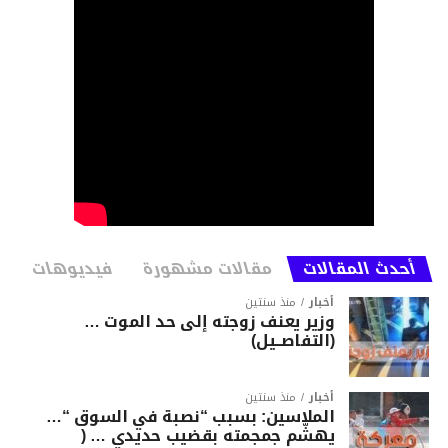
أحدث المقالات
مقالات مشهورة
فيديوهات
أخبار
منذ سنتين
وزير يعنف زوجته إلى حد الموت …
(التفاصــيل)
أخبار
منذ سنتين
الملاسين: بسبب “نصبة في السوق “…
يهشّم جمجمته بقضيب حديدي … (