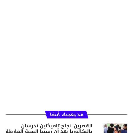
قد يعجبك أيضا
القصرين: نجاح تلميذتين تدرسان
بالبكالوريا بعد أن رسبتا السنة الفارطة