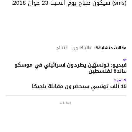
(sms) سيكون صباح يوم السبت 23 جوان 2018.
مقالات متشابهة:
الباكالوريا
نتائج
لتالي
الفيديو: تونسيّين يطردون إسرائيلي في موسكو
ساندة لفلسطين
لا تفوت
15 ألف تونسي سيحضرون مقابلة بلجيكا
إعلانات