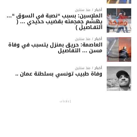
أخبار
منذ سنتين
الملاسين: بسبب “نصبة في السوق “…
يهشّم جمجمته بقضيب حديدي … (
التفـاصيل )
أخبار
منذ سنتين
العاصمة: حريق بمنزل يتسبب في وفاة
مسن … التفاصيل
أخبار
منذ سنتين
وفاة طبيب تونسي بسلطنة عمان ..
إعلانات