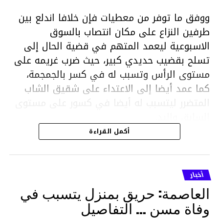
ووفق ما توفر من معطيات فإن خلافا اندلع بين
طرفين النزاع على مكان انتصاب بالسوق
الاسبوعية ليعمد المتهم في قضية الحال إلى
تسلح بقضيب حديدي كبير، حيث ضرب غريمه على
مستوى الرأس وتسبب له في كسر بالجمجمة،
كما عمد أيضا إلى الاعتداء على شقيق الشاب
المتضرر ليتسبب له أيضا في كسور على مستوى
السابق واليد.
هذا وقد تمكن أعوان مركز الأمن الوطني بحي
أكمل القراءة
هلال في توقيت قياسي من محاصرة المشتبه به
والقبض عليه وإحالته على التحقيق في خصوص
ما نُسبه إليه.
أخبار
العاصمة: حريق بمنزل يتسبب في
وفاة مسن … التفاصيل