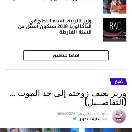
وزير التربية: نسبة النجاح في
الباكالوريا 2018 ستكون أفضل من
السنة الفارطة
اضغط للتعليق
أخبار
وزير يعنف زوجته إلى حد الموت …
(التفاصــيل)
نشرت
منذ سنتين
فى
06/04/2024
بقلم
إدارة التحرير