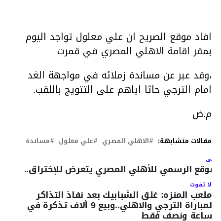
افاد موقع الصريح ان علي معلول تواجد اليوم
بمقر اقامة الاهلي المصري في قمرت
،وقد عبر عن مساندة زملائه في مواجهة الغد
امام الترجي حاثا اياهم على التتويج باللقب.
م.ض
مقالات متشابهة:
الاهلي المصري
علي معلول
مساندة
لتالي
لموقع الرسمي للأهلي المصري يتعرض للإختراق..
لا تفوت
ملعب المنزه: غلق الشبابيك بعد نفاذ التذاكر
لمباراة الترجي والاهلي..وبيع 9 ألاف تذكرة في
ساعة ونصف فقط