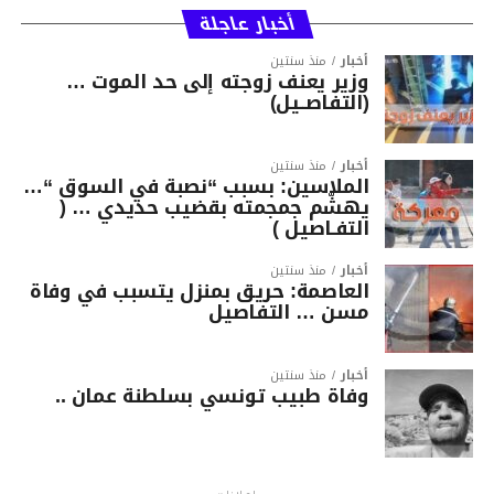
أخبار عاجلة
أخبار
منذ سنتين
وزير يعنف زوجته إلى حد الموت …
(التفاصــيل)
أخبار
منذ سنتين
الملاسين: بسبب “نصبة في السوق “…
يهشّم جمجمته بقضيب حديدي … (
التفـاصيل )
أخبار
منذ سنتين
العاصمة: حريق بمنزل يتسبب في وفاة
مسن … التفاصيل
أخبار
منذ سنتين
وفاة طبيب تونسي بسلطنة عمان ..