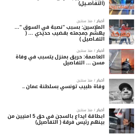
(التفاصــيل)
أخبار
منذ سنتين
الملاسين: بسبب “نصبة في السوق “…
يهشّم جمجمته بقضيب حديدي … (
التفـاصيل )
أخبار
منذ سنتين
العاصمة: حريق بمنزل يتسبب في وفاة
مسن … التفاصيل
أخبار
منذ سنتين
وفاة طبيب تونسي بسلطنة عمان ..
أخبار
منذ سنتين
ابطاقة ايداع بالسجن في حق 5 امنيين من
بينهم رئيس فرقة ( التفاصيل)