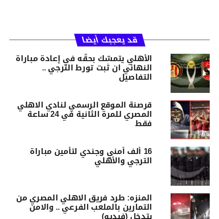
قد يعجبك أيضا
الأهلي يتمسّك بحقّه في إعادة مباراة
النهائي ان ثبت تورط الترجي ..
التفاصيل
قرصنة الموقع الرسمي لنادي الاهلي
المصري للمرة الثانية في 24 ساعة
فقط
16 ألف أمني وجندي لتأمین مباراة
الترجي والأھلي
المنزه: طرد فريق الاهلي المصري من
التمارين بالملعب الفرعي .. والامن
يتدخل (فيديو)