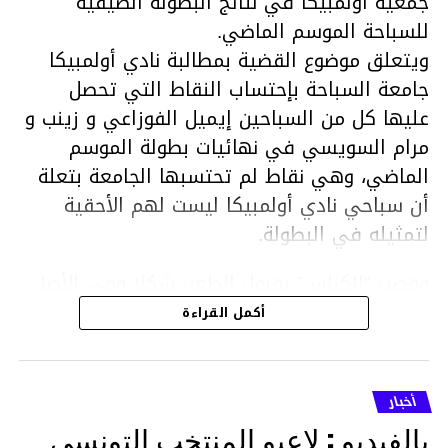
جمعية أولمبيكا في نتائج البطولة الصيفية
للسباحة الموسم الماضي.
ويتعلق موضوع القضية بمطالبة نادي أولمبيكا
جامعة السباحة بإحتساب النقاط التي تحصل
عليها كل من السباحين إيميل الفوزاعي و زينب و
مرام السويسي في نهائيات بطولة الموسم
الماضي، وهي نقاط لم تحتسبها الجامعة بتعلة
أن سباحي نادي أولمبيكا ليست لهم الأحقية
لتمثيله في البطولة.
وقضت “الكناس” بقبول الطعن شكلا وفي الأصل
ونقض القرار الصادر عن المكتب الجامعي وإعادة
أكمل القراءة
إحتساب النقاط المسجلة من قبل السباحين إيميل
الفوزاعي ومرام وزينب السويسي في نطاق
البطولة الصيفية التي أقيمت من 14 إلى 17أوت
أخبار
برادس وتوظيف أثر ذالك على مستوى الترتيب
بالفيديو : لاعبو المنتخب التونسي