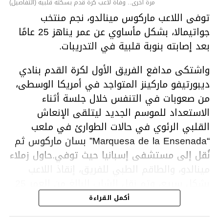
مرة أخرى.. وفاة لاعب كرة قدم بسكتة قلبية (التفاصيل)
توفى اللاعب ماركوس مينالدو، نجم منتخب
جواتيمالا، بشكل مأساوي عن عمر يناهز 25 عامًا
بعد إصابته بنوبة قلبية في التدريبات.
واشتكى مدافع الفريق الأول لكرة القدم بنادي
ديبورتيفو ماركينز المتواجد في أمريكا الوسطى،
من صعوبات في التنفس خلال جلسة أثناء
الاستعداد للموسم الجديد ليتلقى الإنعاش
القلبي الرئوي في حالات الطوارئ في ملعب
“Marquesa de la Ensenada” بسان ماركوس ثم
نُقل إلى مستشفى إسبانيا حيث توفي.حاول زملاء
مينالدو، والطاقم الطبي للفريق، إنقاذ اللاعب
بشكل سريع، وتم نقل الشاب البالغ من العمر 25
عامًا إلى مستشفى قريب ولكن تم إعلان وفاته
أكمل القراءة
بعد فترة وجيزة من وصوله.