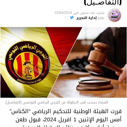
(التفاصـيل)
نشرت
منذ سنتين
فى
02/04/2024
بقلم
إدارة التحرير
القضاء يسحب لقب البطولة من الترجي الرياضي التونسي (التفاصـيل)
قررت الهيئة الوطنية للتحكيم الرياضي “الكناس”
أمس اليوم الإثنين 1 افريل 2024، قبول طعن