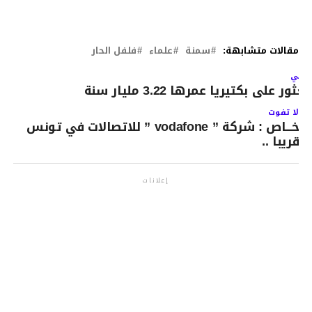
مقالات متشابهة:
سمنة
علماء
فلفل الحار
لتالي
لعثور على بكتيريا عمرها 3.22 مليار سنة
لا تفوت
خـــاص : شركة ” vodafone ” للاتصالات في تونس
قريبا ..
إعلانات