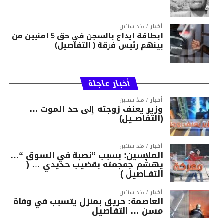
أخبار
منذ سنتين
ابطاقة ايداع بالسجن في حق 5 امنيين من
بينهم رئيس فرقة ( التفاصيل)
أخبار عاجلة
أخبار
منذ سنتين
وزير يعنف زوجته إلى حد الموت …
(التفاصــيل)
أخبار
منذ سنتين
الملاسين: بسبب “نصبة في السوق “…
يهشّم جمجمته بقضيب حديدي … (
التفـاصيل )
أخبار
منذ سنتين
العاصمة: حريق بمنزل يتسبب في وفاة
مسن … التفاصيل