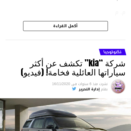
م. م
أكمل القراءة
تكنولوجيا
شركة “kia” تكشف عن أكثر
سياراتها العائلية فخامة! (فيديو)
نشرت
منذ 6 سنوات
فى
16/11/2020
بقلم
إدارة التحرير