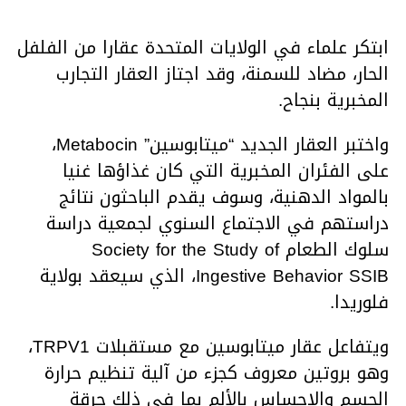
ابتكر علماء في الولايات المتحدة عقارا من الفلفل
الحار، مضاد للسمنة، وقد اجتاز العقار التجارب
المخبرية بنجاح.
واختبر العقار الجديد “ميتابوسين” Metabocin،
على الفئران المخبرية التي كان غذاؤها غنيا
بالمواد الدهنية، وسوف يقدم الباحثون نتائج
دراستهم في الاجتماع السنوي لجمعية دراسة
سلوك الطعام Society for the Study of
Ingestive Behavior SSIB، الذي سيعقد بولاية
فلوريدا.
ويتفاعل عقار ميتابوسين مع مستقبلات TRPV1،
وهو بروتين معروف كجزء من آلية تنظيم حرارة
الجسم والإحساس بالألم بما في ذلك حرقة