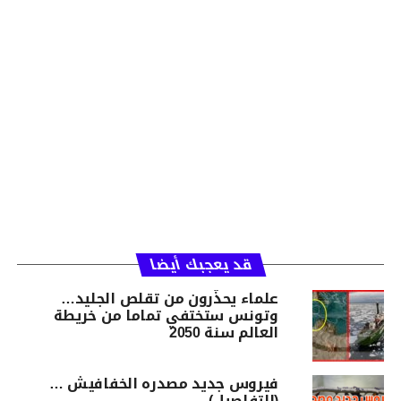
قد يعجبك أيضا
علماء يحذّرون من تقلص الجليد…
وتونس ستختفي تماما من خريطة
العالم سنة 2050
فيروس جديد مصدره الخفافيش …
(التفاصيل)