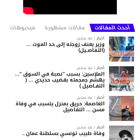
https://youtu.be/zMq27Kvjehk
https://youtu.be/iO1FIHrdY1g
أحدث المقالات
مقالات مشهورة
فيديوهات
المصدر: moto1
أخبار
منذ سنتين
وزير يعنف زوجته إلى حد الموت …
(التفاصــيل)
أخبار
منذ سنتين
الملاسين: بسبب “نصبة في السوق “…
يهشّم جمجمته بقضيب حديدي … (
التفـاصيل )
أخبار
منذ سنتين
العاصمة: حريق بمنزل يتسبب في وفاة
مسن … التفاصيل
أخبار
منذ سنتين
وفاة طبيب تونسي بسلطنة عمان ..