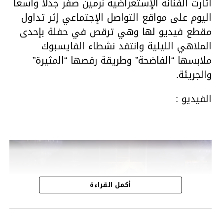
أثارت الفنانة الإستعراضية نرمين صفر جدلا واسعا
اليوم على مواقع التواصل الإجتماعي إثر تداول
مقطع فيديو لها وهي ترقص في حفلة بإحدى
الملاهي الليلية وانتقد نشطاء الفايسبوك
ملابسها “الفاضحة” وطريقة رقصها “المثيرة”
والجريئة.
الفيديو :
مشغل
الفيديو
أكمل القراءة