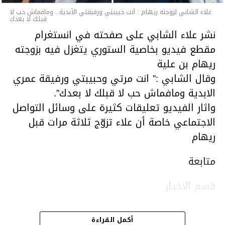
علاء الشابي لزوجته ريهام : أنت حبيبتي ورفيقتي الأبدية.. ومافماش حب لا
قبلك لا بعدك
نشر علاء الشابي على صفحته في انستغرام
مقطع فيديو بخاصية الستوري يتغزل فيه بزوجته
ريهام بن علية
وقال الشابي :” انت مرتي وحبيبتي ورفيقة عمري
الابدية ومافماش حب لا قبلك لا بعدك”.
واثار الفيديو تعليقات كثيرة على وسائل التواصل
الاجتماعي خاصة أن علاء تزوّج ثلاثة مرات قبل
ريهام
متابعة
قسم الاخبـار
أكمل القراءة