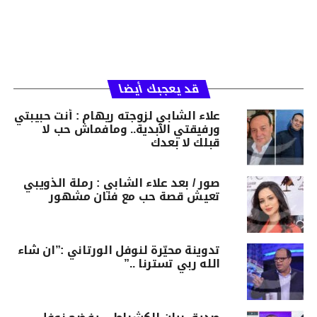
قد يعجبك أيضا
علاء الشابي لزوجته ريهام : أنت حبيبتي
ورفيقتي الأبدية.. ومافماش حب لا
قبلك لا بعدك
صور / بعد علاء الشابي : رملة الذويبي
تعيش قصة حب مع فنان مشهور
تدوينة محيّرة لنوفل الورتاني :”ان شاء
الله ربي تسترنا ..”