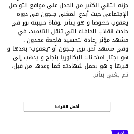
جزئه الثاني الكثير من الجدل على مواقع التواصل
الإجتماعي حيث أبدع المغني جنجون في دوره
يعقوب خصوصا و هو يتأثر بوفاة حبيبته نور في
حادث انقلاب الحافلة التي تنقل التلاميذ، في
مشهد مؤثر إعادة لتجسيد فاجعة عمدون .
وفي مشهد آخر، نرى جنجون أو “يعقوب” بعدها و
هو يجتاز امتحانات البكالوريا بنجاح و يذهب إلى
قبرها و هو يحمل شهادته كما وعدها من قبل،
ثم يغني بتأثر.
هذا قد شهدت الحلقة الأخير من مسلسل
أكمل القراءة
الفلّوجة الجزء الثاني الكثير من ردود الفعل على
مواقع التواصل الإجتماعي فمعظم التونسيين
الذين تابعوا المسلسل أشادوا بأداء الممثلين ي
أخبار