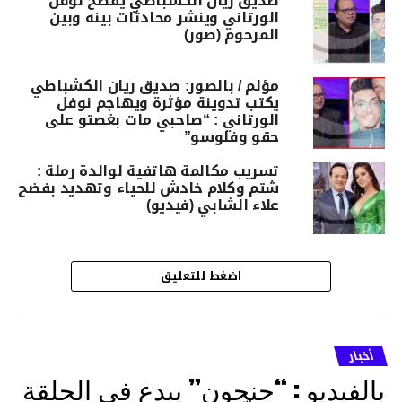
صديق ريان الكشباطي يفضح نوفل
الورتاني وينشر محادثات بينه وبين
المرحوم (صور)
مؤلم / بالصور: صديق ريان الكشباطي
يكتب تدوينة مؤثرة ويهاجم نوفل
الورتاني : “صاحبي مات بغصتو على
حقو وفلوسو”
تسريب مكالمة هاتفية لوالدة رملة :
شتم وكلام خادش للحياء وتهديد بفضح
علاء الشابي (فيديو)
اضغط للتعليق
أخبار
بالفيديو : “جنجون” يبدع في الحلقة