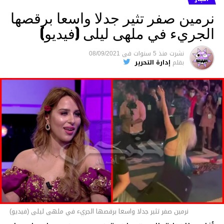
ترحمهم وتزيد تصبر أمهاتهم.. ملا مشهد”.
نرمين صفر تثير جدلا واسعا برقصها
الجريء في ملهى ليلى (فيديو)
الفيديو :
نشرت
منذ 5 سنوات
فى
08/09/2021
بقلم
إدارة التحرير
مشغل
الفيديو
06:25
00:00
نرمين صفر تثير جدلا واسعا برقصها الجريء في ملهى ليلى (فيديو)