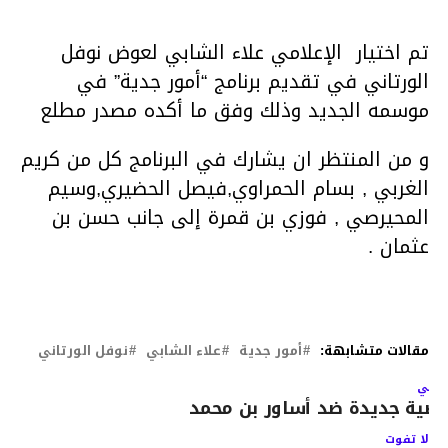
تم اختيار الإعلامي علاء الشابي لعوض نوفل
الورتاني في تقديم برنامج “أمور جدية” في
موسمه الجديد وذلك وفق ما أكده مصدر مطلع
و من المنتظر ان يشارك في البرنامج كل من كريم
الغربي , بسام الحمراوي,فيصل الحضيري,وسيم
المحيرصي , فوزي بن قمرة إلى جانب حسن بن
عثمان .
مقالات متشابهة:
أمور جدية
علاء الشابي
نوفل الورتاني
لتالي
ضية جديدة ضد أساور بن محمد
لا تفوت