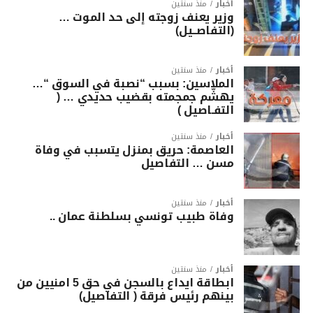
أخبار
منذ سنتين
وزير يعنف زوجته إلى حد الموت …
(التفاصــيل)
أخبار
منذ سنتين
الملاسين: بسبب “نصبة في السوق “…
يهشّم جمجمته بقضيب حديدي … (
التفـاصيل )
أخبار
منذ سنتين
العاصمة: حريق بمنزل يتسبب في وفاة
مسن … التفاصيل
أخبار
منذ سنتين
وفاة طبيب تونسي بسلطنة عمان ..
أخبار
منذ سنتين
ابطاقة ايداع بالسجن في حق 5 امنيين من
بينهم رئيس فرقة ( التفاصيل)