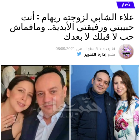
أخبار
علاء الشابي لزوجته ريهام : أنت
حبيبتي ورفيقتي الأبدية.. ومافماش
حب لا قبلك لا بعدك
نشرت
منذ 5 سنوات
فى
08/09/2021
بقلم
إدارة التحرير
00:41
00:00
متابعة
قسم الاخبـار