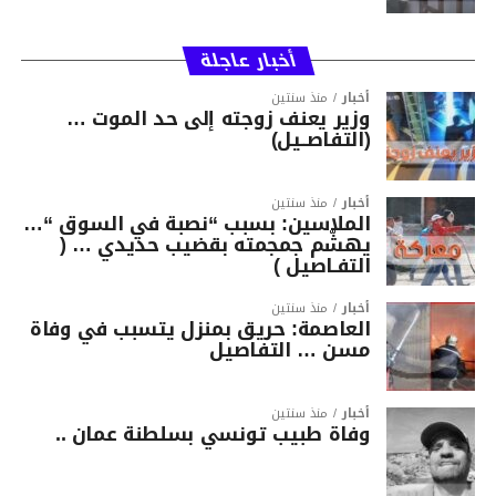
أخبار عاجلة
أخبار
منذ سنتين
وزير يعنف زوجته إلى حد الموت …
(التفاصــيل)
أخبار
منذ سنتين
الملاسين: بسبب “نصبة في السوق “…
يهشّم جمجمته بقضيب حديدي … (
التفـاصيل )
أخبار
منذ سنتين
العاصمة: حريق بمنزل يتسبب في وفاة
مسن … التفاصيل
أخبار
منذ سنتين
وفاة طبيب تونسي بسلطنة عمان ..