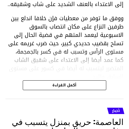
إلى الاعتداء بالعنف الشديد على شاب وشقيقه..
ووفق ما توفر من معطيات فإن خلافا اندلع بين
طرفين النزاع على مكان انتصاب بالسوق
الاسبوعية ليعمد المتهم في قضية الحال إلى
تسلح بقضيب حديدي كبير، حيث ضرب غريمه على
مستوى الرأس وتسبب له في كسر بالجمجمة،
كما عمد أيضا إلى الاعتداء على شقيق الشاب
المتضرر ليتسبب له أيضا في كسور على مستوى
السابق واليد.
هذا وقد تمكن أعوان مركز الأمن الوطني بحي
أكمل القراءة
هلال في توقيت قياسي من محاصرة المشتبه به
والقبض عليه وإحالته على التحقيق في خصوص
ما نُسبه إليه.
أخبار
العاصمة: حريق بمنزل يتسبب في