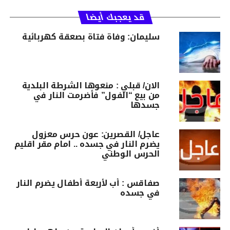
قد يعجبك أيضا
سليمان: وفاة فتاة بصعقة كهربائية
الان/ قبلي : منعوها الشرطة البلدية
من بيع “الفول” فأضرمت النار في
جسدها
عاجل/ القصرين: عون حرس معزول
يضرم النار في جسده .. امام مقر اقليم
الحرس الوطني
صفاقس : أب لأربعة أطفال يضرم النار
في جسده