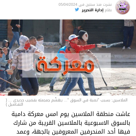
نشرت
منذ سنتين
فى
05/04/2024
الأخبار
بقلم
إدارة التحرير
الملاسين: بسبب "نصبة في السوق "... يهشّم جمجمته بقضيب حديدي ... (
التفـاصيل )
عاشت منطقة الملاسين يوم امس معركة دامية
بالسوق الاسبوعية بالملاسين القريبة من شارك
فيها أحد المنحرفين المعروفين بالجهة، وعمد