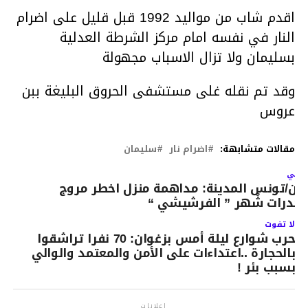
اقدم شاب من مواليد 1992 قبل قليل على اضرام
النار في نفسه امام مركز الشرطة العدلية
بسليمان ولا تزال الاسباب مجهولة
وقد تم نقله غلى مستشفى الحروق البليغة ببن
عروس
مقالات متشابهة:
اضرام نار
سليمان
لتالي
لان/تونس المدينة: مداهمة منزل اخطر مروج
خدرات شُهر ” الفرشيشي “
لا تفوت
حرب شوارع ليلة أمس بزغوان: 70 نفرا تراشقوا
بالحجارة ..اعتداءات على الأمن والمعتمد والوالي
بسبب بئر !
إعلانات