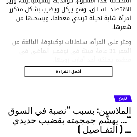
المحكمة هذا الأسبوع، كوانديك بيشيمباييف، وزير
الاقتصاد السابق، وهو يركل ويضرب بشكل متكرر
امرأة شابة نحيلة ترتدي معطفا، ويسحبها من
شعرها.
وعثر على المرأة، سلطانات نوكينوفا، البالغة من
العمر 31 عاما، ميتة في نوفمبر الماضي في
مطعم يملكه أحد أقارب زوجها.
أكمل القراءة
ووفقا لتقرير الطبيب الشرعي، توفيت نوكينوفا
متأثرة بصدمة في الدماغ، وكانت إحدى عظام
أنفها مكسورة وكانت هناك كدمات متعددة على
أخبار
وجهها ورأسها وذراعيها ويديها.
الملاسين: بسبب “نصبة في السوق
ويواجه بيشيمباييف (43 عاما) اتهامات بالتعذيب
“… يهشّم جمجمته بقضيب حديدي
والقتل باستخدام العنف الشديد ويواجه عقوبة
… ( التفـاصيل )
السجن لمدة تصل إلى 20 عاما.