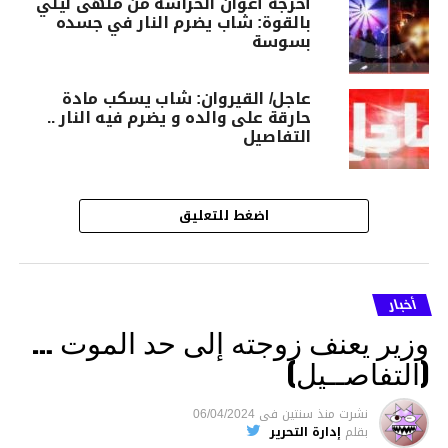
أخرجه أعوان الحراسة من ملهى ليلي
بالقوة: شاب يضرم النار في جسده
بسوسة
عاجل/ القيروان: شاب يسكب مادة
حارقة على والده و يضرم فيه النار ..
التفاصيل
اضغط للتعليق
أخبار
وزير يعنف زوجته إلى حد الموت …
(التفاصــيل)
نشرت
منذ سنتين
فى
06/04/2024
بقلم
إدارة التحرير