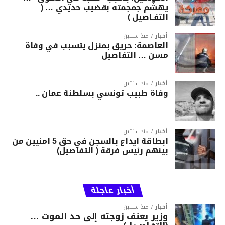
يهشّم جمجمته بقضيب حديدي … (
التفـاصيل )
أخبار
منذ سنتين
العاصمة: حريق بمنزل يتسبب في وفاة
مسن … التفاصيل
أخبار
منذ سنتين
وفاة طبيب تونسي بسلطنة عمان ..
أخبار
منذ سنتين
ابطاقة ايداع بالسجن في حق 5 امنيين من
بينهم رئيس فرقة ( التفاصيل)
أخبار عاجلة
أخبار
منذ سنتين
وزير يعنف زوجته إلى حد الموت …