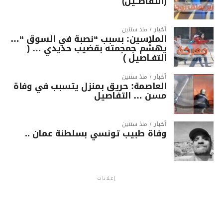
(التفاصــيل)
أخبار
منذ سنتين
الملاسين: بسبب “نصبة في السوق “…
يهشّم جمجمته بقضيب حديدي … (
التفـاصيل )
أخبار
منذ سنتين
العاصمة: حريق بمنزل يتسبب في وفاة
مسن … التفاصيل
أخبار
منذ سنتين
وفاة طبيب تونسي بسلطنة عمان ..
إعلانات