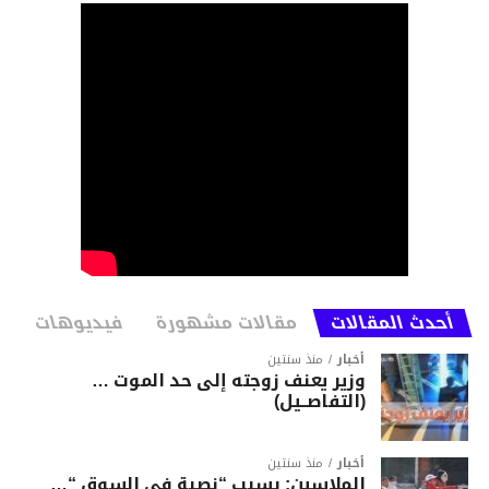
أحدث المقالات
مقالات مشهورة
فيديوهات
أخبار
منذ سنتين
وزير يعنف زوجته إلى حد الموت …
(التفاصــيل)
أخبار
منذ سنتين
الملاسين: بسبب “نصبة في السوق “…