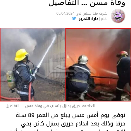
وفاة مسن … التفاصيل
متابعة
نشرت
منذ سنتين
فى
05/04/2024
بقلم
إدارة التحرير
قسم الاخبار
العاصمة: حريق بمنزل يتسبب في وفاة مسن ... التفاصيل
توفي يوم أمس مسن يبلغ من العمر 89 سنة
حرقا وذلك بعد اندلاع حريق بمنزل كائن بحي