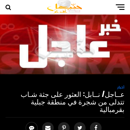
أخبار
عــاجل/ نــابل: العثور على جثة شـاب
تتدلى من شجرة في منطقة جبلية
بقرمبالية