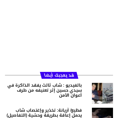
قد يعجبك أيضا
بالفيديو : شاب ثالث يفقد الذاكرة في
سيدي حسين إثر تعنيفه من طرف
أعوان الأمن
فظيع/ أريانة: تخذير وإغتصاب شاب
يحمل إعاقة بطريقة وحشية (التفاصيل)