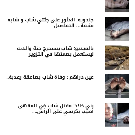
جندوبة: العثور على جثتي شاب و شابة
بشقة… التفاصيل
بالفيديو: شاب يستخرج جثّة والدته
ليستعمل بصمتها في التزوير
عين دراهم : وفاة شاب بصاعقة رعدية..
بني خلاد: مقتل شاب في المقهى..
أُصيب بكرسي على الرأس.. .