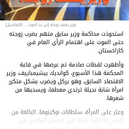
وزير يعنف زوجته إلى حد الموت ... (التفاصــيل)
استحوذت محاكمة وزير سابق متهم بضرب زوجته
حتى الموت على اهتمام الرأي العام في
كازاخستان.
وأظهرت لقطات صادمة تم عرضها في قاعة
المحكمة هذا الأسبوع، كوانديك بيشيمباييف، وزير
الاقتصاد السابق، وهو يركل ويضرب بشكل متكرر
امرأة شابة نحيلة ترتدي معطفا، ويسحبها من
شعرها.
وعثر على المرأة، سلطانات نوكينوفا، البالغة من
العمر 31 عاما، ميتة في نوفمبر الماضي في
مطعم يملكه أحد أقارب زوجها.