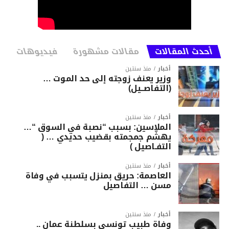
أحدث المقالات
مقالات مشهورة
فيديوهات
أخبار
منذ سنتين
وزير يعنف زوجته إلى حد الموت …
(التفاصــيل)
أخبار
منذ سنتين
الملاسين: بسبب “نصبة في السوق “…
يهشّم جمجمته بقضيب حديدي … (
التفـاصيل )
أخبار
منذ سنتين
العاصمة: حريق بمنزل يتسبب في وفاة
مسن … التفاصيل
أخبار
منذ سنتين
وفاة طبيب تونسي بسلطنة عمان ..