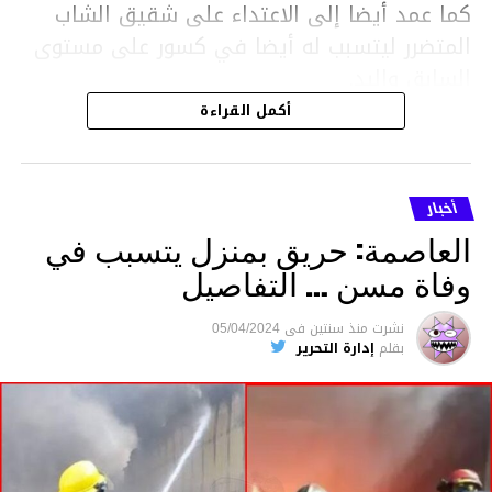
كما عمد أيضا إلى الاعتداء على شقيق الشاب
المتضرر ليتسبب له أيضا في كسور على مستوى
السابق واليد.
هذا وقد تمكن أعوان مركز الأمن الوطني بحي
أكمل القراءة
هلال في توقيت قياسي من محاصرة المشتبه به
والقبض عليه وإحالته على التحقيق في خصوص
ما نُسبه إليه.
أخبار
العاصمة: حريق بمنزل يتسبب في
وفاة مسن … التفاصيل
متابعة
نشرت
منذ سنتين
فى
05/04/2024
بقلم
إدارة التحرير
قسم الاخبار