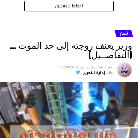
اضغط للتعليق
أخبار
وزير يعنف زوجته إلى حد الموت …
(التفاصــيل)
نشرت
منذ سنتين
فى
06/04/2024
بقلم
إدارة التحرير