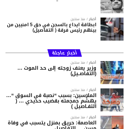
أخبار
منذ سنتين
ابطاقة ايداع بالسجن في حق 5 امنيين من
بينهم رئيس فرقة ( التفاصيل)
أخبار عاجلة
أخبار
منذ سنتين
وزير يعنف زوجته إلى حد الموت …
(التفاصــيل)
أخبار
منذ سنتين
الملاسين: بسبب “نصبة في السوق “…
يهشّم جمجمته بقضيب حديدي … (
التفـاصيل )
أخبار
منذ سنتين
العاصمة: حريق بمنزل يتسبب في وفاة
مسن … التفاصيل