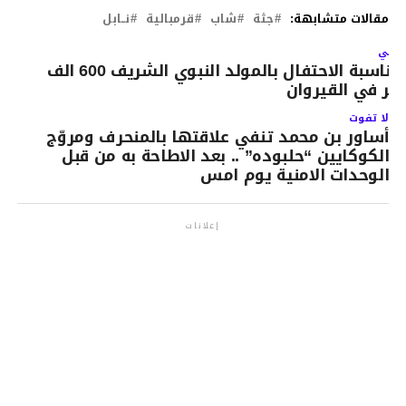
مقالات متشابهة:
جثة
شاب
قرمبالية
نــابل
لتالي
بمناسبة الاحتفال بالمولد النبوي الشريف 600 الف
ائر في القيروان
لا تفوت
أساور بن محمد تنفي علاقتها بالمنحرف ومروّج
الكوكايين “حلبوده” .. بعد الاطاحة به من قبل
الوحدات الامنية يوم امس
إعلانات