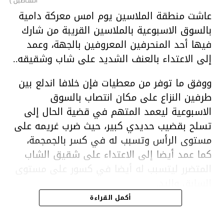
التفـاصيل )
عاشت منطقة الملاسين يوم امس معركة دامية
بالسوق الاسبوعية بالملاسين القريبة من شارك
فيها أحد المنحرفين المعروفين بالجهة، وعمد
إلى الاعتداء بالعنف الشديد على شاب وشقيقه..
ووفق ما توفر من معطيات فإن خلافا اندلع بين
طرفين النزاع على مكان انتصاب بالسوق
الاسبوعية ليعمد المتهم في قضية الحال إلى
تسلح بقضيب حديدي كبير، حيث ضرب غريمه على
مستوى الرأس وتسبب له في كسر بالجمجمة،
كما عمد أيضا إلى الاعتداء على شقيق الشاب
المتضرر ليتسبب له أيضا في كسور على مستوى
السابق واليد.
هذا وقد تمكن أعوان مركز الأمن الوطني بحي
أكمل القراءة
هلال في توقيت قياسي من محاصرة المشتبه به