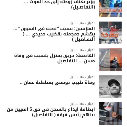
وزير يعنف زوجته إلى حد الموت …
(التفاصــيل)
أخبار
منذ سنتين
الملاسين: بسبب “نصبة في السوق “…
يهشّم جمجمته بقضيب حديدي … (
التفـاصيل )
أخبار
منذ سنتين
العاصمة: حريق بمنزل يتسبب في وفاة
مسن … التفاصيل
أخبار
منذ سنتين
وفاة طبيب تونسي بسلطنة عمان ..
أخبار
منذ سنتين
ابطاقة ايداع بالسجن في حق 5 امنيين من
بينهم رئيس فرقة ( التفاصيل)