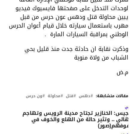
لوحدات التدخل على صفحتها فايسيوك فيديو
يبين محاولة قتل ودهس عون حرس من قبل
مهرب باستعمال سيارته خلال قيام أعوان الحرس
الوطني بمراقبة السيارات المارة .
وذكرت نقابة ان حادثة جدت منذ قليل بحي
الشباب من ولاة منوبة
م.ض
مقالات متشابهة:
دهس
قتل
محاولة
ون حرس
لتالي
رجيس: الخنازير تجتاح مدينة الرويس وتهاجم
لاهالي .. وتثير حالة من الهلع والخوف في
فوفهم(صور)