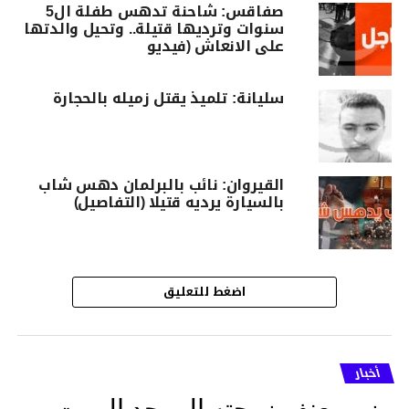
صفاقس: شاحنة تدهس طفلة ال5
سنوات وترديها قتيلة.. وتحيل والدتها
على الانعاش (فيديو
سليانة: تلميذ يقتل زميله بالحجارة
القيروان: نائب بالبرلمان دهس شاب
بالسيارة يرديه قتيلا (التفاصيل)
اضغط للتعليق
أخبار
وزير يعنف زوجته إلى حد الموت …