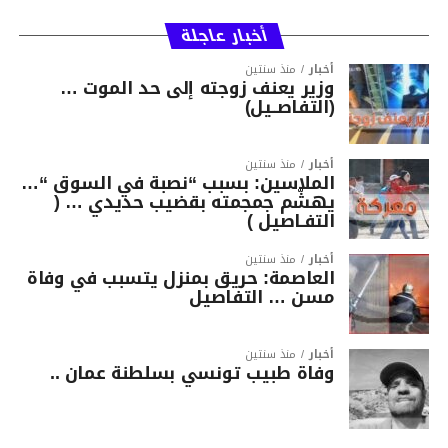
أخبار عاجلة
أخبار
منذ سنتين
وزير يعنف زوجته إلى حد الموت …
(التفاصــيل)
أخبار
منذ سنتين
الملاسين: بسبب “نصبة في السوق “…
يهشّم جمجمته بقضيب حديدي … (
التفـاصيل )
أخبار
منذ سنتين
العاصمة: حريق بمنزل يتسبب في وفاة
مسن … التفاصيل
أخبار
منذ سنتين
وفاة طبيب تونسي بسلطنة عمان ..