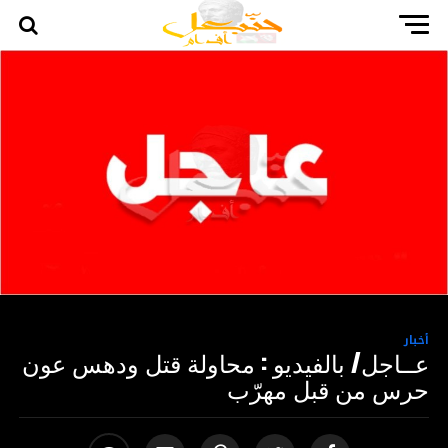
أخبار
عــاجل/ بالفيديو : محاولة قتل ودهس عون
حرس من قبل مهرّب