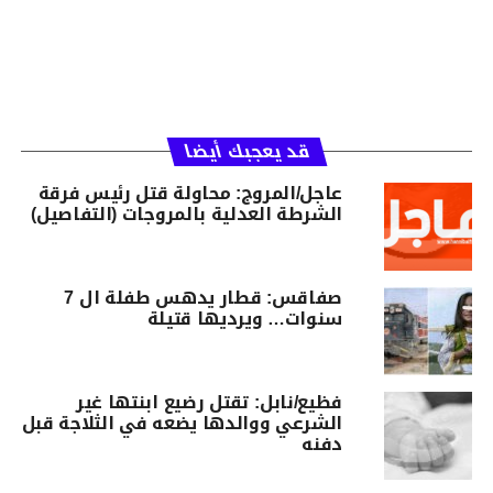
قد يعجبك أيضا
عاجل/المروج: محاولة قتل رئيس فرقة
الشرطة العدلية بالمروجات (التفاصيل)
صفاقس: قطار يدهس طفلة ال 7
سنوات… ويرديها قتيلة
فظيع/نابل: تقتل رضيع ابنتها غير
الشرعي ووالدها يضعه في الثلاجة قبل
دفنه