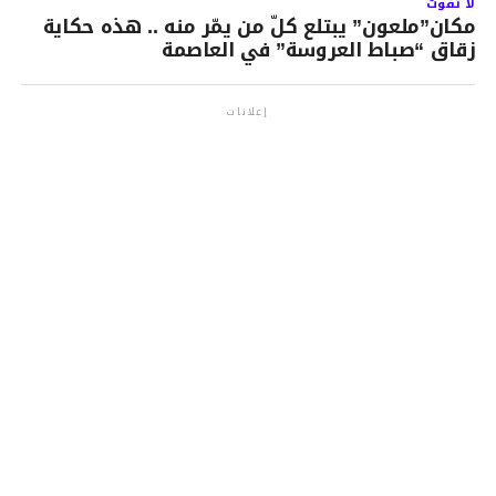
لا تفوت
مكان”ملعون” يبتلع كلّ من يمّر منه .. هذه حكاية
زقاق “صباط العروسة” في العاصمة
إعلانات