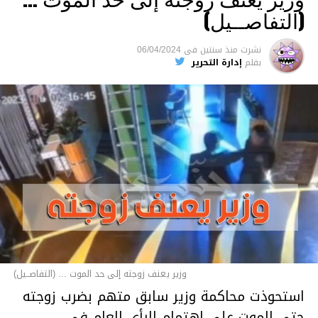
(التفاصــيل)
نشرت
منذ سنتين
فى
06/04/2024
بقلم
إدارة التحرير
وزير يعنف زوجته إلى حد الموت ... (التفاصــيل)
استحوذت محاكمة وزير سابق متهم بضرب زوجته
حتى الموت على اهتمام الرأي العام في