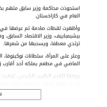
استحوذت محاكمة وزير سابق متهم بضر
العام في كازاخستان.
وأظهرت لقطات صادمة تم عرضها في ق
بيشيمباييف، وزير الاقتصاد السابق، و
ترتدي معطفا، ويسحبها من شعرها.
الماضي في مطعم يملكه أحد أقارب ز
ووفقا لتقرير الطبيب الشرعي، توفيت ن
إحدى عظام أنفها مكسورة وكانت هن
وذراعيها ويديها.
أك
ويواجه بيشيمباييف (