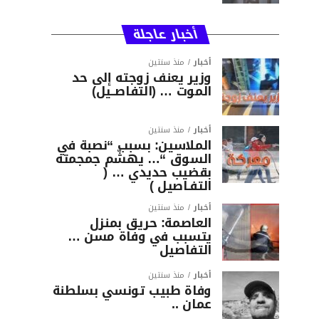
أخبار عاجلة
أخبار
منذ سنتين
وزير يعنف زوجته إلى حد
الموت … (التفاصــيل)
أخبار
منذ سنتين
الملاسين: بسبب “نصبة في
السوق “… يهشّم جمجمته
بقضيب حديدي … (
التفـاصيل )
أخبار
منذ سنتين
العاصمة: حريق بمنزل
يتسبب في وفاة مسن …
التفاصيل
أخبار
منذ سنتين
وفاة طبيب تونسي بسلطنة
عمان ..