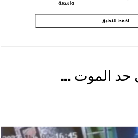
واسعة
اضغط للتعليق
ى حد الموت …