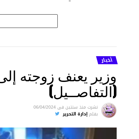
أخبار
وزير يعنف زوجته إل
(التفاصــيل)
نشرت
منذ سنتين
فى
06/04/2024
بقلم
إدارة التحرير