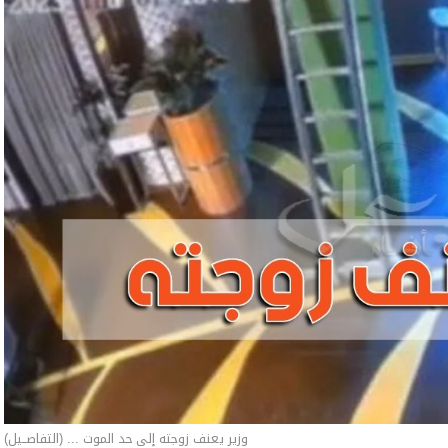
وزير يعنف زوجته إلى حد الموت ... (التفاصــيل)