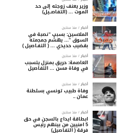
وزير يعنف زوجته إلى حد
الموت … (التفاصــيل)
أخبار
منذ سنتين
الملاسين: بسبب “نصبة في
السوق “… يهشّم جمجمته
بقضيب حديدي … ( التفـاصيل )
أخبار
منذ سنتين
العاصمة: حريق بمنزل يتسبب
في وفاة مسن … التفاصيل
أخبار
منذ سنتين
وفاة طبيب تونسي بسلطنة
عمان ..
أخبار
منذ سنتين
ابطاقة ايداع بالسجن في حق
5 امنيين من بينهم رئيس
فرقة ( التفاصيل)