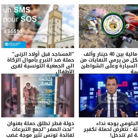
خطية مالية بين 40 دينار وألف
”المساجد قبل أولاد الزنى”
لكل من يرمي النفايات من
حملة ضد التبرع بأموال الزكاة
السيارة وعلى الشواطئ
الى الجمعية التونسية لقرى
ية
الأطفال
لبلومي يوجه نداء
دولة قطر تطلق حملة بعنوان
ة : نتعرض لحملة تكفير
“تحت الصفر “لجمع التبرعات
بة لم تتدخل!
لفائدة تونس تثير موجة غضب