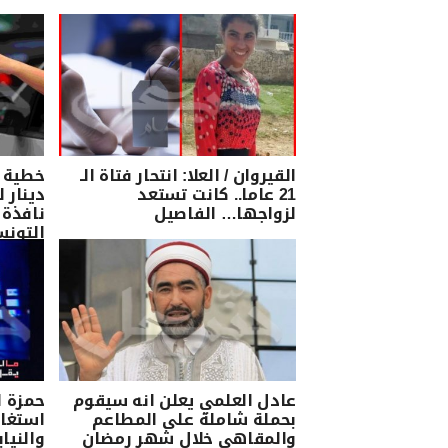
القيروان / العلا: انتحار فتاة الـ
21 عاما.. كانت تستعد
دينار 
لزواجها… الفاصيل
نافذة 
التونس
عادل العلمي يعلن انه سيقوم
حمزة ا
بحملة شاملة على المطاعم
استغاث
والمقاهي خلال شهر رمضان
والنيا