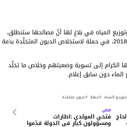
توزيع المياه في بلاغ لها أنّ مصالحها ستنطلق،
بداية من يوم الأربعاء 19 ديسمبر 2018، في حملة لاستخلاص الديون المتخلّدة بذمة
ا الكرام إلى تسوية وضعيتهم وخلاص ما تخلّد
 الماء دون سابق إعلام.
وزيع المياه
حملة
ديون متخلدة
التالي
حاج
فتحي المولدي :اطارات
ومسؤولون كبار في الدولة قدّموا