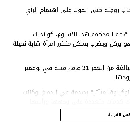
ب زوجته حتى الموت على اهتمام الرأي
اعة المحكمة هذا الأسبوع، كوانديك
هو يركل ويضرب بشكل متكرر امرأة شابة نحيلة
وعثر على المرأة، سلطانات نوكينوفا، البالغة من العمر 31 عاما، ميتة في نوفمبر
وجها.
وكينوفا متأثرة بصدمة في الدماغ، وكانت
اك كدمات متعددة على وجهها ورأسها
مل القراءة
43 عاما) اتهامات بالتعذيب والقتل باستخدام العنف الشديد