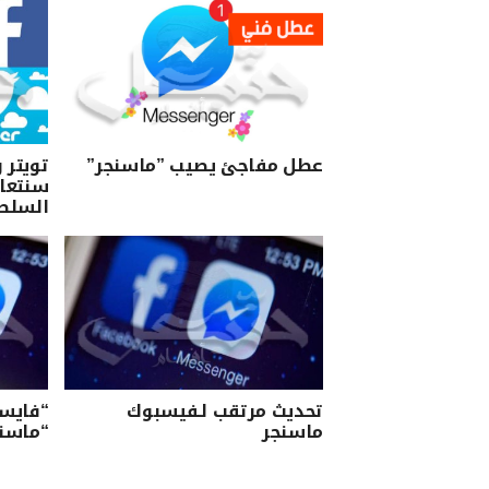
عطل مفاجئ يصيب ”ماسنجر”
تويتر 
سنتعا
السلط
تحديث مرتقب لـفيسبوك
“فايسب
ماسنجر
“ماسنج