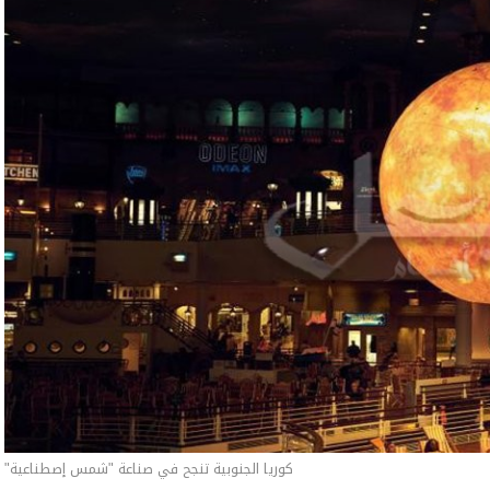
كوريا الجنوبية تنجح في صناعة "شمس إصطناعية"