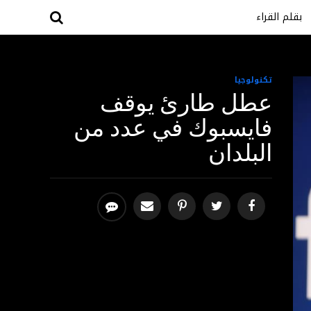
بقلم القراء
تكنولوجيا
عطل طارئ يوقف
فايسبوك في عدد من
البلدان