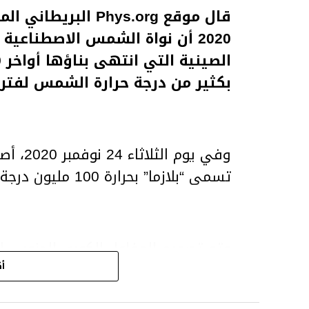
2020 أن نواة الشمس الاصطناعية
بكثير من درجة حرارة الشمس لفترا
وفي يوم
تسمى “بلازما” بحرارة 100 مليون درجة مئوية لمدة 20 ثانية.
وتم تصميم المفاعل الكوري الجنوبي ل
الشمس في بيئة خاضعة للرقابة على ا
أك
الرغم من أنه لا يزال بعيداً عن الهدف 