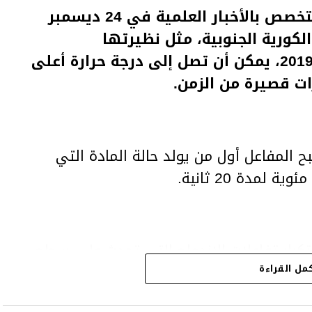
قال موقع Phys.org البريطاني المتخصص بالأخبار العلمية في 24 ديسمبر
 الكورية الجنوبية، مثل نظيرتها
الصينية التي انتهى بناؤها أواخر 2019، يمكن أن تصل إلى درجة حرارة أعلى
ت قصيرة من الزمن.
 الثلاثاء 24 نوفمبر 2020، أصبح المفاعل أول من يولد حالة المادة التي
تكرار تفاعلات الاندماج التي تحدث على سطح
لأرض، وهو في طريقه لإنجاز مهمته على
مل القراءة
المنشود.