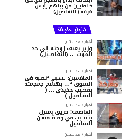
5 امنيين من بينهم رئيس
فرقة ( التفاصيل)
أخبار عاجلة
أخبار
منذ سنتين
وزير يعنف زوجته إلى حد
الموت … (التفاصــيل)
أخبار
منذ سنتين
الملاسين: بسبب “نصبة في
السوق “… يهشّم جمجمته
بقضيب حديدي … (
التفـاصيل )
أخبار
منذ سنتين
العاصمة: حريق بمنزل
يتسبب في وفاة مسن …
التفاصيل
أخبار
منذ سنتين