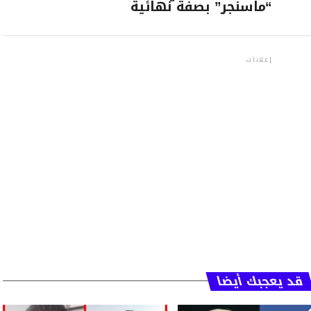
“ماسنجر” بصفة نهائية
إعلانات
قد يعجبك أيضا