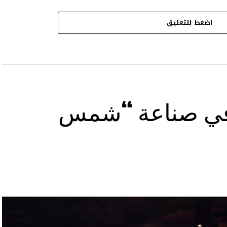
اضغط للتعليق
ح في صناعة “شمس