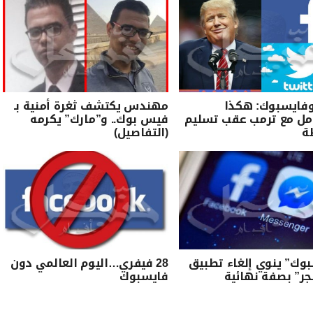
وفايسبوك: هكذا
مهندس يكتشف ثغرة أمنية بـ
مل مع ترمب عقب تسليم
فيس بوك.. و”مارك” يكرمه
ة
(التفاصيل)
وك” ينوي إلغاء تطبيق
28 فيفري…اليوم العالمي دون
ر” بصفة نهائية
فايسبوك