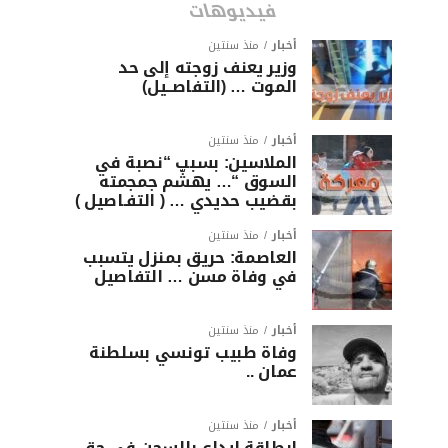
فيديوهات
أخبار
منذ سنتين
وزير يعنف زوجته إلى حد
الموت … (التفاصــيل)
أخبار
منذ سنتين
الملاسين: بسبب “نصبة في
السوق “… يهشّم جمجمته
بقضيب حديدي … ( التفـاصيل )
أخبار
منذ سنتين
العاصمة: حريق بمنزل يتسبب
في وفاة مسن … التفاصيل
أخبار
منذ سنتين
وفاة طبيب تونسي بسلطنة
عمان ..
أخبار
منذ سنتين
ابطاقة ايداع بالسجن في حق