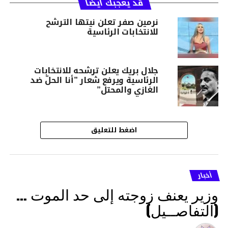
قد يعجبك أيضا
نرمين صفر تعلن نيتها الترشح
للانتخابات الرئاسية
جلال بريك يعلن ترشحه للانتخابات
الرئاسية ويرفع شعار ”أنا الحلّ ضد
الغازي والمحتل”
اضغط للتعليق
أخبار
وزير يعنف زوجته إلى حد الموت …
(التفاصــيل)