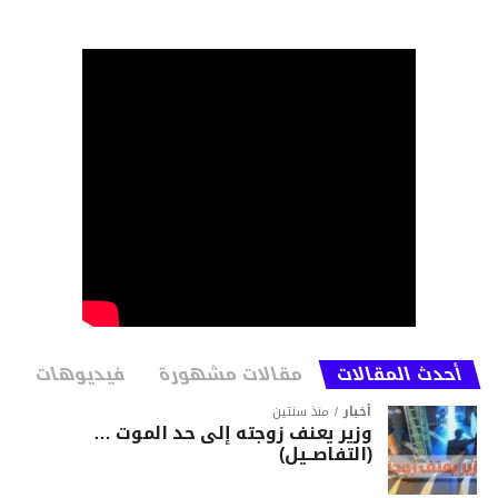
أحدث المقالات
مقالات مشهورة
فيديوهات
أخبار
منذ سنتين
وزير يعنف زوجته إلى حد الموت …
(التفاصــيل)