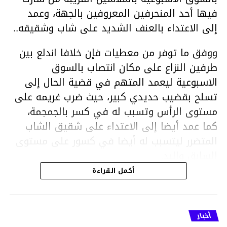
فيها أحد المنحرفين المعروفين بالجهة، وعمد
إلى الاعتداء بالعنف الشديد على شاب وشقيقه..
ووفق ما توفر من معطيات فإن خلافا اندلع بين
طرفين النزاع على مكان انتصاب بالسوق
الاسبوعية ليعمد المتهم في قضية الحال إلى
تسلح بقضيب حديدي كبير، حيث ضرب غريمه على
مستوى الرأس وتسبب له في كسر بالجمجمة،
كما عمد أيضا إلى الاعتداء على شقيق الشاب
المتضرر ليتسبب له أيضا في كسور على مستوى
السابق واليد.
هذا وقد تمكن أعوان مركز الأمن الوطني بحي
أكمل القراءة
هلال في توقيت قياسي من محاصرة المشتبه به
والقبض عليه وإحالته على التحقيق في خصوص
ما نُسبه إليه.
أخبار