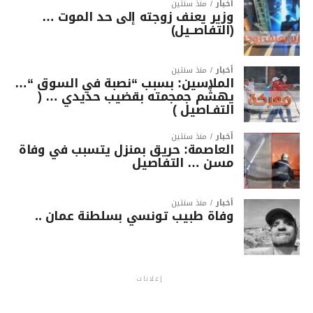
أخبار
منذ سنتين
وزير يعنف زوجته إلى حد الموت …
(التفاصــيل)
أخبار
منذ سنتين
الملاسين: بسبب “نصبة في السوق “…
يهشّم جمجمته بقضيب حديدي … (
التفـاصيل )
أخبار
منذ سنتين
العاصمة: حريق بمنزل يتسبب في وفاة
مسن … التفاصيل
أخبار
منذ سنتين
وفاة طبيب تونسي بسلطنة عمان ..
إعلانات