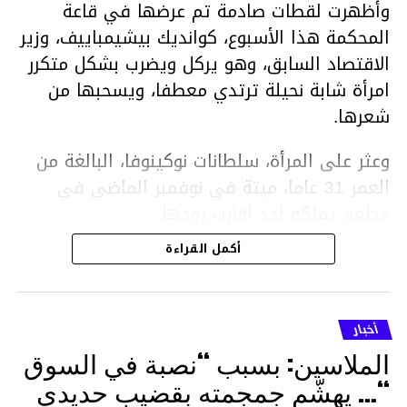
وأظهرت لقطات صادمة تم عرضها في قاعة
المحكمة هذا الأسبوع، كوانديك بيشيمباييف، وزير
الاقتصاد السابق، وهو يركل ويضرب بشكل متكرر
امرأة شابة نحيلة ترتدي معطفا، ويسحبها من
شعرها.
وعثر على المرأة، سلطانات نوكينوفا، البالغة من
العمر 31 عاما، ميتة في نوفمبر الماضي في
مطعم يملكه أحد أقارب زوجها.
أكمل القراءة
ووفقا لتقرير الطبيب الشرعي، توفيت نوكينوفا
متأثرة بصدمة في الدماغ، وكانت إحدى عظام
أنفها مكسورة وكانت هناك كدمات متعددة على
أخبار
وجهها ورأسها وذراعيها ويديها.
الملاسين: بسبب “نصبة في السوق
ويواجه بيشيمباييف (43 عاما) اتهامات بالتعذيب
“… يهشّم جمجمته بقضيب حديدي