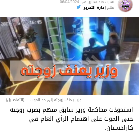
نشرت
منذ سنتين
فى
06/04/2024
بقلم
إدارة التحرير
وزير يعنف زوجته إلى حد الموت ... (التفاصــيل)
استحوذت محاكمة وزير سابق متهم بضرب زوجته
حتى الموت على اهتمام الرأي العام في
كازاخستان.