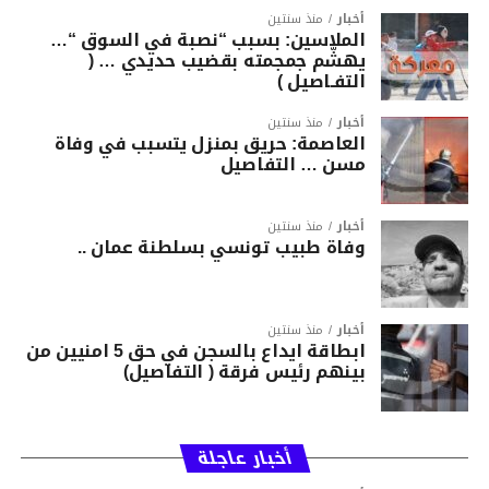
أخبار
منذ سنتين
الملاسين: بسبب “نصبة في السوق “…
يهشّم جمجمته بقضيب حديدي … (
التفـاصيل )
أخبار
منذ سنتين
العاصمة: حريق بمنزل يتسبب في وفاة
مسن … التفاصيل
أخبار
منذ سنتين
وفاة طبيب تونسي بسلطنة عمان ..
أخبار
منذ سنتين
ابطاقة ايداع بالسجن في حق 5 امنيين من
بينهم رئيس فرقة ( التفاصيل)
أخبار عاجلة