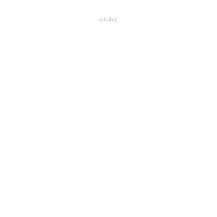
إعلانات
م.م