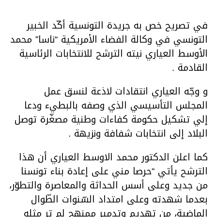
في تصريح خص به جريدة التونسية أكّد الخبير
التونسي في وكالة الفضاء الأمريكية “ناسا” محمد
الأوسط العياري نيته الترشح للانتخابات الرئاسية
القادمة .
و وجّه العياري انتقادات لاذعة لنسق عمل
المجلس التأسيسي الذي وصفه بالبطيء ودعا
إلي تشكيل حكومة كفاءات وطنية مصغّرة توصل
البلاد إلى انتخابات شفافة ونزيهة .
كما اعلن الدكتور محمد الاوسط العياري أن هذا
الترشح يأتي “حرصا مني على إعادة بناء تونسنا
من جديد وعلى أسس الحداثة والمعاصرة والتطوّر،
بعدما شهدته وعلى امتداد السّنوات الطّوال
الماضية، من تهديم وتدمير ممنهج لم تر مثله