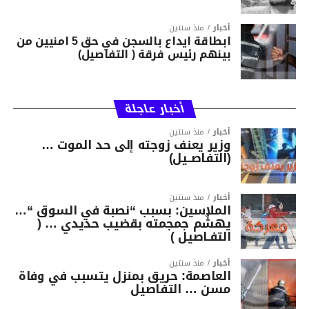
أخبار
منذ سنتين
ابطاقة ايداع بالسجن في حق 5 امنيين من
بينهم رئيس فرقة ( التفاصيل)
أخبار عاجلة
أخبار
منذ سنتين
وزير يعنف زوجته إلى حد الموت …
(التفاصــيل)
أخبار
منذ سنتين
الملاسين: بسبب “نصبة في السوق “…
يهشّم جمجمته بقضيب حديدي … (
التفـاصيل )
أخبار
منذ سنتين
العاصمة: حريق بمنزل يتسبب في وفاة
مسن … التفاصيل