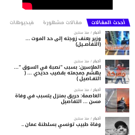
أحدث المقالات
مقالات مشهورة
فيديوهات
أخبار
منذ سنتين
وزير يعنف زوجته إلى حد الموت …
(التفاصــيل)
أخبار
منذ سنتين
الملاسين: بسبب “نصبة في السوق “…
يهشّم جمجمته بقضيب حديدي … (
التفـاصيل )
أخبار
منذ سنتين
العاصمة: حريق بمنزل يتسبب في وفاة
مسن … التفاصيل
أخبار
منذ سنتين
وفاة طبيب تونسي بسلطنة عمان ..