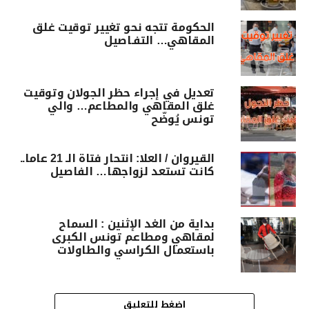
الحكومة تتجه نحو تغيير توقيت غلق
المقاهي… التفـاصيل
تعديل في إجراء حظر الجولان وتوقيت
غلق المقاهي والمطاعم… والي
تونس يُوضّح
القيروان / العلا: انتحار فتاة الـ 21 عاما..
كانت تستعد لزواجها… الفاصيل
بداية من الغد الإثنين : السماح
لمقاهي ومطاعم تونس الكبرى
باستعمال الكراسي والطاولات
اضغط للتعليق