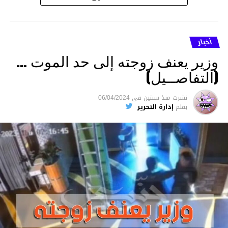
أخبار
وزير يعنف زوجته إلى حد الموت …
(التفاصــيل)
نشرت
منذ سنتين
فى
06/04/2024
بقلم
إدارة التحرير