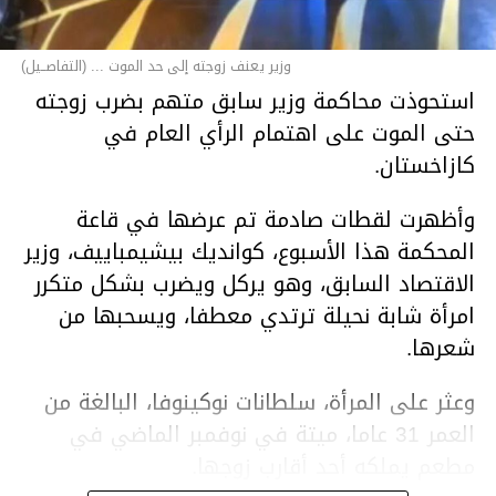
وزير يعنف زوجته إلى حد الموت ... (التفاصــيل)
استحوذت محاكمة وزير سابق متهم بضرب زوجته
حتى الموت على اهتمام الرأي العام في
كازاخستان.
وأظهرت لقطات صادمة تم عرضها في قاعة
المحكمة هذا الأسبوع، كوانديك بيشيمباييف، وزير
الاقتصاد السابق، وهو يركل ويضرب بشكل متكرر
امرأة شابة نحيلة ترتدي معطفا، ويسحبها من
شعرها.
وعثر على المرأة، سلطانات نوكينوفا، البالغة من
العمر 31 عاما، ميتة في نوفمبر الماضي في
مطعم يملكه أحد أقارب زوجها.