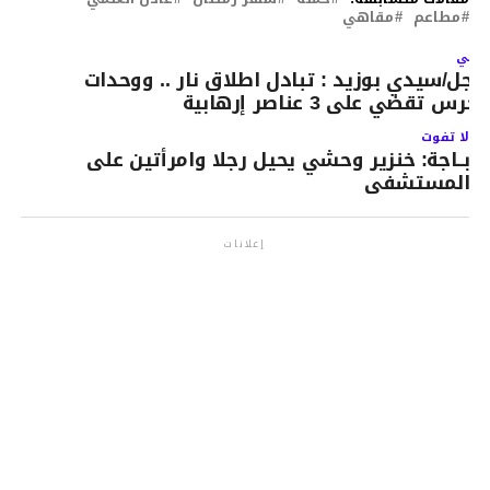
مطاعم
مقاهي
لتالي
اجل/سيدي بوزيد : تبادل اطلاق نار .. ووحدات
لحرس تقضي على 3 عناصر إرهابية
لا تفوت
بــاجة: خنزير وحشي يحيل رجلا وامرأتين على
المستشفى
إعلانات