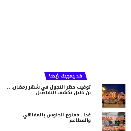
قد يعجبك أيضا
توقيت حظر التجول في شهر رمضان. . .
بن خليل تكشف التفاصيل
غدا : ممنوع الجلوس بالمقاهي
والمطاعم