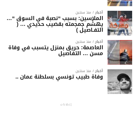
أخبار
منذ سنتين
الملاسين: بسبب “نصبة في السوق “…
يهشّم جمجمته بقضيب حديدي … (
التفـاصيل )
أخبار
منذ سنتين
العاصمة: حريق بمنزل يتسبب في وفاة
مسن … التفاصيل
أخبار
منذ سنتين
وفاة طبيب تونسي بسلطنة عمان ..
إعلانات