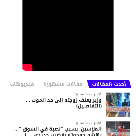
أحدث المقالات
مقالات مشهورة
فيديوهات
أخبار
منذ سنتين
وزير يعنف زوجته إلى حد الموت …
(التفاصــيل)
أخبار
منذ سنتين
الملاسين: بسبب “نصبة في السوق “…
يهشّم جمجمته بقضيب حديدي … (