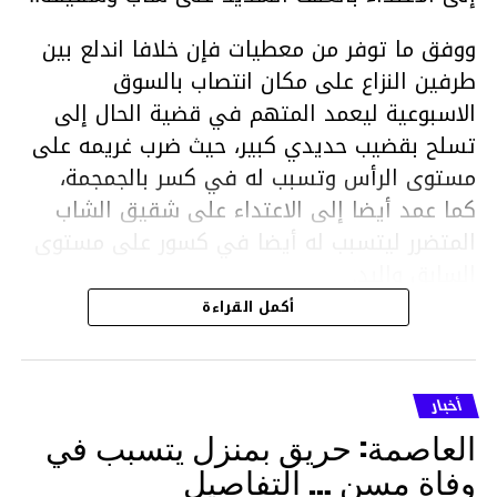
ووفق ما توفر من معطيات فإن خلافا اندلع بين
طرفين النزاع على مكان انتصاب بالسوق
الاسبوعية ليعمد المتهم في قضية الحال إلى
تسلح بقضيب حديدي كبير، حيث ضرب غريمه على
مستوى الرأس وتسبب له في كسر بالجمجمة،
كما عمد أيضا إلى الاعتداء على شقيق الشاب
المتضرر ليتسبب له أيضا في كسور على مستوى
السابق واليد.
هذا وقد تمكن أعوان مركز الأمن الوطني بحي
أكمل القراءة
هلال في توقيت قياسي من محاصرة المشتبه به
والقبض عليه وإحالته على التحقيق في خصوص
ما نُسبه إليه.
أخبار
العاصمة: حريق بمنزل يتسبب في
وفاة مسن … التفاصيل