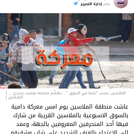
الأخبار
بقلم
إدارة التحرير
الملاسين: بسبب "نصبة في السوق "... يهشّم جمجمته بقضيب حديدي ... (
التفـاصيل )
عاشت منطقة الملاسين يوم امس معركة دامية
بالسوق الاسبوعية بالملاسين القريبة من شارك
فيها أحد المنحرفين المعروفين بالجهة، وعمد
إلى الاعتداء بالعنف الشديد على شاب وشقيقه..