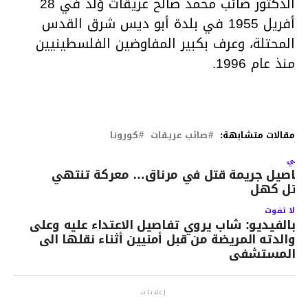
الدكتور صائب محمد صالح عريقات وُلد في 28
أفريل 1955 في بلدة أبو ديس شرق القدس
المحتلة، وعرف بكبير المفاوضين الفلسطينيين
منذ عام 1996.
مقالات متشابهة:
صائب عريقات
كورونا
لتالي
فاصيل جريمة قتل في مرناق… معركة تنتهي
قتل كهل
لا تفوت
بالفيديو: شاب يروي تفاصيل الاعتداء عليه وعلى
والدته المريضة من قبل أمنيين أثناء نقلها الى
المستشفى
إعلانات