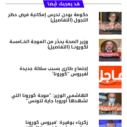
قد يعجبك أيضا
حكومة بودن تدرس إمكانية فرض حظر
التجول (التفاصيل)
وزير الصحة يحذّر من الموجة الخــامسة
لكورونــا (التفاصيل)
إجتماع طارئ بسبب سلالة جديدة
لفيروس ”كورونا’
الهاشمي الوزير: ”موجة كورونا التي
تشهدها أوروبا جاية لتونس”
زكرياء بوقيرة: ‘فيروس كورونا