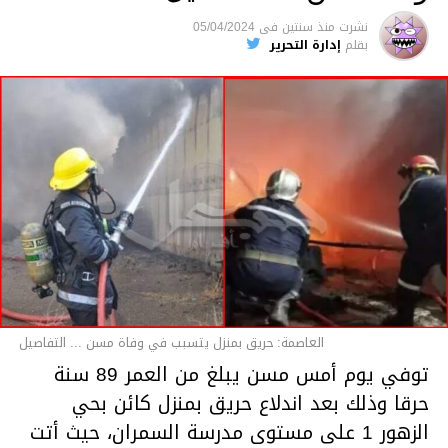
متابعة
نشرت
منذ سنتين
فى
05/04/2024
بقلم
إدارة التحرير
قسم الاخبار
العاصمة: حريق بمنزل يتسبب في وفاة مسن ... التفاصيل
توفي يوم أمس مسن يبلغ من العمر 89 سنة
حرقا وذلك بعد اندلاع حريق بمنزل كائن بحي
الزهور 1 على مستوى مدرسة السمران، حيث أتت