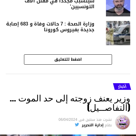
سيتسبب مُجددا في مقتل آلاف
التونسيين’
وزارة الصحة : 7 حالات وفاة و 683 إصابة
جديدة بفيروس كورونا
اضغط للتعليق
أخبار
وزير يعنف زوجته إلى حد الموت …
(التفاصــيل)
نشرت
منذ سنتين
فى
06/04/2024
بقلم
إدارة التحرير