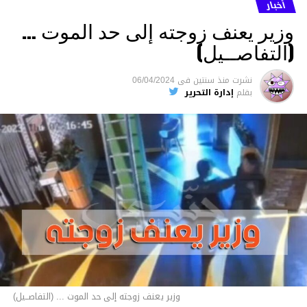
أخبار
وزير يعنف زوجته إلى حد الموت …
(التفاصــيل)
نشرت
منذ سنتين
فى
06/04/2024
بقلم
إدارة التحرير
وزير يعنف زوجته إلى حد الموت ... (التفاصــيل)