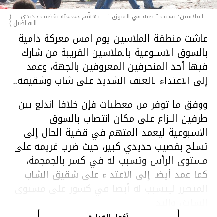
الملاسين: بسبب "نصبة في السوق "... يهشّم جمجمته بقضيب حديدي ... (
التفـاصيل )
عاشت منطقة الملاسين يوم امس معركة دامية
بالسوق الاسبوعية بالملاسين القريبة من شارك
فيها أحد المنحرفين المعروفين بالجهة، وعمد
إلى الاعتداء بالعنف الشديد على شاب وشقيقه..
ووفق ما توفر من معطيات فإن خلافا اندلع بين
طرفين النزاع على مكان انتصاب بالسوق
الاسبوعية ليعمد المتهم في قضية الحال إلى
تسلح بقضيب حديدي كبير، حيث ضرب غريمه على
مستوى الرأس وتسبب له في كسر بالجمجمة،
كما عمد أيضا إلى الاعتداء على شقيق الشاب
المتضرر ليتسبب له أيضا في كسور على مستوى
السابق واليد.
هذا وقد تمكن أعوان مركز الأمن الوطني بحي