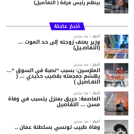
بينهم رئيس فرقة ( التفاصيل)
أخبار عاجلة
أخبار
منذ سنتين
وزير يعنف زوجته إلى حد الموت …
(التفاصــيل)
أخبار
منذ سنتين
الملاسين: بسبب “نصبة في السوق “…
يهشّم جمجمته بقضيب حديدي … (
التفـاصيل )
أخبار
منذ سنتين
العاصمة: حريق بمنزل يتسبب في وفاة
مسن … التفاصيل
أخبار
منذ سنتين
وفاة طبيب تونسي بسلطنة عمان ..