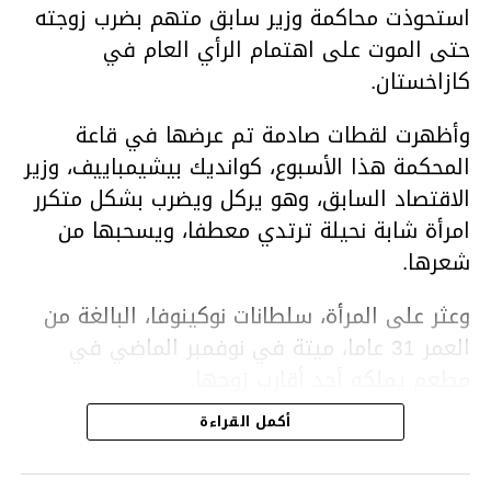
استحوذت محاكمة وزير سابق متهم بضرب زوجته
حتى الموت على اهتمام الرأي العام في
كازاخستان.
وأظهرت لقطات صادمة تم عرضها في قاعة
المحكمة هذا الأسبوع، كوانديك بيشيمباييف، وزير
الاقتصاد السابق، وهو يركل ويضرب بشكل متكرر
امرأة شابة نحيلة ترتدي معطفا، ويسحبها من
شعرها.
وعثر على المرأة، سلطانات نوكينوفا، البالغة من
العمر 31 عاما، ميتة في نوفمبر الماضي في
مطعم يملكه أحد أقارب زوجها.
أكمل القراءة
ووفقا لتقرير الطبيب الشرعي، توفيت نوكينوفا
متأثرة بصدمة في الدماغ، وكانت إحدى عظام