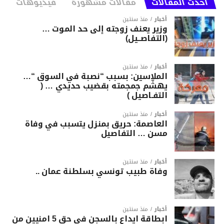
أحدث المقالات
مقالات مشهورة
فيديوهات
أخبار
منذ سنتين
وزير يعنف زوجته إلى حد الموت …
(التفاصــيل)
أخبار
منذ سنتين
الملاسين: بسبب “نصبة في السوق “…
يهشّم جمجمته بقضيب حديدي … (
التفـاصيل )
أخبار
منذ سنتين
العاصمة: حريق بمنزل يتسبب في وفاة
مسن … التفاصيل
أخبار
منذ سنتين
وفاة طبيب تونسي بسلطنة عمان ..
أخبار
منذ سنتين
ابطاقة ايداع بالسجن في حق 5 امنيين من