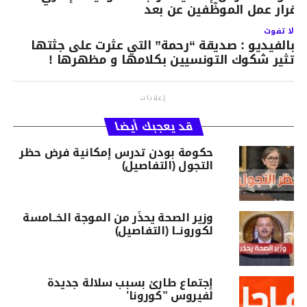
اقرار عمل الموظّفين عن بعد
لا تفوت
بالفيديو : صديقة “رحمة” التي عثرت على جثتها
تثير شكوك التونسيين بكلامها و مظهرها !
إعلانات
قد يعجبك أيضا
حكومة بودن تدرس إمكانية فرض حظر
التجول (التفاصيل)
وزير الصحة يحذّر من الموجة الخــامسة
لكورونــا (التفاصيل)
إجتماع طارئ بسبب سلالة جديدة
لفيروس ”كورونا’