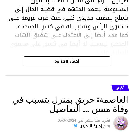
طرفين النزاع على مكان انتصاب بالسوق
الاسبوعية ليعمد المتهم في قضية الحال إلى
تسلح بقضيب حديدي كبير، حيث ضرب غريمه على
مستوى الرأس وتسبب له في كسر بالجمجمة،
كما عمد أيضا إلى الاعتداء على شقيق الشاب
المتضرر ليتسبب له أيضا في كسور على مستوى
السابق واليد.
هذا وقد تمكن أعوان مركز الأمن الوطني بحي
أكمل القراءة
هلال في توقيت قياسي من محاصرة المشتبه به
والقبض عليه وإحالته على التحقيق في خصوص
ما نُسبه إليه.
أخبار
العاصمة: حريق بمنزل يتسبب في
وفاة مسن … التفاصيل
متابعة
نشرت
منذ سنتين
فى
05/04/2024
بقلم
إدارة التحرير
قسم الاخبار