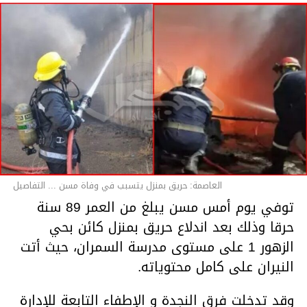
العاصمة: حريق بمنزل يتسبب في وفاة مسن ... التفاصيل
توفي يوم أمس مسن يبلغ من العمر 89 سنة
حرقا وذلك بعد اندلاع حريق بمنزل كائن بحي
الزهور 1 على مستوى مدرسة السمران، حيث أتت
النيران على كامل محتوياته.
وقد تدخلت فرق النجدة و الإطفاء التابعة للإدارة