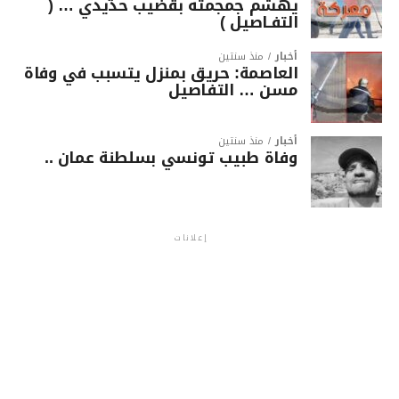
يهشّم جمجمته بقضيب حديدي … (
التفـاصيل )
أخبار
منذ سنتين
العاصمة: حريق بمنزل يتسبب في وفاة
مسن … التفاصيل
أخبار
منذ سنتين
وفاة طبيب تونسي بسلطنة عمان ..
إعلانات