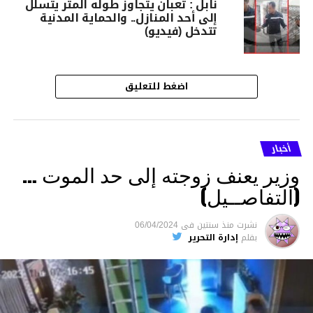
نابل : ثعبان يتجاوز طوله المتر يتسلّل
إلى أحد المنازل.. والحماية المدنية
تتدخل (فيديو)
اضغط للتعليق
أخبار
وزير يعنف زوجته إلى حد الموت …
(التفاصــيل)
نشرت
منذ سنتين
فى
06/04/2024
بقلم
إدارة التحرير