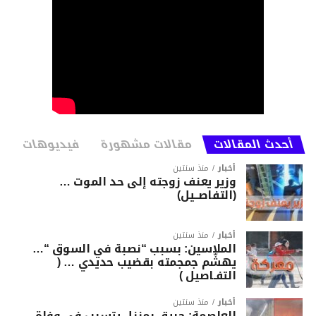
أحدث المقالات
مقالات مشهورة
فيديوهات
أخبار
منذ سنتين
وزير يعنف زوجته إلى حد الموت …
(التفاصــيل)
أخبار
منذ سنتين
الملاسين: بسبب “نصبة في السوق “…
يهشّم جمجمته بقضيب حديدي … (
التفـاصيل )
أخبار
منذ سنتين
العاصمة: حريق بمنزل يتسبب في وفاة