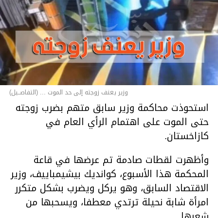
وزير يعنف زوجته إلى حد الموت ... (التفاصــيل)
استحوذت محاكمة وزير سابق متهم بضرب زوجته
حتى الموت على اهتمام الرأي العام في
كازاخستان.
وأظهرت لقطات صادمة تم عرضها في قاعة
المحكمة هذا الأسبوع، كوانديك بيشيمباييف، وزير
الاقتصاد السابق، وهو يركل ويضرب بشكل متكرر
امرأة شابة نحيلة ترتدي معطفا، ويسحبها من
شعرها.