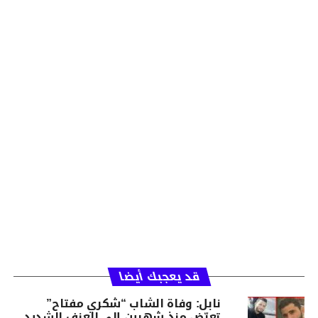
قد يعجبك أيضا
نابل: وفاة الشاب “شكري مفتاح”
تعرّض منذ شهرين إلى العنف الشديد