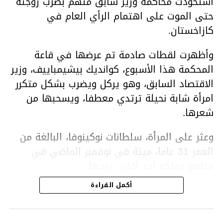
استحوذت محاكمة وزير سابق متهم بضرب زوجته
حتى الموت على اهتمام الرأي العام في
كازاخستان.
وأظهرت لقطات صادمة تم عرضها في قاعة
المحكمة هذا الأسبوع، كوانديك بيشيمباييف، وزير
الاقتصاد السابق، وهو يركل ويضرب بشكل متكرر
امرأة شابة نحيلة ترتدي معطفا، ويسحبها من
شعرها.
وعثر على المرأة، سلطانات نوكينوفا، البالغة من
العمر 31 عاما، ميتة في نوفمبر الماضي في
مطعم يملكه أحد أقارب زوجها.
أكمل القراءة
ووفقا لتقرير الطبيب الشرعي، توفيت نوكينوفا
متأثرة بصدمة في الدماغ، وكانت إحدى عظام
أنفها مكسورة وكانت هناك كدمات متعددة على