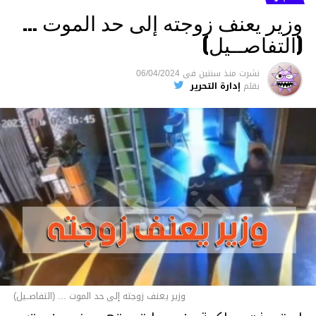
وزير يعنف زوجته إلى حد الموت …
(التفاصــيل)
نشرت
منذ سنتين
فى
06/04/2024
بقلم
إدارة التحرير
وزير يعنف زوجته إلى حد الموت ... (التفاصــيل)