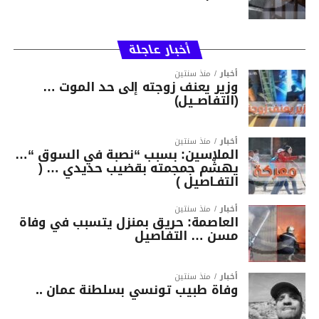
أخبار عاجلة
أخبار
منذ سنتين
وزير يعنف زوجته إلى حد الموت …
(التفاصــيل)
أخبار
منذ سنتين
الملاسين: بسبب “نصبة في السوق “…
يهشّم جمجمته بقضيب حديدي … (
التفـاصيل )
أخبار
منذ سنتين
العاصمة: حريق بمنزل يتسبب في وفاة
مسن … التفاصيل
أخبار
منذ سنتين
وفاة طبيب تونسي بسلطنة عمان ..