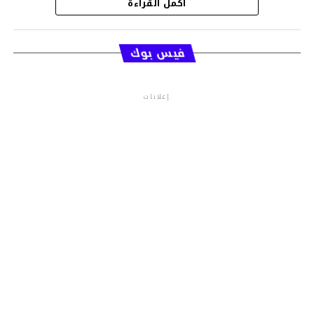
أكمل القراءة
قسم الاخبار
فيس بوك
إعلانات
م.م