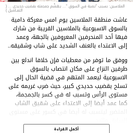
الملاسين: بسبب "نصبة في السوق "... يهشّم جمجمته بقضيب حديدي ... (
التفـاصيل )
عاشت منطقة الملاسين يوم امس معركة دامية
بالسوق الاسبوعية بالملاسين القريبة من شارك
فيها أحد المنحرفين المعروفين بالجهة، وعمد
إلى الاعتداء بالعنف الشديد على شاب وشقيقه..
ووفق ما توفر من معطيات فإن خلافا اندلع بين
طرفين النزاع على مكان انتصاب بالسوق
الاسبوعية ليعمد المتهم في قضية الحال إلى
تسلح بقضيب حديدي كبير، حيث ضرب غريمه على
مستوى الرأس وتسبب له في كسر بالجمجمة،
كما عمد أيضا إلى الاعتداء على شقيق الشاب
المتضرر ليتسبب له أيضا في كسور على مستوى
السابق واليد.
هذا وقد تمكن أعوان مركز الأمن الوطني بحي
أكمل القراءة