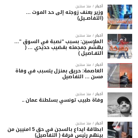
أخبار
منذ سنتين
وزير يعنف زوجته إلى حد الموت …
(التفاصــيل)
أخبار
منذ سنتين
الملاسين: بسبب “نصبة في السوق “…
يهشّم جمجمته بقضيب حديدي … (
التفـاصيل )
أخبار
منذ سنتين
العاصمة: حريق بمنزل يتسبب في وفاة
مسن … التفاصيل
أخبار
منذ سنتين
وفاة طبيب تونسي بسلطنة عمان ..
أخبار
منذ سنتين
ابطاقة ايداع بالسجن في حق 5 امنيين من
بينهم رئيس فرقة ( التفاصيل)