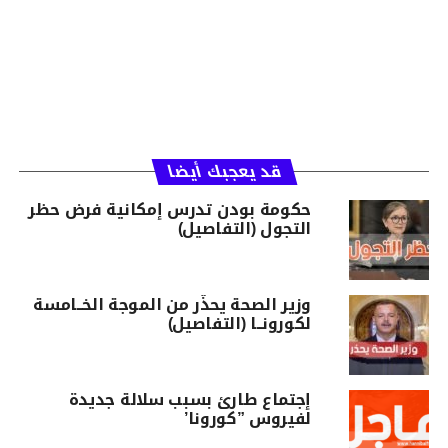
قد يعجبك أيضا
حكومة بودن تدرس إمكانية فرض حظر
التجول (التفاصيل)
وزير الصحة يحذّر من الموجة الخــامسة
لكورونــا (التفاصيل)
إجتماع طارئ بسبب سلالة جديدة
لفيروس ”كورونا’