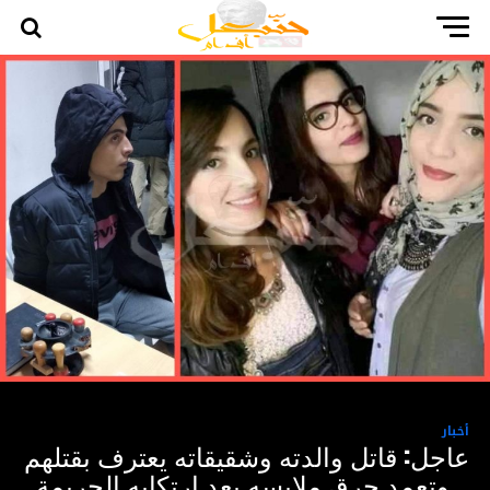
أخبار
عاجل: قاتل والدته وشقيقاته يعترف بقتلهم
.. وتعمد حرق ملابسه بعد ارتكابه الجريمة