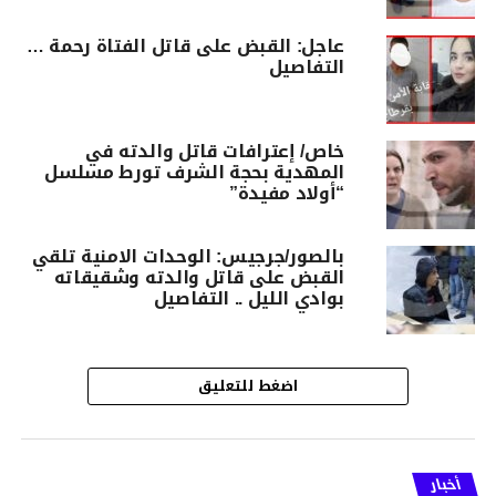
عاجل: القبض على قاتل الفتاة رحمة …
التفاصيل
خاص/ إعترافات قاتل والدته في
المهدية بحجة الشرف تورط مسلسل
“أولاد مفيدة”
بالصور/جرجيس: الوحدات الامنية تلقي
القبض على قاتل والدته وشقيقاته
بوادي الليل .. التفاصيل
اضغط للتعليق
أخبار