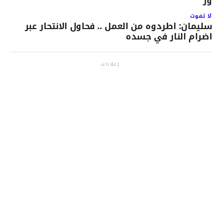
رور
لا تفوت
سليمان: اطردوه من العمل .. فحاول الانتحار عبر
اضرام النار في جسده
إعلانات