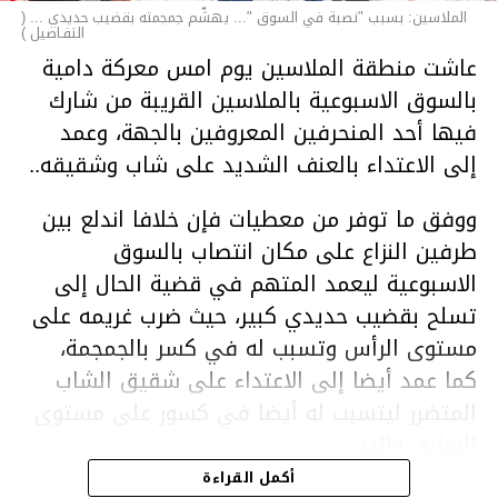
الملاسين: بسبب "نصبة في السوق "... يهشّم جمجمته بقضيب حديدي ... (
التفـاصيل )
عاشت منطقة الملاسين يوم امس معركة دامية
بالسوق الاسبوعية بالملاسين القريبة من شارك
فيها أحد المنحرفين المعروفين بالجهة، وعمد
إلى الاعتداء بالعنف الشديد على شاب وشقيقه..
ووفق ما توفر من معطيات فإن خلافا اندلع بين
طرفين النزاع على مكان انتصاب بالسوق
الاسبوعية ليعمد المتهم في قضية الحال إلى
تسلح بقضيب حديدي كبير، حيث ضرب غريمه على
مستوى الرأس وتسبب له في كسر بالجمجمة،
كما عمد أيضا إلى الاعتداء على شقيق الشاب
المتضرر ليتسبب له أيضا في كسور على مستوى
السابق واليد.
هذا وقد تمكن أعوان مركز الأمن الوطني بحي
أكمل القراءة