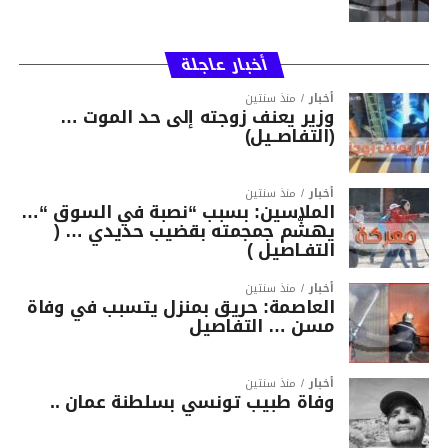
أخبار عاجلة
أخبار
منذ سنتين
وزير يعنف زوجته إلى حد الموت …
(التفاصــيل)
أخبار
منذ سنتين
الملاسين: بسبب “نصبة في السوق “…
يهشّم جمجمته بقضيب حديدي … (
التفـاصيل )
أخبار
منذ سنتين
العاصمة: حريق بمنزل يتسبب في وفاة
مسن … التفاصيل
أخبار
منذ سنتين
وفاة طبيب تونسي بسلطنة عمان ..