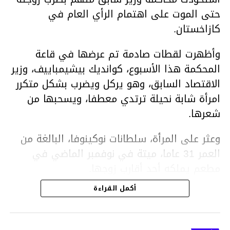
حتى الموت على اهتمام الرأي العام في
كازاخستان.
وأظهرت لقطات صادمة تم عرضها في قاعة
المحكمة هذا الأسبوع، كوانديك بيشيمباييف، وزير
الاقتصاد السابق، وهو يركل ويضرب بشكل متكرر
امرأة شابة نحيلة ترتدي معطفا، ويسحبها من
شعرها.
وعثر على المرأة، سلطانات نوكينوفا، البالغة من
العمر 31 عاما، ميتة في نوفمبر الماضي في
مطعم يملكه أحد أقارب زوجها.
أكمل القراءة
ووفقا لتقرير الطبيب الشرعي، توفيت نوكينوفا
متأثرة بصدمة في الدماغ، وكانت إحدى عظام
أنفها مكسورة وكانت هناك كدمات متعددة على