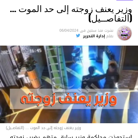
وزير يعنف زوجته إلى حد الموت …
(التفاصــيل)
نشرت
منذ سنتين
فى
06/04/2024
بقلم
إدارة التحرير
وزير يعنف زوجته إلى حد الموت ... (التفاصــيل)
استحوذت محاكمة وزير سابق متهم بضرب زوجته