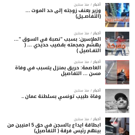
أخبار
منذ سنتين
وزير يعنف زوجته إلى حد الموت …
(التفاصــيل)
أخبار
منذ سنتين
الملاسين: بسبب “نصبة في السوق “…
يهشّم جمجمته بقضيب حديدي … (
التفـاصيل )
أخبار
منذ سنتين
العاصمة: حريق بمنزل يتسبب في وفاة
مسن … التفاصيل
أخبار
منذ سنتين
وفاة طبيب تونسي بسلطنة عمان ..
أخبار
منذ سنتين
ابطاقة ايداع بالسجن في حق 5 امنيين من
بينهم رئيس فرقة ( التفاصيل)