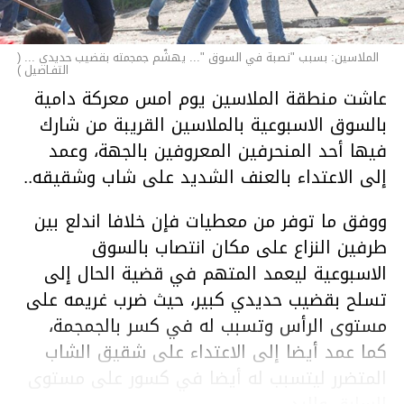
الملاسين: بسبب "نصبة في السوق "... يهشّم جمجمته بقضيب حديدي ... (
التفـاصيل )
عاشت منطقة الملاسين يوم امس معركة دامية
بالسوق الاسبوعية بالملاسين القريبة من شارك
فيها أحد المنحرفين المعروفين بالجهة، وعمد
إلى الاعتداء بالعنف الشديد على شاب وشقيقه..
ووفق ما توفر من معطيات فإن خلافا اندلع بين
طرفين النزاع على مكان انتصاب بالسوق
الاسبوعية ليعمد المتهم في قضية الحال إلى
تسلح بقضيب حديدي كبير، حيث ضرب غريمه على
مستوى الرأس وتسبب له في كسر بالجمجمة،
كما عمد أيضا إلى الاعتداء على شقيق الشاب
المتضرر ليتسبب له أيضا في كسور على مستوى