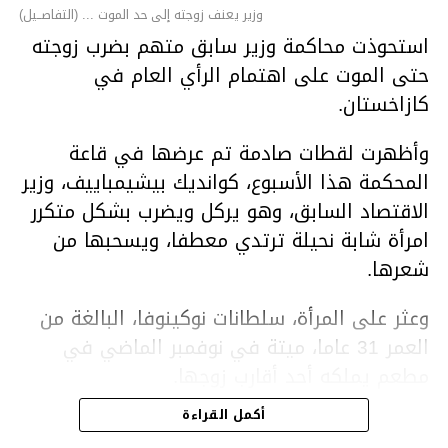
وزير يعنف زوجته إلى حد الموت ... (التفاصــيل)
استحوذت محاكمة وزير سابق متهم بضرب زوجته
حتى الموت على اهتمام الرأي العام في
كازاخستان.
وأظهرت لقطات صادمة تم عرضها في قاعة
المحكمة هذا الأسبوع، كوانديك بيشيمباييف، وزير
الاقتصاد السابق، وهو يركل ويضرب بشكل متكرر
امرأة شابة نحيلة ترتدي معطفا، ويسحبها من
شعرها.
وعثر على المرأة، سلطانات نوكينوفا، البالغة من
العمر 31 عاما، ميتة في نوفمبر الماضي في
مطعم يملكه أحد أقارب زوجها.
أكمل القراءة
ووفقا لتقرير الطبيب الشرعي، توفيت نوكينوفا