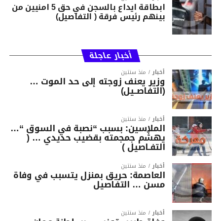
ابطاقة ايداع بالسجن في حق 5 امنيين من
بينهم رئيس فرقة ( التفاصيل)
أخبار عاجلة
أخبار
منذ سنتين
وزير يعنف زوجته إلى حد الموت …
(التفاصــيل)
أخبار
منذ سنتين
الملاسين: بسبب “نصبة في السوق “…
يهشّم جمجمته بقضيب حديدي … (
التفـاصيل )
أخبار
منذ سنتين
العاصمة: حريق بمنزل يتسبب في وفاة
مسن … التفاصيل
أخبار
منذ سنتين