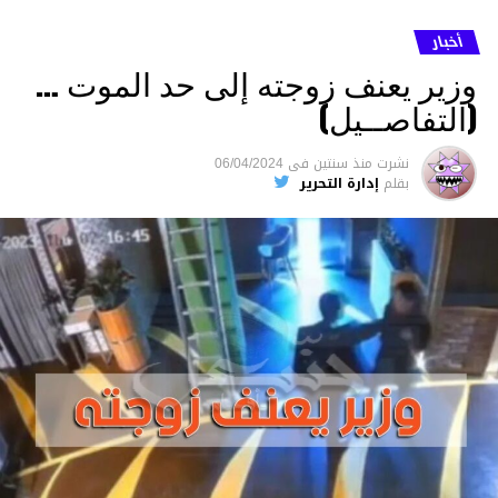
أخبار
وزير يعنف زوجته إلى حد الموت …
(التفاصــيل)
نشرت
منذ سنتين
فى
06/04/2024
بقلم
إدارة التحرير