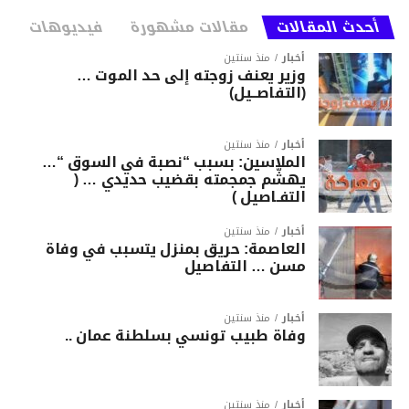
أحدث المقالات
مقالات مشهورة
فيديوهات
أخبار
منذ سنتين
وزير يعنف زوجته إلى حد الموت …
(التفاصــيل)
أخبار
منذ سنتين
الملاسين: بسبب “نصبة في السوق “…
يهشّم جمجمته بقضيب حديدي … (
التفـاصيل )
أخبار
منذ سنتين
العاصمة: حريق بمنزل يتسبب في وفاة
مسن … التفاصيل
أخبار
منذ سنتين
وفاة طبيب تونسي بسلطنة عمان ..
أخبار
منذ سنتين