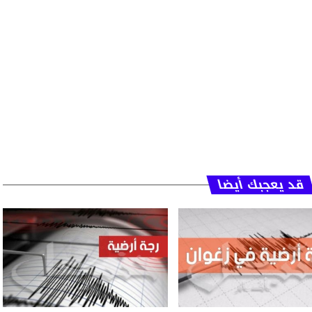
قد يعجبك أيضا