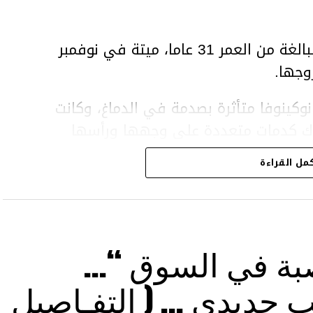
وعثر على المرأة، سلطانات نوكينوفا، البالغة من العمر 31 عاما، ميتة في نوفمبر
وجها.
وكينوفا متأثرة بصدمة في الدماغ، وكانت
اك كدمات متعددة على وجهها ورأسها
مل القراءة
43 عاما) اتهامات بالتعذيب والقتل باستخدام العنف الشديد
بة في السوق “…
 حديدي … ( التفـاصيل