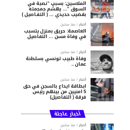
الملاسين: بسبب “نصبة في
السوق “… يهشّم جمجمته
بقضيب حديدي … ( التفـاصيل )
أخبار
منذ سنتين
العاصمة: حريق بمنزل يتسبب
في وفاة مسن … التفاصيل
أخبار
منذ سنتين
وفاة طبيب تونسي بسلطنة
عمان ..
أخبار
منذ سنتين
ابطاقة ايداع بالسجن في حق
5 امنيين من بينهم رئيس
فرقة ( التفاصيل)
أخبار عاجلة
أخبار
منذ سنتين