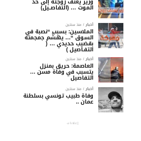
وزير يعنف زوجته إلى حد
الموت … (التفاصــيل)
أخبار
منذ سنتين
الملاسين: بسبب “نصبة في
السوق “… يهشّم جمجمته
بقضيب حديدي … (
التفـاصيل )
أخبار
منذ سنتين
العاصمة: حريق بمنزل
يتسبب في وفاة مسن …
التفاصيل
أخبار
منذ سنتين
وفاة طبيب تونسي بسلطنة
عمان ..
إعلانات