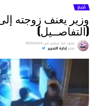
أخبار
وزير يعنف زوجته إل
(التفاصــيل)
نشرت
منذ سنتين
فى
06/04/2024
بقلم
إدارة التحرير