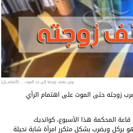
وزير يعنف زوجته إلى حد الموت ... (التفاصــيل)
ب زوجته حتى الموت على اهتمام الرأي
اعة المحكمة هذا الأسبوع، كوانديك
هو يركل ويضرب بشكل متكرر امرأة شابة نحيلة