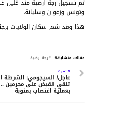
تم تسجيل رجة ارضية منذ قليل ف
وتونس وزغوان وسليانة.
هذا وقد شعر سكان الولايات برج
مقالات متشابهة:
رجة ارضية
لا تفوت
عاجل/ السيجومي: الشرطة ال
تلقي القبض على مجرمين .. 
بعملية اغتصاب بمنوبة