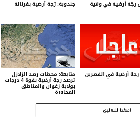
رجّة أرضية في ولاية
جندوبة: رّجة أرضية بفرنانة
رجة أرضية في القصرين
متابعة: محطات رصد الزلازل
ترصد رجة أرضية بقوة 4 درجات
بولاية زغوان والمناطق
المجاورة
اضغط للتعليق