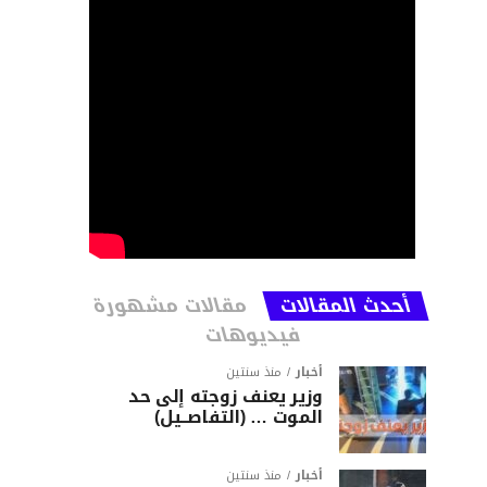
أحدث المقالات
مقالات مشهورة
فيديوهات
أخبار
منذ سنتين
وزير يعنف زوجته إلى حد
الموت … (التفاصــيل)
أخبار
منذ سنتين