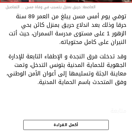
العاصمة: حريق بمنزل يتسبب في وفاة مسن ... التفاصيل
توفي يوم أمس مسن يبلغ من العمر 89 سنة
حرقا وذلك بعد اندلاع حريق بمنزل كائن بحي
الزهور 1 على مستوى مدرسة السمران، حيث أتت
النيران على كامل محتوياته.
وقد تدخلت فرق النجدة و الإطفاء التابعة للإدارة
الجهوية للحماية المدنية بتونس التدخل، وتمت
معاينة الجثة وتسليمها إلى أعوان الأمن الوطني،
وفق المتحدث باسم الحماية المدنية.
متابعة
أكمل القراءة