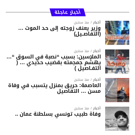
أخبار عاجلة
أخبار
منذ سنتين
وزير يعنف زوجته إلى حد الموت …
(التفاصــيل)
أخبار
منذ سنتين
الملاسين: بسبب “نصبة في السوق “…
يهشّم جمجمته بقضيب حديدي … (
التفـاصيل )
أخبار
منذ سنتين
العاصمة: حريق بمنزل يتسبب في وفاة
مسن … التفاصيل
أخبار
منذ سنتين
وفاة طبيب تونسي بسلطنة عمان ..