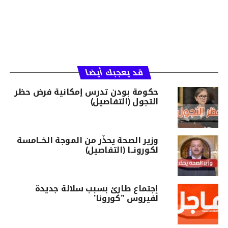
قد يعجبك أيضا
حكومة بودن تدرس إمكانية فرض حظر
التجول (التفاصيل)
وزير الصحة يحذّر من الموجة الخــامسة
لكورونــا (التفاصيل)
إجتماع طارئ بسبب سلالة جديدة
لفيروس ”كورونا’