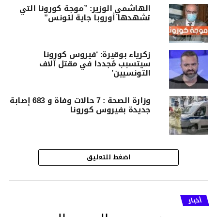
الهاشمي الوزير: ”موجة كورونا التي
تشهدها أوروبا جاية لتونس”
زكرياء بوقيرة: ‘فيروس كورونا
سيتسبب مُجددا في مقتل آلاف
التونسيين’
وزارة الصحة : 7 حالات وفاة و 683 إصابة
جديدة بفيروس كورونا
اضغط للتعليق
أخبار