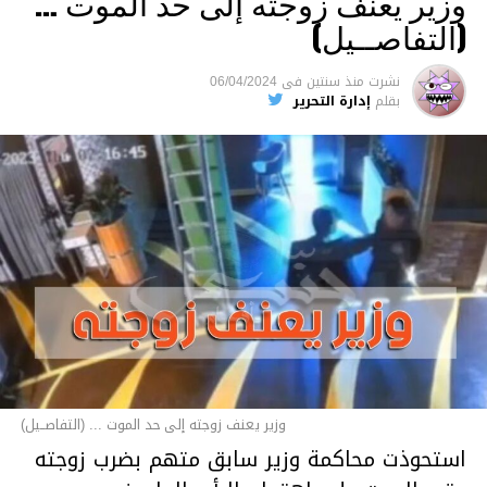
وزير يعنف زوجته إلى حد الموت …
(التفاصــيل)
نشرت
منذ سنتين
فى
06/04/2024
بقلم
إدارة التحرير
وزير يعنف زوجته إلى حد الموت ... (التفاصــيل)
استحوذت محاكمة وزير سابق متهم بضرب زوجته