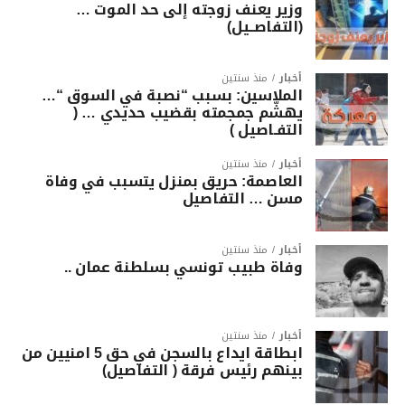
وزير يعنف زوجته إلى حد الموت …
(التفاصــيل)
أخبار
منذ سنتين
الملاسين: بسبب “نصبة في السوق “…
يهشّم جمجمته بقضيب حديدي … (
التفـاصيل )
أخبار
منذ سنتين
العاصمة: حريق بمنزل يتسبب في وفاة
مسن … التفاصيل
أخبار
منذ سنتين
وفاة طبيب تونسي بسلطنة عمان ..
أخبار
منذ سنتين
ابطاقة ايداع بالسجن في حق 5 امنيين من
بينهم رئيس فرقة ( التفاصيل)