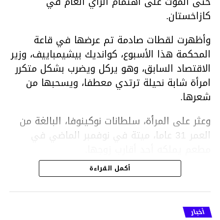
حتى الموت على اهتمام الرأي العام في
كازاخستان.
وأظهرت لقطات صادمة تم عرضها في قاعة
المحكمة هذا الأسبوع، كوانديك بيشيمباييف، وزير
الاقتصاد السابق، وهو يركل ويضرب بشكل متكرر
امرأة شابة نحيلة ترتدي معطفا، ويسحبها من
شعرها.
وعثر على المرأة، سلطانات نوكينوفا، البالغة من
العمر 31 عاما، ميتة في نوفمبر الماضي في
مطعم يملكه أحد أقارب زوجها.
أكمل القراءة
ووفقا لتقرير الطبيب الشرعي، توفيت نوكينوفا
متأثرة بصدمة في الدماغ، وكانت إحدى عظام
أنفها مكسورة وكانت هناك كدمات متعددة على
أخبار
وجهها ورأسها وذراعيها ويديها.