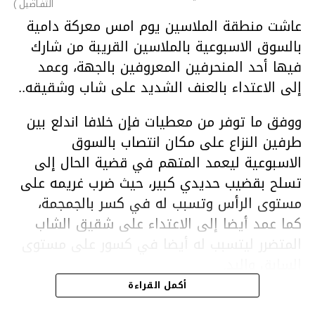
التفـاصيل )
عاشت منطقة الملاسين يوم امس معركة دامية
بالسوق الاسبوعية بالملاسين القريبة من شارك
فيها أحد المنحرفين المعروفين بالجهة، وعمد
إلى الاعتداء بالعنف الشديد على شاب وشقيقه..
ووفق ما توفر من معطيات فإن خلافا اندلع بين
طرفين النزاع على مكان انتصاب بالسوق
الاسبوعية ليعمد المتهم في قضية الحال إلى
تسلح بقضيب حديدي كبير، حيث ضرب غريمه على
مستوى الرأس وتسبب له في كسر بالجمجمة،
كما عمد أيضا إلى الاعتداء على شقيق الشاب
المتضرر ليتسبب له أيضا في كسور على مستوى
السابق واليد.
هذا وقد تمكن أعوان مركز الأمن الوطني بحي
أكمل القراءة
هلال في توقيت قياسي من محاصرة المشتبه به