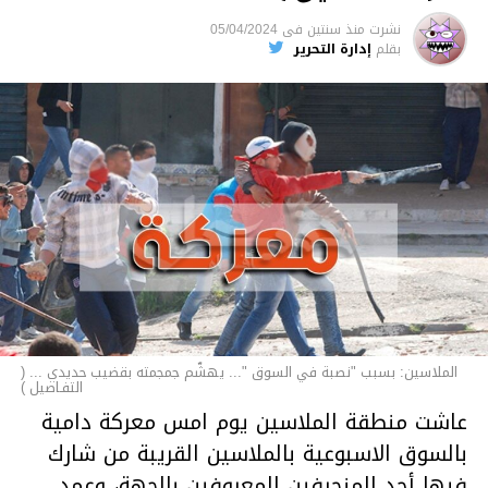
السجن لمدة تصل إلى 20 عاما.
نشرت
منذ سنتين
فى
05/04/2024
الأخبار
بقلم
إدارة التحرير
الملاسين: بسبب "نصبة في السوق "... يهشّم جمجمته بقضيب حديدي ... (
التفـاصيل )
عاشت منطقة الملاسين يوم امس معركة دامية
بالسوق الاسبوعية بالملاسين القريبة من شارك
فيها أحد المنحرفين المعروفين بالجهة، وعمد