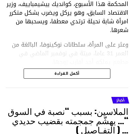
المحكمة هذا الأسبوع، كوانديك بيشيمباييف، وزير
الاقتصاد السابق، وهو يركل ويضرب بشكل متكرر
امرأة شابة نحيلة ترتدي معطفا، ويسحبها من
شعرها.
وعثر على المرأة، سلطانات نوكينوفا، البالغة من
العمر 31 عاما، ميتة في نوفمبر الماضي في
مطعم يملكه أحد أقارب زوجها.
أكمل القراءة
ووفقا لتقرير الطبيب الشرعي، توفيت نوكينوفا
متأثرة بصدمة في الدماغ، وكانت إحدى عظام
أنفها مكسورة وكانت هناك كدمات متعددة على
أخبار
وجهها ورأسها وذراعيها ويديها.
الملاسين: بسبب “نصبة في السوق
ويواجه بيشيمباييف (43 عاما) اتهامات بالتعذيب
“… يهشّم جمجمته بقضيب حديدي
والقتل باستخدام العنف الشديد ويواجه عقوبة
… ( التفـاصيل )