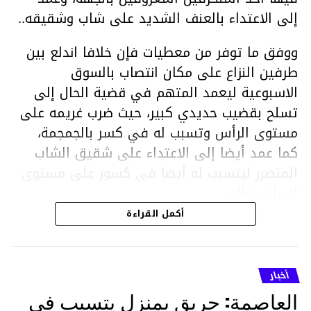
إلى الاعتداء بالعنف الشديد على شاب وشقيقه..
ووفق ما توفر من معطيات فإن خلافا اندلع بين
طرفين النزاع على مكان انتصاب بالسوق
الاسبوعية ليعمد المتهم في قضية الحال إلى
تسلح بقضيب حديدي كبير، حيث ضرب غريمه على
مستوى الرأس وتسبب له في كسر بالجمجمة،
كما عمد أيضا إلى الاعتداء على شقيق الشاب
المتضرر ليتسبب له أيضا في كسور على مستوى
السابق واليد.
هذا وقد تمكن أعوان مركز الأمن الوطني بحي
أكمل القراءة
هلال في توقيت قياسي من محاصرة المشتبه به
والقبض عليه وإحالته على التحقيق في خصوص
ما نُسبه إليه.
أخبار
العاصمة: حريق بمنزل يتسبب في