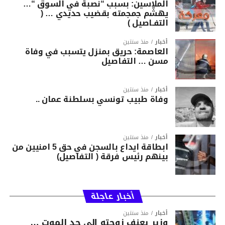
الملاسين: بسبب “نصبة في السوق “…
يهشّم جمجمته بقضيب حديدي … (
التفـاصيل )
أخبار
منذ سنتين
العاصمة: حريق بمنزل يتسبب في وفاة
مسن … التفاصيل
أخبار
منذ سنتين
وفاة طبيب تونسي بسلطنة عمان ..
أخبار
منذ سنتين
ابطاقة ايداع بالسجن في حق 5 امنيين من
بينهم رئيس فرقة ( التفاصيل)
أخبار عاجلة
أخبار
منذ سنتين
وزير يعنف زوجته إلى حد الموت …