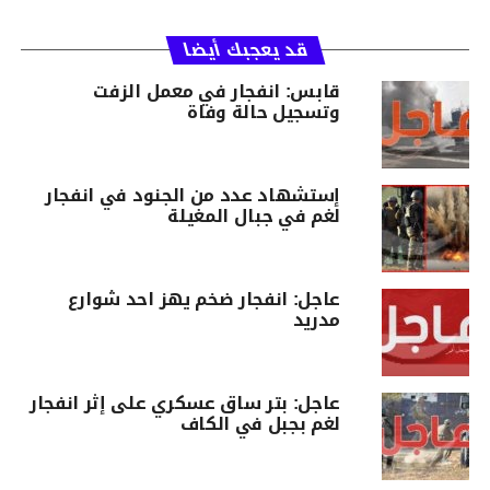
قد يعجبك أيضا
قابس: انفجار في معمل الزفت
وتسجيل حالة وفاة
إستشهاد عدد من الجنود في انفجار
لغم في جبال المغيلة
عاجل: انفجار ضخم يهز احد شوارع
مدريد
عاجل: بتر ساق عسكري على إثر انفجار
لغم بجبل في الكاف