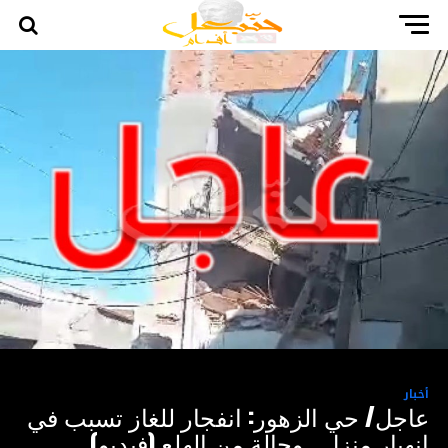
أخبار
عاجل/ حي الزهور: انفجار للغاز تسبب في
انهيار منزل.. وحالة من الهلع (فيديو)