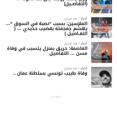
(التفاصــيل)
أخبار
منذ سنتين
الملاسين: بسبب “نصبة في السوق “…
يهشّم جمجمته بقضيب حديدي … (
التفـاصيل )
أخبار
منذ سنتين
العاصمة: حريق بمنزل يتسبب في وفاة
مسن … التفاصيل
أخبار
منذ سنتين
وفاة طبيب تونسي بسلطنة عمان ..
إعلانات