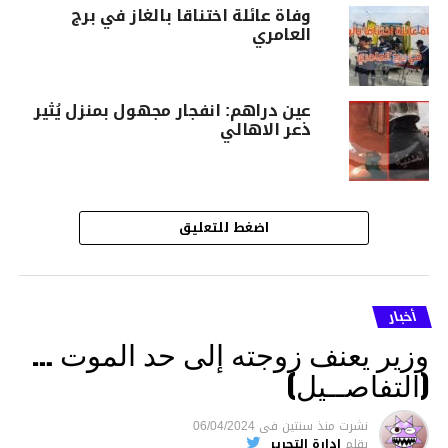
وفاة عائلة اختناقا بالغاز في برج
العامري
عين دراهم: انفجار مجهول بمنزل يُثير
ذعر الاهالي
اضغط للتعليق
أخبار
وزير يعنف زوجته إلى حد الموت …
(التفاصــيل)
نشرت
منذ سنتين
فى
06/04/2024
بقلم
إدارة التحرير