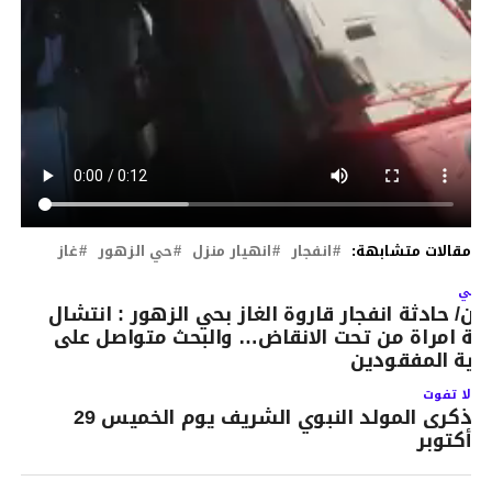
مقالات متشابهة:
انفجار
انهيار منزل
حي الزهور
غاز
لتالي
لان/ حادثة انفجار قاروة الغاز بحي الزهور : انتشال
ثة امراة من تحت الانقاض… والبحث متواصل على
قية المفقودين
لا تفوت
ذكرى المولد النبوي الشريف يوم الخميس 29
أكتوبر