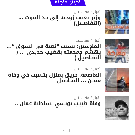
أخبار عاجلة
أخبار
منذ سنتين
وزير يعنف زوجته إلى حد الموت …
(التفاصــيل)
أخبار
منذ سنتين
الملاسين: بسبب “نصبة في السوق “…
يهشّم جمجمته بقضيب حديدي … (
التفـاصيل )
أخبار
منذ سنتين
العاصمة: حريق بمنزل يتسبب في وفاة
مسن … التفاصيل
أخبار
منذ سنتين
وفاة طبيب تونسي بسلطنة عمان ..
إعلانات