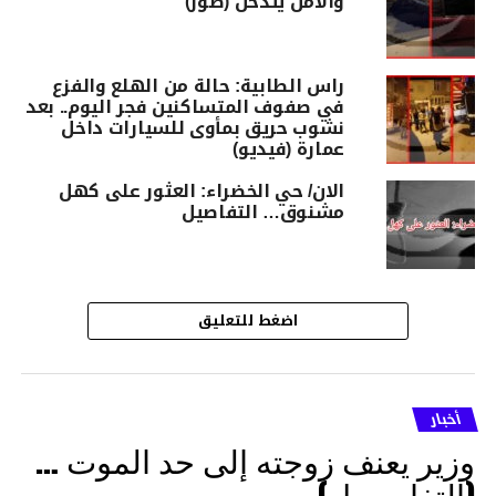
والامن يتدخل (صور)
راس الطابية: حالة من الهلع والفزع
في صفوف المتساكنين فجر اليوم.. بعد
نشوب حريق بمأوى للسيارات داخل
عمارة (فيديو)
الان/ حي الخضراء: العثور على كهل
مشنوق… التفاصيل
اضغط للتعليق
أخبار
وزير يعنف زوجته إلى حد الموت …
(التفاصــيل)