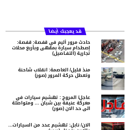
قد يعجبك أيضا
حادث مرور أليم في قفصة: قفصة:
إصطدام سيارة بمقهى وبأربع محلات
تجارية (التفـاصيل)
منذ قليل/ العاصمة: انقلاب شاحنة
وتعطل حركة المرور (صور)
عاجل/ المروج : تهشيم سيارات في
معركة عنيفة بين شبان … ومتواصلة
الى حد الان (صور)
الان/ نابل: تهشيم عدد من السيارات…