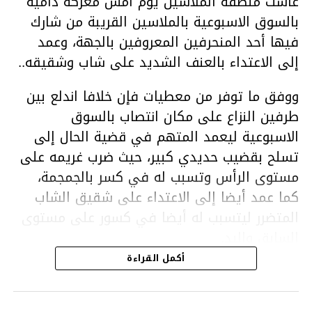
عاشت منطقة الملاسين يوم امس معركة دامية
بالسوق الاسبوعية بالملاسين القريبة من شارك
فيها أحد المنحرفين المعروفين بالجهة، وعمد
إلى الاعتداء بالعنف الشديد على شاب وشقيقه..
ووفق ما توفر من معطيات فإن خلافا اندلع بين
طرفين النزاع على مكان انتصاب بالسوق
الاسبوعية ليعمد المتهم في قضية الحال إلى
تسلح بقضيب حديدي كبير، حيث ضرب غريمه على
مستوى الرأس وتسبب له في كسر بالجمجمة،
كما عمد أيضا إلى الاعتداء على شقيق الشاب
المتضرر ليتسبب له أيضا في كسور على مستوى
السابق واليد.
هذا وقد تمكن أعوان مركز الأمن الوطني بحي
أكمل القراءة
هلال في توقيت قياسي من محاصرة المشتبه به
والقبض عليه وإحالته على التحقيق في خصوص