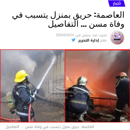
ما نُسبه إليه.
أخبار
العاصمة: حريق بمنزل يتسبب في
وفاة مسن … التفاصيل
متابعة
نشرت
منذ سنتين
فى
05/04/2024
بقلم
إدارة التحرير
قسم الاخبار
العاصمة: حريق بمنزل يتسبب في وفاة مسن ... التفاصيل