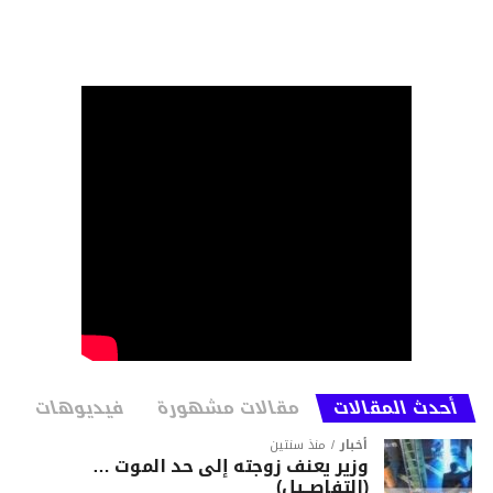
أحدث المقالات
مقالات مشهورة
فيديوهات
أخبار
منذ سنتين
وزير يعنف زوجته إلى حد الموت …
(التفاصــيل)