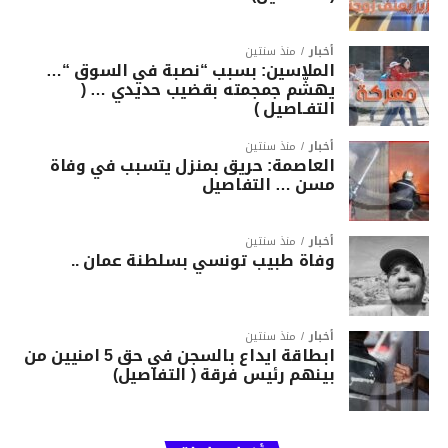
أخبار
منذ سنتين
الملاسين: بسبب “نصبة في السوق “…
يهشّم جمجمته بقضيب حديدي … (
التفـاصيل )
أخبار
منذ سنتين
العاصمة: حريق بمنزل يتسبب في وفاة
مسن … التفاصيل
أخبار
منذ سنتين
وفاة طبيب تونسي بسلطنة عمان ..
أخبار
منذ سنتين
ابطاقة ايداع بالسجن في حق 5 امنيين من
بينهم رئيس فرقة ( التفاصيل)