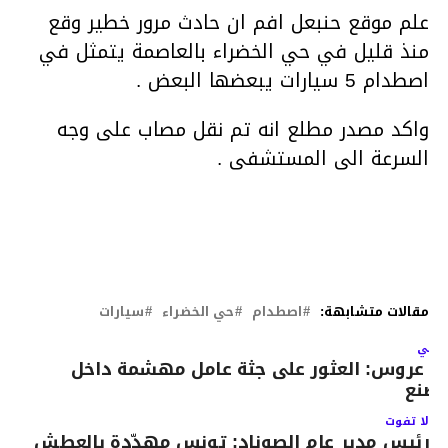
علم موقع حنبعل افم ان حادث مرور خطير وقع
منذ قليل في حي الخضراء بالعاصمة يتمثل في
اصطدام 5 سيارات يبعضها البعض .
واكد مصدر مطلع انه تم نقل مصاب على وجه
السرعة الى المستشفى .
مقالات متشابهة:
اصطدام
حي الخضراء
سيارات
لتالي
ن عروس: العثور على جثة عامل مهشمة داخل
صنع
لا تفوت
رئيس مدير عام الصوناد: تونس مهدّدة بالعطش