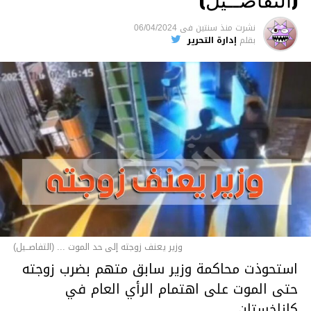
نشرت
منذ سنتين
فى
06/04/2024
بقلم
إدارة التحرير
وزير يعنف زوجته إلى حد الموت ... (التفاصــيل)
استحوذت محاكمة وزير سابق متهم بضرب زوجته
حتى الموت على اهتمام الرأي العام في
كازاخستان.