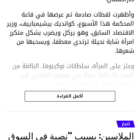
وأظهرت لقطات صادمة تم عرضها في قاعة
المحكمة هذا الأسبوع، كوانديك بيشيمباييف، وزير
الاقتصاد السابق، وهو يركل ويضرب بشكل متكرر
امرأة شابة نحيلة ترتدي معطفا، ويسحبها من
شعرها.
وعثر على المرأة، سلطانات نوكينوفا، البالغة من
العمر 31 عاما، ميتة في نوفمبر الماضي في
مطعم يملكه أحد أقارب زوجها.
أكمل القراءة
ووفقا لتقرير الطبيب الشرعي، توفيت نوكينوفا
متأثرة بصدمة في الدماغ، وكانت إحدى عظام
أنفها مكسورة وكانت هناك كدمات متعددة على
أخبار
وجهها ورأسها وذراعيها ويديها.
الملاسين: بسبب “نصبة في السوق