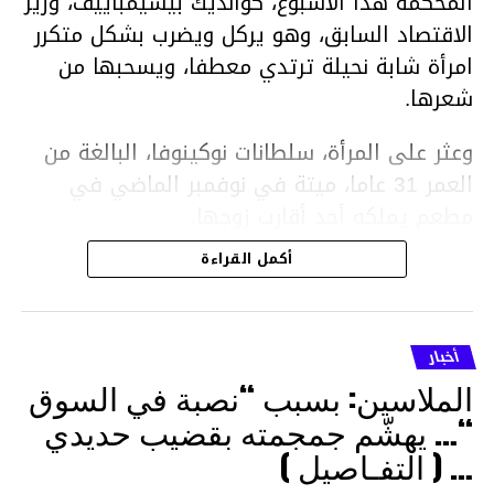
المحكمة هذا الأسبوع، كوانديك بيشيمباييف، وزير
الاقتصاد السابق، وهو يركل ويضرب بشكل متكرر
امرأة شابة نحيلة ترتدي معطفا، ويسحبها من
شعرها.
وعثر على المرأة، سلطانات نوكينوفا، البالغة من
العمر 31 عاما، ميتة في نوفمبر الماضي في
مطعم يملكه أحد أقارب زوجها.
أكمل القراءة
ووفقا لتقرير الطبيب الشرعي، توفيت نوكينوفا
متأثرة بصدمة في الدماغ، وكانت إحدى عظام
أنفها مكسورة وكانت هناك كدمات متعددة على
أخبار
وجهها ورأسها وذراعيها ويديها.
الملاسين: بسبب “نصبة في السوق
ويواجه بيشيمباييف (43 عاما) اتهامات بالتعذيب
“… يهشّم جمجمته بقضيب حديدي
والقتل باستخدام العنف الشديد ويواجه عقوبة
… ( التفـاصيل )
السجن لمدة تصل إلى 20 عاما.