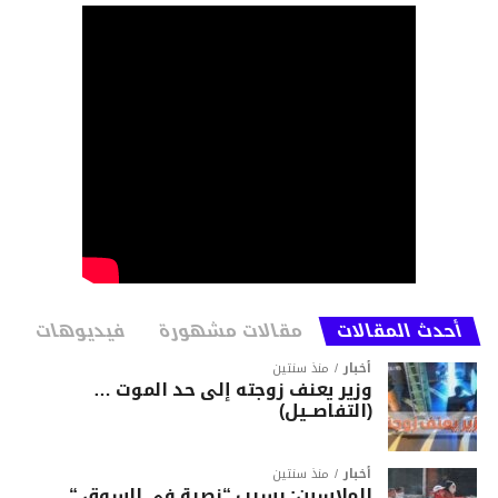
أحدث المقالات
مقالات مشهورة
فيديوهات
أخبار
منذ سنتين
وزير يعنف زوجته إلى حد الموت …
(التفاصــيل)
أخبار
منذ سنتين
الملاسين: بسبب “نصبة في السوق “…