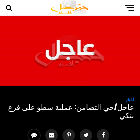
أخبار
عاجل/حي التضامن: عملية سطو على فرع
بنكي