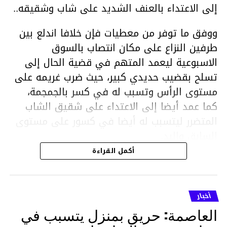
إلى الاعتداء بالعنف الشديد على شاب وشقيقه..
ووفق ما توفر من معطيات فإن خلافا اندلع بين
طرفين النزاع على مكان انتصاب بالسوق
الاسبوعية ليعمد المتهم في قضية الحال إلى
تسلح بقضيب حديدي كبير، حيث ضرب غريمه على
مستوى الرأس وتسبب له في كسر بالجمجمة،
كما عمد أيضا إلى الاعتداء على شقيق الشاب
المتضرر ليتسبب له أيضا في كسور على مستوى
السابق واليد.
هذا وقد تمكن أعوان مركز الأمن الوطني بحي
أكمل القراءة
هلال في توقيت قياسي من محاصرة المشتبه به
والقبض عليه وإحالته على التحقيق في خصوص
ما نُسبه إليه.
أخبار
العاصمة: حريق بمنزل يتسبب في