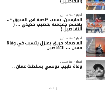
(التفاصــيل)
أخبار
منذ سنتين
الملاسين: بسبب “نصبة في السوق “…
يهشّم جمجمته بقضيب حديدي … (
التفـاصيل )
أخبار
منذ سنتين
العاصمة: حريق بمنزل يتسبب في وفاة
مسن … التفاصيل
أخبار
منذ سنتين
وفاة طبيب تونسي بسلطنة عمان ..
إعلانات