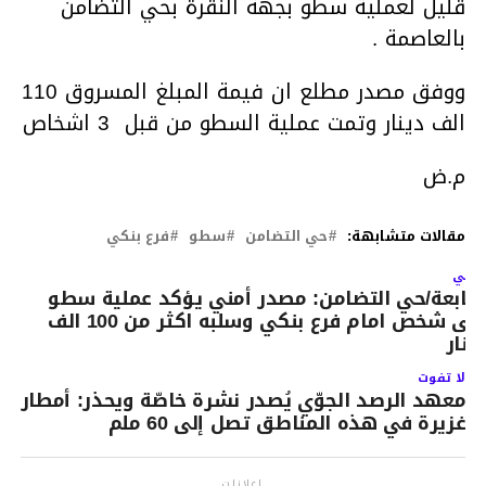
قليل لعملية سطو بجهة النقرة بحي التضامن
بالعاصمة .
ووفق مصدر مطلع ان فيمة المبلغ المسروق 110
الف دينار وتمت عملية السطو من قبل 3 اشخاص
م.ض
مقالات متشابهة:
حي التضامن
سطو
فرع بنكي
لتالي
تابعة/حي التضامن: مصدر أمني يؤكد عملية سطو
على شخص امام فرع بنكي وسلبه اكثر من 100 الف
ينار
لا تفوت
معهد الرصد الجوّي يُصدر نشرة خاصّة ويحذر: أمطار
غزيرة في هذه المناطق تصل إلى 60 ملم
إعلانات