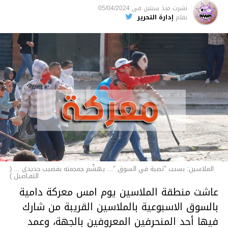
نشرت
منذ سنتين
فى
05/04/2024
الأخبار
بقلم
إدارة التحرير
الملاسين: بسبب "نصبة في السوق "... يهشّم جمجمته بقضيب حديدي ... (
التفـاصيل )
عاشت منطقة الملاسين يوم امس معركة دامية
بالسوق الاسبوعية بالملاسين القريبة من شارك
فيها أحد المنحرفين المعروفين بالجهة، وعمد