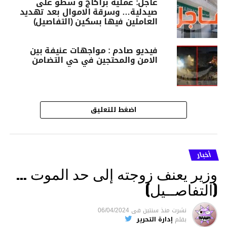
عاجل: عملية براكاج و سطو على
صيدلية… وسرقة الاموال بعد تهديد
العاملين فيها بسكين (التفاصيل)
فيديو صادم : مواجهات عنيفة بين
الامن والمحتجين في حي التضامن
اضغط للتعليق
أخبار
وزير يعنف زوجته إلى حد الموت …
(التفاصــيل)
نشرت
منذ سنتين
فى
06/04/2024
بقلم
إدارة التحرير