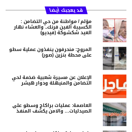
قد يعجبك أيضا
مؤلم / مواطنة من حي التضامن :
الكسيبة ألفين فرنك.. والعشاء نهار
العيد شكشوكة (فيديو)
المروج: منحرفون ينفذون عملية سطو
على محطة بنزين (صور)
الإعلان عن مسيرة شعبية ضخمة لحي
التضامن والمنيهلة ودوار هيشر
العاصمة: عمليات براكاج وسطو على
الصيدليات… والامن يكشف المنفذ