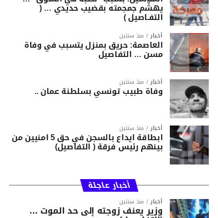
يهشّم جمجمته بقضيب حديدي … (
التفـاصيل )
أخبار
منذ سنتين
العاصمة: حريق بمنزل يتسبب في وفاة
مسن … التفاصيل
أخبار
منذ سنتين
وفاة طبيب تونسي بسلطنة عمان ..
أخبار
منذ سنتين
ابطاقة ايداع بالسجن في حق 5 امنيين من
بينهم رئيس فرقة ( التفاصيل)
أخبار عاجلة
أخبار
منذ سنتين
وزير يعنف زوجته إلى حد الموت …