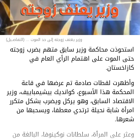
وزير يعنف زوجته إلى حد الموت ... (التفاصــيل)
استحوذت محاكمة وزير سابق متهم بضرب زوجته
حتى الموت على اهتمام الرأي العام في
كازاخستان.
وأظهرت لقطات صادمة تم عرضها في قاعة
المحكمة هذا الأسبوع، كوانديك بيشيمباييف، وزير
الاقتصاد السابق، وهو يركل ويضرب بشكل متكرر
امرأة شابة نحيلة ترتدي معطفا، ويسحبها من
شعرها.
وعثر على المرأة، سلطانات نوكينوفا، البالغة من