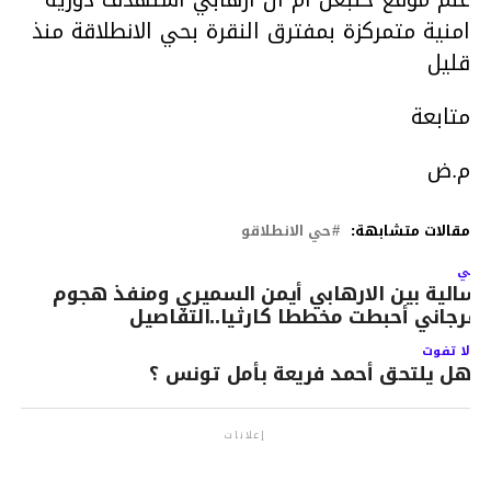
امنية متمركزة بمفترق النقرة بحي الانطلاقة منذ
قليل
متابعة
م.ض
مقالات متشابهة:
حي الانطلاقو
لتالي
رسالية بين الارهابي أيمن السميري ومنفذ هجوم
لقرجاني أحبطت مخططا كارثيا..التفاصيل
لا تفوت
هل يلتحق أحمد فريعة بأمل تونس ؟
إعلانات