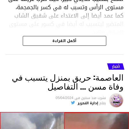
مستوى الرأس وتسبب له في كسر بالجمجمة،
كما عمد أيضا إلى الاعتداء على شقيق الشاب
المتضرر ليتسبب له أيضا في كسور على مستوى
السابق واليد.
هذا وقد تمكن أعوان مركز الأمن الوطني بحي
أكمل القراءة
هلال في توقيت قياسي من محاصرة المشتبه به
والقبض عليه وإحالته على التحقيق في خصوص
ما نُسبه إليه.
أخبار
العاصمة: حريق بمنزل يتسبب في
وفاة مسن … التفاصيل
متابعة
نشرت
منذ سنتين
فى
05/04/2024
بقلم
إدارة التحرير
قسم الاخبار