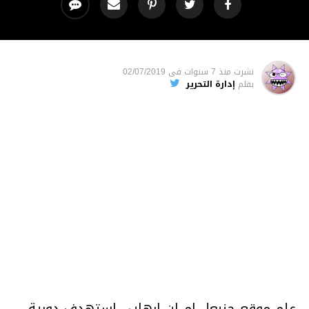
نشرت
منذ 7 سنوات
فى
02/07/2019
بقلم
إدارة التحرير
علم موقع حنبعل ام ان ارهابي استهدف دورية