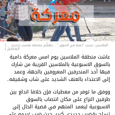
الملاسين: بسبب "نصبة في السوق "... يهشّم جمجمته بقضيب حديدي ... (
التفـاصيل )
عاشت منطقة الملاسين يوم امس معركة دامية
بالسوق الاسبوعية بالملاسين القريبة من شارك
فيها أحد المنحرفين المعروفين بالجهة، وعمد
إلى الاعتداء بالعنف الشديد على شاب وشقيقه..
ووفق ما توفر من معطيات فإن خلافا اندلع بين
طرفين النزاع على مكان انتصاب بالسوق
الاسبوعية ليعمد المتهم في قضية الحال إلى
تسلح بقضيب حديدي كبير، حيث ضرب غريمه على