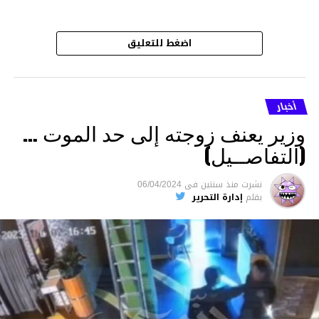
اضغط للتعليق
أخبار
وزير يعنف زوجته إلى حد الموت …
(التفاصــيل)
نشرت
منذ سنتين
فى
06/04/2024
بقلم
إدارة التحرير