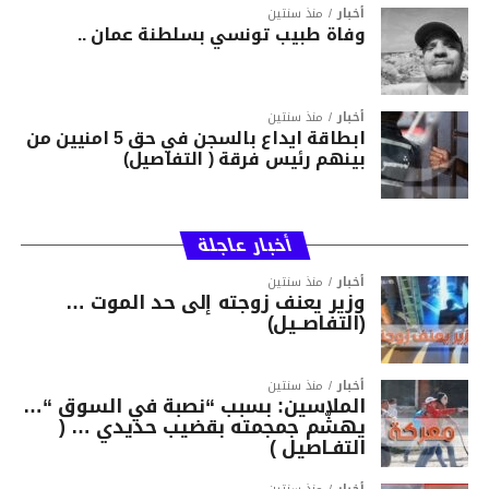
أخبار
منذ سنتين
وفاة طبيب تونسي بسلطنة عمان ..
أخبار
منذ سنتين
ابطاقة ايداع بالسجن في حق 5 امنيين من
بينهم رئيس فرقة ( التفاصيل)
أخبار عاجلة
أخبار
منذ سنتين
وزير يعنف زوجته إلى حد الموت …
(التفاصــيل)
أخبار
منذ سنتين
الملاسين: بسبب “نصبة في السوق “…
يهشّم جمجمته بقضيب حديدي … (
التفـاصيل )