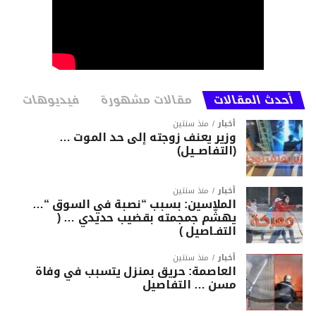
أحدث المقالات
مقالات مشهورة
فيديوهات
أخبار
منذ سنتين
وزير يعنف زوجته إلى حد الموت …
(التفاصــيل)
أخبار
منذ سنتين
الملاسين: بسبب “نصبة في السوق “…
يهشّم جمجمته بقضيب حديدي … (
التفـاصيل )
أخبار
منذ سنتين
العاصمة: حريق بمنزل يتسبب في وفاة
مسن … التفاصيل