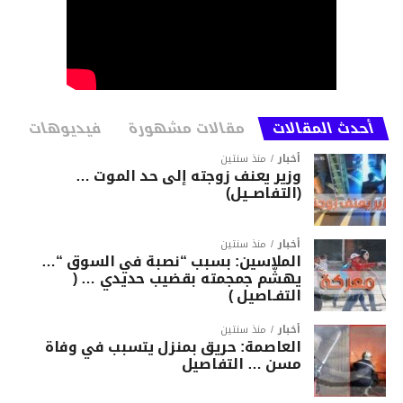
أحدث المقالات
مقالات مشهورة
فيديوهات
أخبار
منذ سنتين
وزير يعنف زوجته إلى حد الموت …
(التفاصــيل)
أخبار
منذ سنتين
الملاسين: بسبب “نصبة في السوق “…
يهشّم جمجمته بقضيب حديدي … (
التفـاصيل )
أخبار
منذ سنتين
العاصمة: حريق بمنزل يتسبب في وفاة
مسن … التفاصيل