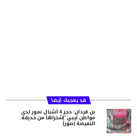
قد يعجبك أيضا
بن قردان: حجز 4 أشبال نمور لدى
مواطن ليبي ‘إشتراها من حديقة
النفيضة (صور)