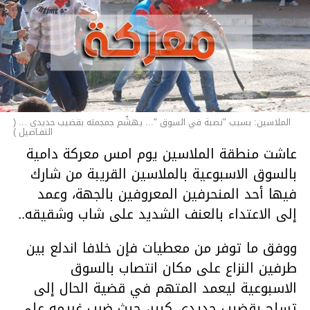
الملاسين: بسبب "نصبة في السوق "... يهشّم جمجمته بقضيب حديدي ... (
التفـاصيل )
عاشت منطقة الملاسين يوم امس معركة دامية
بالسوق الاسبوعية بالملاسين القريبة من شارك
فيها أحد المنحرفين المعروفين بالجهة، وعمد
إلى الاعتداء بالعنف الشديد على شاب وشقيقه..
ووفق ما توفر من معطيات فإن خلافا اندلع بين
طرفين النزاع على مكان انتصاب بالسوق
الاسبوعية ليعمد المتهم في قضية الحال إلى
تسلح بقضيب حديدي كبير، حيث ضرب غريمه على