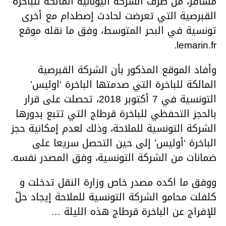
مسافر، من طرف الشركة اليونانية المالكة للباخرة
القبرصية التي تعرضت لحادث إصطدام مع أخرى
تونسية في البحر المتوسط، وفق ما نقله موقع
lemarin.fr.
وأفاد الموقع المذكور بأن الشركة القبرصية
المالكة للباخرة التي صدمتها الباخرة ‘اوليس’
التونسية في 7 أكتوبر 2018، تحصلت على قرار
بالحجز التحفظي للباخرة قرطاج التي تتبع بدورها
الشركة التونسية للملاحة، وذلك لعدم إمكانية حجز
الباخرة ‘أوليس’ إلى حين التحصل سريعا على
ضمانات من الشركة التونسية، وفق المصدر نفسه.
ووفق ما اكده مصدر خاص وزارة النقل تدخلت و
كلفلت محامو الشركة التونسية للملاحة إيجاد حلّ
للإفراج عن الباخرة قرطاج هذه الليلة …