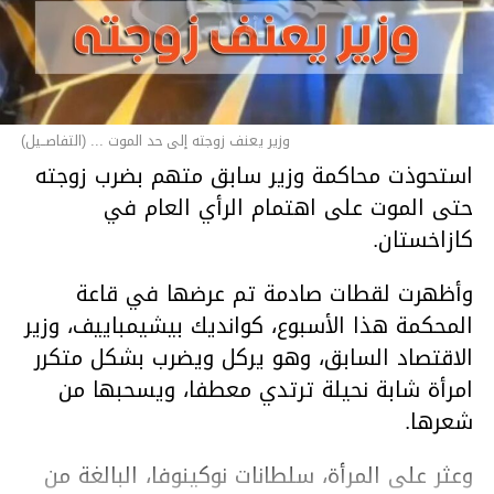
وزير يعنف زوجته إلى حد الموت ... (التفاصــيل)
استحوذت محاكمة وزير سابق متهم بضرب زوجته
حتى الموت على اهتمام الرأي العام في
كازاخستان.
وأظهرت لقطات صادمة تم عرضها في قاعة
المحكمة هذا الأسبوع، كوانديك بيشيمباييف، وزير
الاقتصاد السابق، وهو يركل ويضرب بشكل متكرر
امرأة شابة نحيلة ترتدي معطفا، ويسحبها من
شعرها.
وعثر على المرأة، سلطانات نوكينوفا، البالغة من