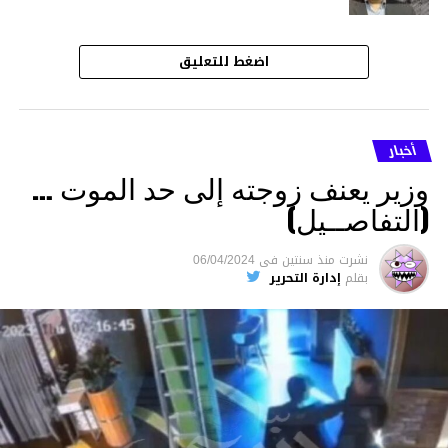
اضغط للتعليق
أخبار
وزير يعنف زوجته إلى حد الموت …
(التفاصــيل)
نشرت
منذ سنتين
فى
06/04/2024
بقلم
إدارة التحرير