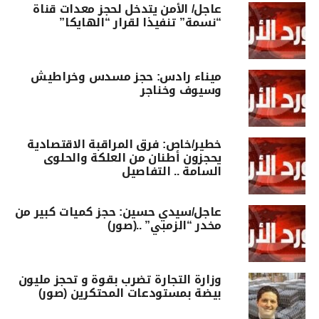
عاجل/ الأمن يتدخل لحجز معدات قناة
“نسمة” تنفيذا لقرار “الهايكا”
ميناء رادس: حجز مسدس وخراطيش
وسيوف وخناجر
خطير/خاص: فرق المراقبة الاقتصادية
يحجزون أطنان من العلكة والحلوى
السامة .. التفاصيل
عاجل/سيدي حسين: حجز كميات كبير من
مخدر “الزمبي” ..(صور)
وزارة التجارة تضرب بقوة و تحجز مليون
بيضة بمستودعات المحتكرين (صور)