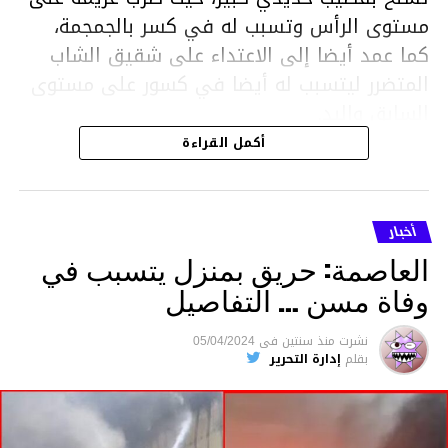
مستوى الرأس وتسبب له في كسر بالجمجمة،
كما عمد أيضا إلى الاعتداء على شقيق الشاب
المتضرر ليتسبب له أيضا في كسور على مستوى
السابق واليد.
هذا وقد تمكن أعوان مركز الأمن الوطني بحي
أكمل القراءة
هلال في توقيت قياسي من محاصرة المشتبه به
والقبض عليه وإحالته على التحقيق في خصوص
ما نُسبه إليه.
أخبار
العاصمة: حريق بمنزل يتسبب في
وفاة مسن … التفاصيل
متابعة
نشرت
منذ سنتين
فى
05/04/2024
بقلم
إدارة التحرير
قسم الاخبار