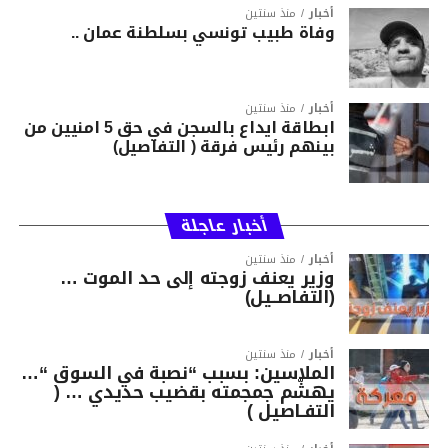
أخبار
منذ سنتين
وفاة طبيب تونسي بسلطنة عمان ..
أخبار
منذ سنتين
ابطاقة ايداع بالسجن في حق 5 امنيين من
بينهم رئيس فرقة ( التفاصيل)
أخبار عاجلة
أخبار
منذ سنتين
وزير يعنف زوجته إلى حد الموت …
(التفاصــيل)
أخبار
منذ سنتين
الملاسين: بسبب “نصبة في السوق “…
يهشّم جمجمته بقضيب حديدي … (
التفـاصيل )