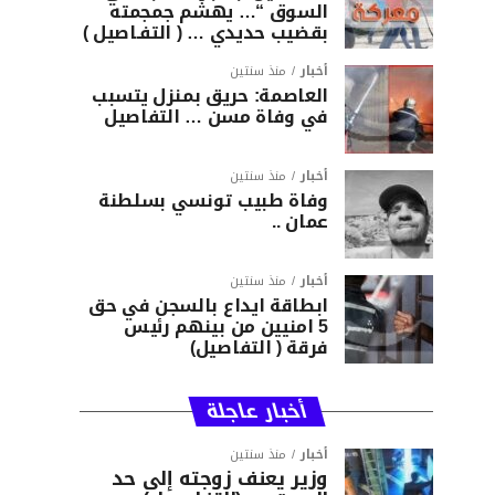
السوق “… يهشّم جمجمته
بقضيب حديدي … ( التفـاصيل )
أخبار
منذ سنتين
العاصمة: حريق بمنزل يتسبب
في وفاة مسن … التفاصيل
أخبار
منذ سنتين
وفاة طبيب تونسي بسلطنة
عمان ..
أخبار
منذ سنتين
ابطاقة ايداع بالسجن في حق
5 امنيين من بينهم رئيس
فرقة ( التفاصيل)
أخبار عاجلة
أخبار
منذ سنتين
وزير يعنف زوجته إلى حد