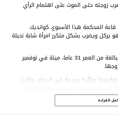
ب زوجته حتى الموت على اهتمام الرأي
اعة المحكمة هذا الأسبوع، كوانديك
هو يركل ويضرب بشكل متكرر امرأة شابة نحيلة
وعثر على المرأة، سلطانات نوكينوفا، البالغة من العمر 31 عاما، ميتة في نوفمبر
وجها.
وكينوفا متأثرة بصدمة في الدماغ، وكانت
اك كدمات متعددة على وجهها ورأسها
مل القراءة
43 عاما) اتهامات بالتعذيب والقتل باستخدام العنف الشديد