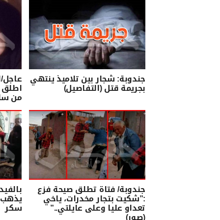
جندوبة: شجار بين تلاميذ ينتهي
عاجل/ا
بجريمة قتل (التفاصيل)
اطلق ع
من سلا
جندوبة/ فتاة تطلق صيحة فزع
بالفيد
:”شكيت بتجار مخدرات، ياخي
يذهب 
تعداو عليا وعلى عايلتي..”
سكر
(صور)