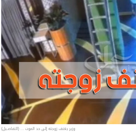
وزير يعنف زوجته إلى حد الموت ... (التفاصــيل)