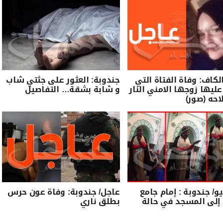
لكاف: وفاة الفتاة التي
جندوبة: العثور على جثتي شاب
ليها زوجها الامني النار
و شابة بشقة… التفاصيل
حه (صور)
يو/ جندوبة : إمام جامع
عاجل/ جندوبة: وفاة عون حرس
إلى المسجد في حالة
بطلق ناري