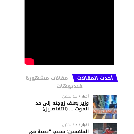
أحدث المقالات
مقالات مشهورة
فيديوهات
أخبار
منذ سنتين
وزير يعنف زوجته إلى حد
الموت … (التفاصــيل)
أخبار
منذ سنتين
الملاسين: بسبب “نصبة في