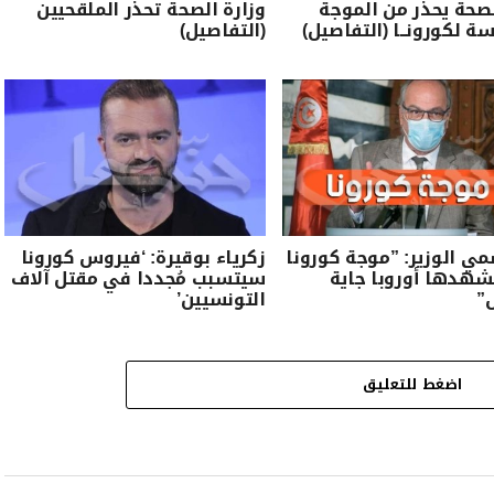
لصحة يحذّر من الموجة
وزارة الصحة تحذر الملقحيين
سة لكورونــا (التفاصيل)
(التفاصيل)
ي الوزير: ”موجة كورونا
زكرياء بوقيرة: ‘فيروس كورونا
شهدها أوروبا جاية
سيتسبب مُجددا في مقتل آلاف
”
التونسيين’
اضغط للتعليق