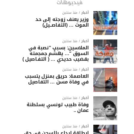
فيديوهات
أخبار
منذ سنتين
وزير يعنف زوجته إلى حد
الموت … (التفاصــيل)
أخبار
منذ سنتين
الملاسين: بسبب “نصبة في
السوق “… يهشّم جمجمته
بقضيب حديدي … ( التفـاصيل )
أخبار
منذ سنتين
العاصمة: حريق بمنزل يتسبب
في وفاة مسن … التفاصيل
أخبار
منذ سنتين
وفاة طبيب تونسي بسلطنة
عمان ..
أخبار
منذ سنتين
ابطاقة ايداع بالسجن في حق