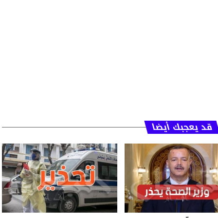
قد يعجبك أيضا