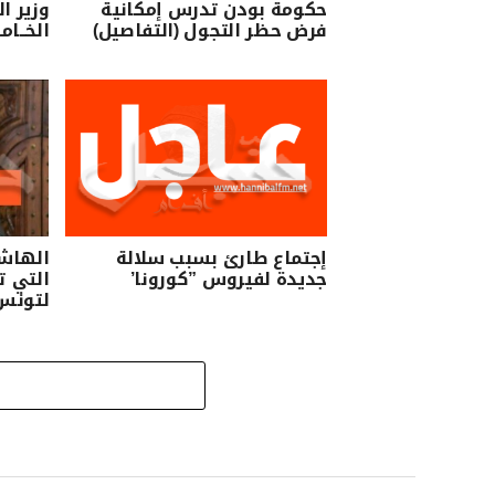
حكومة بودن تدرس إمكانية
وزير ا
فرض حظر التجول (التفاصيل)
الخــام
إجتماع طارئ بسبب سلالة
الهاشم
جديدة لفيروس ”كورونا’
التي ت
لتونس