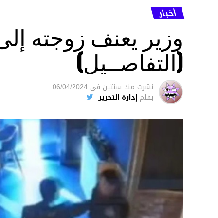
أخبار
وزير يعنف زوجته إل
(التفاصــيل)
نشرت
منذ سنتين
فى
06/04/2024
بقلم
إدارة التحرير