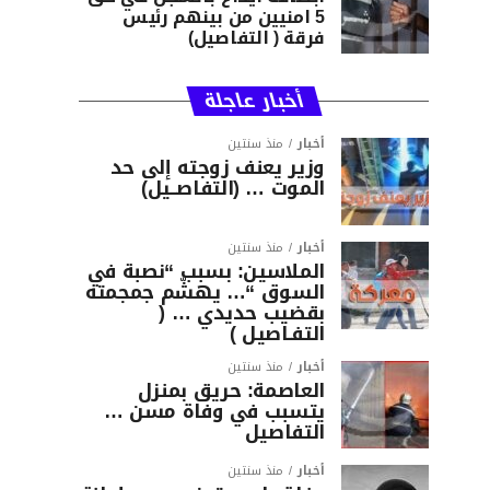
5 امنيين من بينهم رئيس
فرقة ( التفاصيل)
أخبار عاجلة
أخبار
منذ سنتين
وزير يعنف زوجته إلى حد
الموت … (التفاصــيل)
أخبار
منذ سنتين
الملاسين: بسبب “نصبة في
السوق “… يهشّم جمجمته
بقضيب حديدي … (
التفـاصيل )
أخبار
منذ سنتين
العاصمة: حريق بمنزل
يتسبب في وفاة مسن …
التفاصيل
أخبار
منذ سنتين