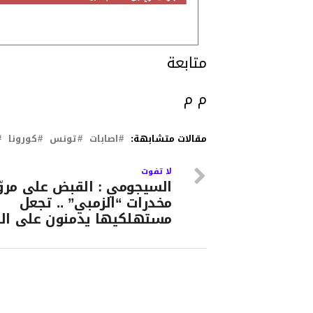
متابعة
م م
مقالات متشابهة:
اصابات
تونس
كورونا
لا تفوت
السيجومي : القبض على مروّ
مخدرات “الزمبي” .. تجعل
مستهلكيها يدمنون على ال