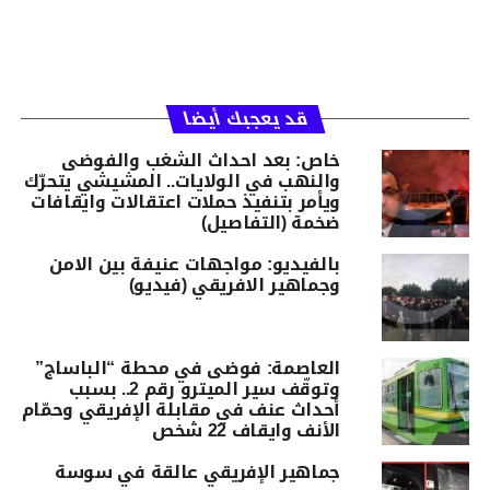
قد يعجبك أيضا
خاص: بعد احداث الشغب والفوضى
والنهب في الولايات.. المشيشي يتحرّك
ويأمر بتنفيذ حملات اعتقالات وايقافات
ضخمة (التفاصيل)
بالفيديو: مواجهات عنيفة بين الامن
وجماهير الافريقي (فيديو)
العاصمة: فوضى في محطة “الباساج”
وتوقّف سير الميترو رقم 2.. بسبب
أحداث عنف في مقابلة الإفريقي وحمّام
الأنف وايقاف 22 شخص
جماهير الإفريقي عالقة في سوسة