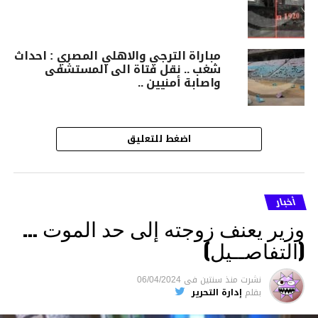
مباراة الترجي والاهلي المصري : احداث
شغب .. نقل فتاة الى المستشفى
واصابة أمنيين ..
اضغط للتعليق
أخبار
وزير يعنف زوجته إلى حد الموت …
(التفاصــيل)
نشرت
منذ سنتين
فى
06/04/2024
بقلم
إدارة التحرير