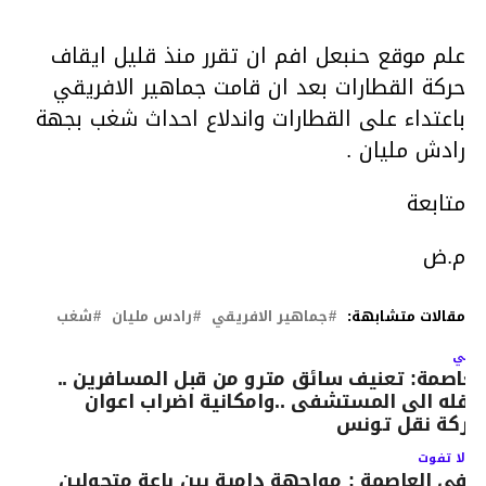
علم موقع حنبعل افم ان تقرر منذ قليل ايقاف
حركة القطارات بعد ان قامت جماهير الافريقي
باعتداء على القطارات واندلاع احداث شغب بجهة
رادش مليان .
متابعة
م.ض
مقالات متشابهة:
جماهير الافريقي
رادس مليان
شغب
لتالي
لعاصمة: تعنيف سائق مترو من قبل المسافرين ..
نقله الى المستشفى ..وامكانية اضراب اعوان
ركة نقل تونس
لا تفوت
في العاصمة : مواجهة دامية بين باعة متجولين