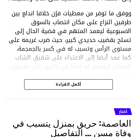
ووفق ما توفر من معطيات فإن خلافا اندلع بين
طرفين النزاع على مكان انتصاب بالسوق
الاسبوعية ليعمد المتهم في قضية الحال إلى
تسلح بقضيب حديدي كبير، حيث ضرب غريمه على
مستوى الرأس وتسبب له في كسر بالجمجمة،
كما عمد أيضا إلى الاعتداء على شقيق الشاب
المتضرر ليتسبب له أيضا في كسور على مستوى
السابق واليد.
هذا وقد تمكن أعوان مركز الأمن الوطني بحي
أكمل القراءة
هلال في توقيت قياسي من محاصرة المشتبه به
والقبض عليه وإحالته على التحقيق في خصوص
ما نُسبه إليه.
أخبار
العاصمة: حريق بمنزل يتسبب في
وفاة مسن … التفاصيل