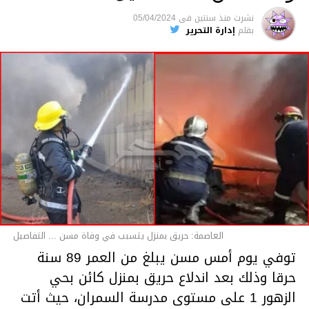
متابعة
نشرت
منذ سنتين
فى
05/04/2024
بقلم
إدارة التحرير
قسم الاخبار
العاصمة: حريق بمنزل يتسبب في وفاة مسن ... التفاصيل
توفي يوم أمس مسن يبلغ من العمر 89 سنة
حرقا وذلك بعد اندلاع حريق بمنزل كائن بحي
الزهور 1 على مستوى مدرسة السمران، حيث أتت