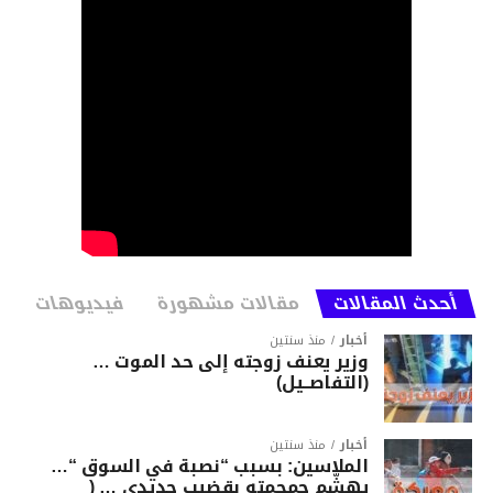
أحدث المقالات
مقالات مشهورة
فيديوهات
أخبار
منذ سنتين
وزير يعنف زوجته إلى حد الموت …
(التفاصــيل)
أخبار
منذ سنتين
الملاسين: بسبب “نصبة في السوق “…
يهشّم جمجمته بقضيب حديدي … (