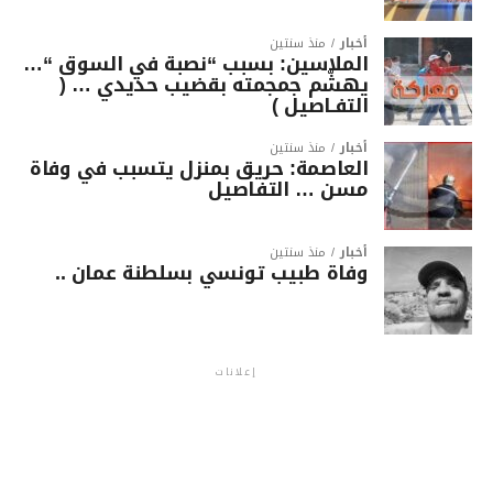
أخبار
منذ سنتين
الملاسين: بسبب “نصبة في السوق “…
يهشّم جمجمته بقضيب حديدي … (
التفـاصيل )
أخبار
منذ سنتين
العاصمة: حريق بمنزل يتسبب في وفاة
مسن … التفاصيل
أخبار
منذ سنتين
وفاة طبيب تونسي بسلطنة عمان ..
إعلانات