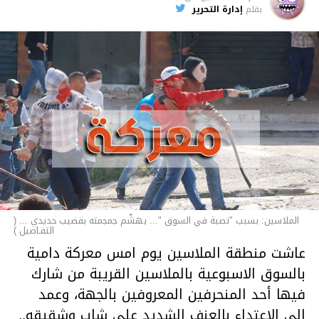
الأخبار
بقلم
إدارة التحرير
الملاسين: بسبب "نصبة في السوق "... يهشّم جمجمته بقضيب حديدي ... (
التفـاصيل )
عاشت منطقة الملاسين يوم امس معركة دامية
بالسوق الاسبوعية بالملاسين القريبة من شارك
فيها أحد المنحرفين المعروفين بالجهة، وعمد
إلى الاعتداء بالعنف الشديد على شاب وشقيقه..