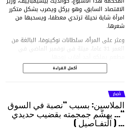
المحكمة هذا الأسبوع، كوانديك بيشيمباييف، وزير
الاقتصاد السابق، وهو يركل ويضرب بشكل متكرر
امرأة شابة نحيلة ترتدي معطفا، ويسحبها من
شعرها.
وعثر على المرأة، سلطانات نوكينوفا، البالغة من
العمر 31 عاما، ميتة في نوفمبر الماضي في
مطعم يملكه أحد أقارب زوجها.
أكمل القراءة
ووفقا لتقرير الطبيب الشرعي، توفيت نوكينوفا
متأثرة بصدمة في الدماغ، وكانت إحدى عظام
أنفها مكسورة وكانت هناك كدمات متعددة على
أخبار
وجهها ورأسها وذراعيها ويديها.
الملاسين: بسبب “نصبة في السوق
ويواجه بيشيمباييف (43 عاما) اتهامات بالتعذيب
“… يهشّم جمجمته بقضيب حديدي
والقتل باستخدام العنف الشديد ويواجه عقوبة
… ( التفـاصيل )
السجن لمدة تصل إلى 20 عاما.