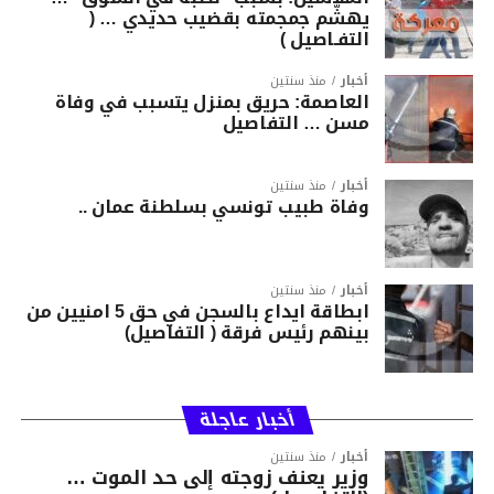
يهشّم جمجمته بقضيب حديدي … (
التفـاصيل )
أخبار
منذ سنتين
العاصمة: حريق بمنزل يتسبب في وفاة
مسن … التفاصيل
أخبار
منذ سنتين
وفاة طبيب تونسي بسلطنة عمان ..
أخبار
منذ سنتين
ابطاقة ايداع بالسجن في حق 5 امنيين من
بينهم رئيس فرقة ( التفاصيل)
أخبار عاجلة
أخبار
منذ سنتين
وزير يعنف زوجته إلى حد الموت …