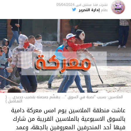
نشرت
منذ سنتين
فى
05/04/2024
الأخبار
بقلم
إدارة التحرير
الملاسين: بسبب "نصبة في السوق "... يهشّم جمجمته بقضيب حديدي ... (
التفـاصيل )
عاشت منطقة الملاسين يوم امس معركة دامية
بالسوق الاسبوعية بالملاسين القريبة من شارك
فيها أحد المنحرفين المعروفين بالجهة، وعمد