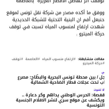
توقفت اثر تهاطل الامطار الغزيرة بالعاصمة
ووفق ما أكده مصدر من شركة نقل تونس لموقع
حنبعل أفم ان البنية التحتية للشبكة الحديدية
شهدت ارتفاع لمنسوب المياه تسبت في توقف
حركة الميترو .
مقالات متشابهة:
ارتفاع منسوب المياه
العاصمة
توقف
حركة الميترو
لتالي
اجل / بين محطة تونس البحرية والبطّاح: مصرع
اب تحت عجلات قطار الضاحية الشمالية
لا تفوت
قفصة: الحرس الوطني يداهم وكر دعارة ..
ويكشف عن موقع سري لنشر الافلام الجنسية
التونسية