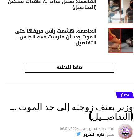
العاصمة: مقتل شاب بـ7 طعنات بسكين
(التفاصيل)
العاصمة: هشمت رأس حريفها حتى
الموت بعد أن مارست معه الجنس…
التفاصيل
اضغط للتعليق
أخبار
وزير يعنف زوجته إلى حد الموت …
(التفاصــيل)
نشرت
منذ سنتين
فى
06/04/2024
بقلم
إدارة التحرير