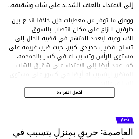
إلى الاعتداء بالعنف الشديد على شاب وشقيقه..
ووفق ما توفر من معطيات فإن خلافا اندلع بين
طرفين النزاع على مكان انتصاب بالسوق
الاسبوعية ليعمد المتهم في قضية الحال إلى
تسلح بقضيب حديدي كبير، حيث ضرب غريمه على
مستوى الرأس وتسبب له في كسر بالجمجمة،
كما عمد أيضا إلى الاعتداء على شقيق الشاب
المتضرر ليتسبب له أيضا في كسور على مستوى
السابق واليد.
هذا وقد تمكن أعوان مركز الأمن الوطني بحي
أكمل القراءة
هلال في توقيت قياسي من محاصرة المشتبه به
والقبض عليه وإحالته على التحقيق في خصوص
ما نُسبه إليه.
أخبار
العاصمة: حريق بمنزل يتسبب في