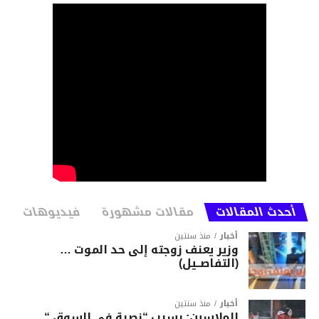
أحدث المقالات
مقالات مشهورة
فيديوهات
أخبار
منذ سنتين
وزير يعنف زوجته إلى حد الموت …
(التفاصــيل)
أخبار
منذ سنتين
الملاسين: بسبب “نصبة في السوق “…