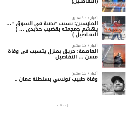
(التفاصــيل)
أخبار
منذ سنتين
الملاسين: بسبب “نصبة في السوق “…
يهشّم جمجمته بقضيب حديدي … (
التفـاصيل )
أخبار
منذ سنتين
العاصمة: حريق بمنزل يتسبب في وفاة
مسن … التفاصيل
أخبار
منذ سنتين
وفاة طبيب تونسي بسلطنة عمان ..
إعلانات