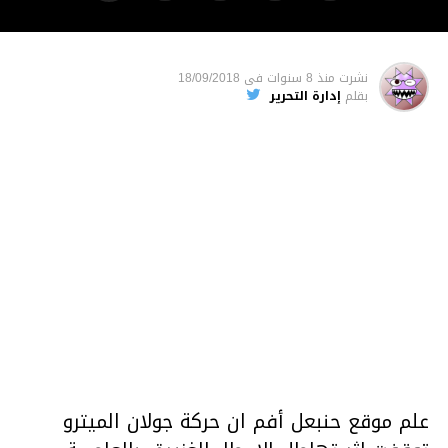
نشرت
منذ 8 سنوات
فى
18/09/2018
بقلم
إدارة التحرير
علم موقع حنبعل أفم ان حركة جولان الميترو