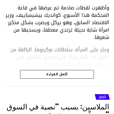
وأظهرت لقطات صادمة تم عرضها في قاعة
المحكمة هذا الأسبوع، كوانديك بيشيمباييف، وزير
الاقتصاد السابق، وهو يركل ويضرب بشكل متكرر
امرأة شابة نحيلة ترتدي معطفا، ويسحبها من
شعرها.
وعثر على المرأة، سلطانات نوكينوفا، البالغة من
العمر 31 عاما، ميتة في نوفمبر الماضي في
مطعم يملكه أحد أقارب زوجها.
أكمل القراءة
ووفقا لتقرير الطبيب الشرعي، توفيت نوكينوفا
متأثرة بصدمة في الدماغ، وكانت إحدى عظام
أنفها مكسورة وكانت هناك كدمات متعددة على
أخبار
وجهها ورأسها وذراعيها ويديها.
الملاسين: بسبب “نصبة في السوق
ويواجه بيشيمباييف (43 عاما) اتهامات بالتعذيب