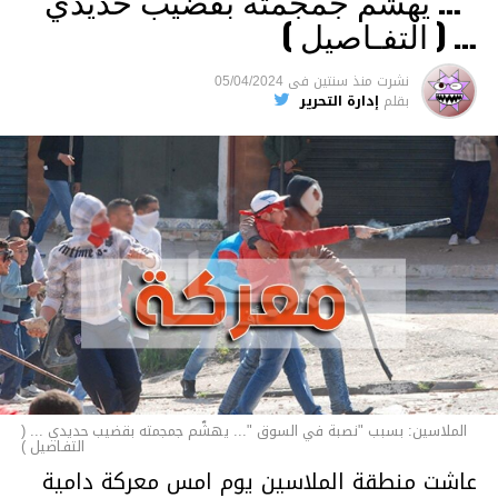
“… يهشّم جمجمته بقضيب حديدي
والقتل باستخدام العنف الشديد ويواجه عقوبة
… ( التفـاصيل )
السجن لمدة تصل إلى 20 عاما.
نشرت
منذ سنتين
فى
05/04/2024
الأخبار
بقلم
إدارة التحرير
الملاسين: بسبب "نصبة في السوق "... يهشّم جمجمته بقضيب حديدي ... (
التفـاصيل )
عاشت منطقة الملاسين يوم امس معركة دامية