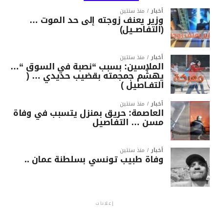
أخبار
منذ سنتين
وزير يعنف زوجته إلى حد الموت …
(التفاصــيل)
أخبار
منذ سنتين
الملاسين: بسبب “نصبة في السوق “…
يهشّم جمجمته بقضيب حديدي … (
التفـاصيل )
أخبار
منذ سنتين
العاصمة: حريق بمنزل يتسبب في وفاة
مسن … التفاصيل
أخبار
منذ سنتين
وفاة طبيب تونسي بسلطنة عمان ..
إعلانات