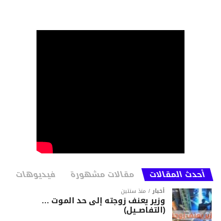
أحدث المقالات
مقالات مشهورة
فيديوهات
أخبار
منذ سنتين
وزير يعنف زوجته إلى حد الموت …
(التفاصــيل)