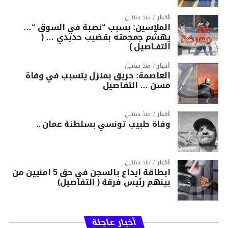
أخبار
منذ سنتين
الملاسين: بسبب “نصبة في السوق “…
يهشّم جمجمته بقضيب حديدي … (
التفـاصيل )
أخبار
منذ سنتين
العاصمة: حريق بمنزل يتسبب في وفاة
مسن … التفاصيل
أخبار
منذ سنتين
وفاة طبيب تونسي بسلطنة عمان ..
أخبار
منذ سنتين
ابطاقة ايداع بالسجن في حق 5 امنيين من
بينهم رئيس فرقة ( التفاصيل)
أخبار عاجلة