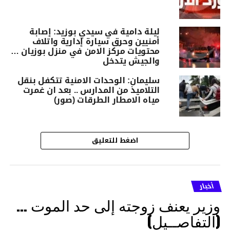
ليلة دامية في سيدي بوزيد: إصابة
أمنيين وحرق سيارة إدارية واتلاف
محتويات مركز الامن في منزل بوزيان …
والجيش يتدخل
سليمان: الوحدات الامنية تتكفل بنقل
التلاميذ من المدارس .. بعد ان غمرت
مياه الامطار الطرقات (صور)
اضغط للتعليق
أخبار
وزير يعنف زوجته إلى حد الموت …
(التفاصــيل)