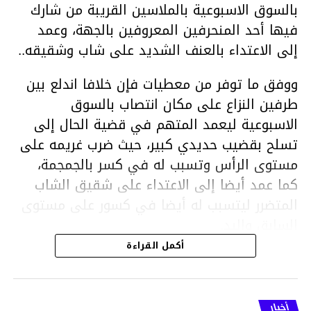
بالسوق الاسبوعية بالملاسين القريبة من شارك
فيها أحد المنحرفين المعروفين بالجهة، وعمد
إلى الاعتداء بالعنف الشديد على شاب وشقيقه..
ووفق ما توفر من معطيات فإن خلافا اندلع بين
طرفين النزاع على مكان انتصاب بالسوق
الاسبوعية ليعمد المتهم في قضية الحال إلى
تسلح بقضيب حديدي كبير، حيث ضرب غريمه على
مستوى الرأس وتسبب له في كسر بالجمجمة،
كما عمد أيضا إلى الاعتداء على شقيق الشاب
المتضرر ليتسبب له أيضا في كسور على مستوى
السابق واليد.
هذا وقد تمكن أعوان مركز الأمن الوطني بحي
أكمل القراءة
هلال في توقيت قياسي من محاصرة المشتبه به
والقبض عليه وإحالته على التحقيق في خصوص
ما نُسبه إليه.
أخبار