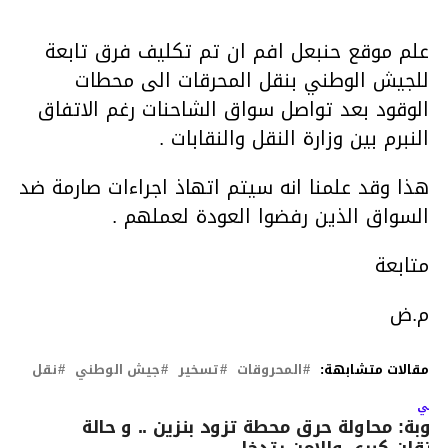
علم موقع حنبعل افم ان تم تكليف فرق تابعة
للجيش الوطني بنقل المحرقات الى محطات
الوقود بعد تواصل سواق الشاحنات رغم الاتفاق
النبرم بين وزارة النقل والنقابات .
هذا وقد علمنا انه سيتم اتهاذ اجراءات صارمة ضد
السواق الذين رفضوا العودة لعملهم .
متابعة
م.ض
مقالات متشابهة:
المحروقات
تسخير
جيش الوطني
نقل
لتالي
نوبة: محاولة حرق محطة تزود بنزين .. و حالة
حتقان كبرى والامن يتدخل