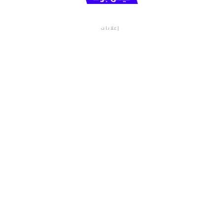
إعلانات
م.م