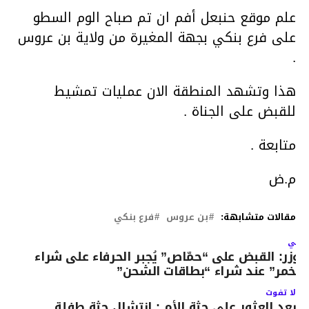
علم موقع حنبعل أفم ان تم صباح الوم السطو
على فرع بنكي بجهة المغيرة من ولاية بن عروس
.
هذا وتشهد المنطقة الان عمليات تمشيط
للقبض على الجناة .
متابعة .
م.ض
مقالات متشابهة:
بن عروس
فرع بنكي
لتالي
ــوزر: القبض على “حمّاص” يُجبر الحرفاء على شراء
الخمر” عند شراء “بطاقات الشحن”
لا تفوت
بعد العثور على جثة الأم : انتشال جثة طفلة