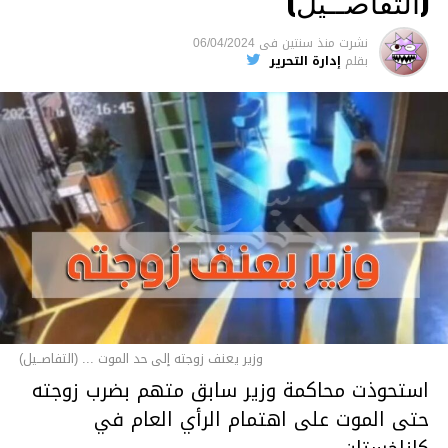
(التفاصــيل)
نشرت
منذ سنتين
فى
06/04/2024
بقلم
إدارة التحرير
وزير يعنف زوجته إلى حد الموت ... (التفاصــيل)
استحوذت محاكمة وزير سابق متهم بضرب زوجته
حتى الموت على اهتمام الرأي العام في