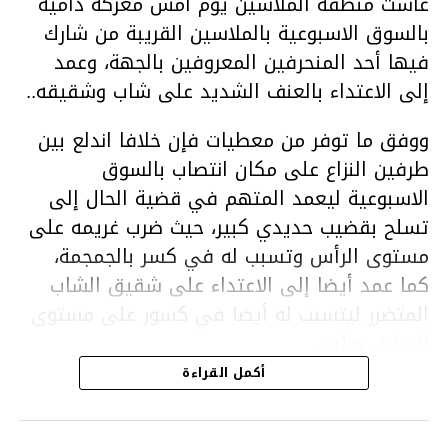
عاشت منطقة الملاسين يوم امس معركة دامية
بالسوق الاسبوعية بالملاسين القريبة من شارك
فيها أحد المنحرفين المعروفين بالجهة، وعمد
إلى الاعتداء بالعنف الشديد على شاب وشقيقه..
ووفق ما توفر من معطيات فإن خلافا اندلع بين
طرفين النزاع على مكان انتصاب بالسوق
الاسبوعية ليعمد المتهم في قضية الحال إلى
تسلح بقضيب حديدي كبير، حيث ضرب غريمه على
مستوى الرأس وتسبب له في كسر بالجمجمة،
كما عمد أيضا إلى الاعتداء على شقيق الشاب
المتضرر ليتسبب له أيضا في كسور على مستوى
السابق واليد.
هذا وقد تمكن أعوان مركز الأمن الوطني بحي
أكمل القراءة
هلال في توقيت قياسي من محاصرة المشتبه به
والقبض عليه وإحالته على التحقيق في خصوص