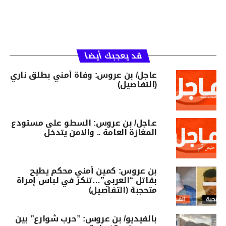
قد يعجبك أيضا
عاجل/ بن عروس: وفاة أمني بطلق ناري
(التفاصيل)
عـاجل/ بن عروس: السطو على مستودع
المغازة العامة .. والامن يتدخل
بن عروس: كمين أمني محكم يطيح
بقاتل “العربي”…تنكر في لباس إمراة
متحجبة (التفاصيل)
بالفيديو/ بن عروس: ”حرب شوارع” بين