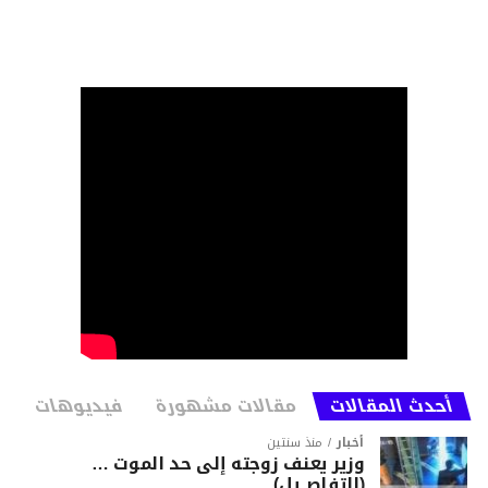
أحدث المقالات
مقالات مشهورة
فيديوهات
أخبار
منذ سنتين
وزير يعنف زوجته إلى حد الموت …
(التفاصــيل)