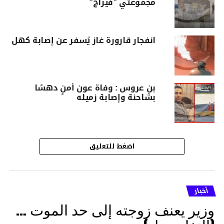
مجموعتي ”فيراج”
انفجار قارورة غاز يُسفر عن إصابة كهل
بن عروس : وفاة عون أمنٍ دهسًا
بشاحنة وإصابة زميله
اضغط للتعليق
أخبار
وزير يعنف زوجته إلى حد الموت …