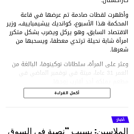
كازاخستان.
وأظهرت لقطات صادمة تم عرضها في قاعة
المحكمة هذا الأسبوع، كوانديك بيشيمباييف، وزير
الاقتصاد السابق، وهو يركل ويضرب بشكل متكرر
امرأة شابة نحيلة ترتدي معطفا، ويسحبها من
شعرها.
وعثر على المرأة، سلطانات نوكينوفا، البالغة من
العمر 31 عاما، ميتة في نوفمبر الماضي في
مطعم يملكه أحد أقارب زوجها.
أكمل القراءة
ووفقا لتقرير الطبيب الشرعي، توفيت نوكينوفا
متأثرة بصدمة في الدماغ، وكانت إحدى عظام
أنفها مكسورة وكانت هناك كدمات متعددة على
أخبار
وجهها ورأسها وذراعيها ويديها.
الملاسين: بسبب “نصبة في السوق