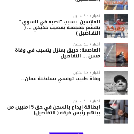
أخبار
منذ سنتين
الملاسين: بسبب “نصبة في السوق “…
يهشّم جمجمته بقضيب حديدي … (
التفـاصيل )
أخبار
منذ سنتين
العاصمة: حريق بمنزل يتسبب في وفاة
مسن … التفاصيل
أخبار
منذ سنتين
وفاة طبيب تونسي بسلطنة عمان ..
أخبار
منذ سنتين
ابطاقة ايداع بالسجن في حق 5 امنيين من
بينهم رئيس فرقة ( التفاصيل)