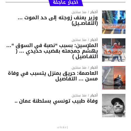
أخبار عاجلة
أخبار
منذ سنتين
وزير يعنف زوجته إلى حد الموت …
(التفاصــيل)
أخبار
منذ سنتين
الملاسين: بسبب “نصبة في السوق “…
يهشّم جمجمته بقضيب حديدي … (
التفـاصيل )
أخبار
منذ سنتين
العاصمة: حريق بمنزل يتسبب في وفاة
مسن … التفاصيل
أخبار
منذ سنتين
وفاة طبيب تونسي بسلطنة عمان ..
إعلانات