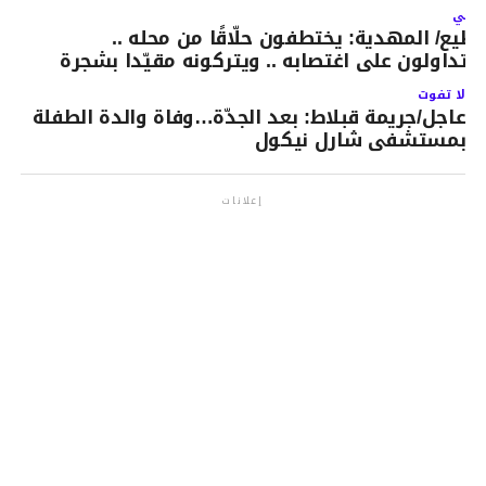
لتالي
ظيع/ المهدية: يختطفون حلّاقًا من محله ..
يتداولون على اغتصابه .. ويتركونه مقيّدا بشجرة
لا تفوت
عاجل/جريمة قبلاط: بعد الجدّة…وفاة والدة الطفلة
بمستشفى شارل نيكول
إعلانات