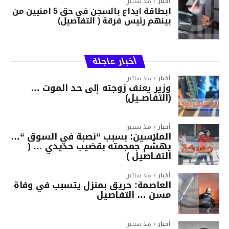
أخبار
منذ سنتين
ابطاقة ايداع بالسجن في حق 5 امنيين من
بينهم رئيس فرقة ( التفاصيل)
أخبار عاجلة
أخبار
منذ سنتين
وزير يعنف زوجته إلى حد الموت …
(التفاصــيل)
أخبار
منذ سنتين
الملاسين: بسبب “نصبة في السوق “…
يهشّم جمجمته بقضيب حديدي … (
التفـاصيل )
أخبار
منذ سنتين
العاصمة: حريق بمنزل يتسبب في وفاة
مسن … التفاصيل
أخبار
منذ سنتين