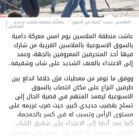
الملاسين: بسبب "نصبة في السوق "... يهشّم جمجمته بقضيب حديدي ... (
التفـاصيل )
عاشت منطقة الملاسين يوم امس معركة دامية
بالسوق الاسبوعية بالملاسين القريبة من شارك
فيها أحد المنحرفين المعروفين بالجهة، وعمد
إلى الاعتداء بالعنف الشديد على شاب وشقيقه..
ووفق ما توفر من معطيات فإن خلافا اندلع بين
طرفين النزاع على مكان انتصاب بالسوق
الاسبوعية ليعمد المتهم في قضية الحال إلى
تسلح بقضيب حديدي كبير، حيث ضرب غريمه على
مستوى الرأس وتسبب له في كسر بالجمجمة،
كما عمد أيضا إلى الاعتداء على شقيق الشاب
المتضرر ليتسبب له أيضا في كسور على مستوى