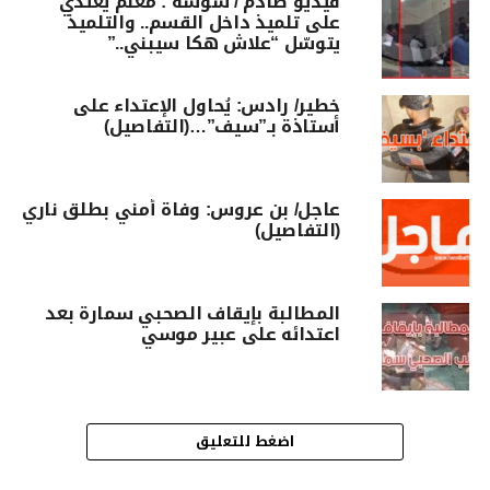
فيديو صادم / سوسة : معلّم يعتدي
على تلميذ داخل القسم.. والتلميذ
يتوسّل “علاش هكا سيبني..”
خطير/ رادس: يُحاول الإعتداء على
أستاذة بـ”سيف”…(التفاصيل)
عاجل/ بن عروس: وفاة أمني بطلق ناري
(التفاصيل)
المطالبة بإيقاف الصحبي سمارة بعد
اعتدائه على عبير موسي
اضغط للتعليق