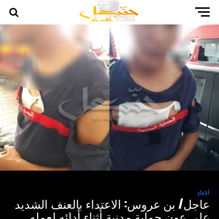
أخبار
عاجل/ بن عروس: الاعتداء بالعنف الشديد
على عون حماية مدنية أثناء أدائه لعمله ..