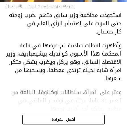
وزير يعنف زوجته إلى حد الموت ... (التفاصــيل)
استحوذت محاكمة وزير سابق متهم بضرب زوجته
حتى الموت على اهتمام الرأي العام في
كازاخستان.
وأظهرت لقطات صادمة تم عرضها في قاعة
المحكمة هذا الأسبوع، كوانديك بيشيمباييف، وزير
الاقتصاد السابق، وهو يركل ويضرب بشكل متكرر
امرأة شابة نحيلة ترتدي معطفا، ويسحبها من
شعرها.
وعثر على المرأة، سلطانات نوكينوفا، البالغة من
العمر 31 عاما، ميتة في نوفمبر الماضي في
مطعم يملكه أحد أقارب زوجها.
أكمل القراءة
ووفقا لتقرير الطبيب الشرعي، توفيت نوكينوفا