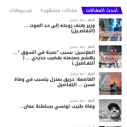
أحدث المقالات
مقالات مشهورة
فيديوهات
أخبار
منذ سنتين
وزير يعنف زوجته إلى حد الموت …
(التفاصــيل)
أخبار
منذ سنتين
الملاسين: بسبب “نصبة في السوق “…
يهشّم جمجمته بقضيب حديدي … (
التفـاصيل )
أخبار
منذ سنتين
العاصمة: حريق بمنزل يتسبب في وفاة
مسن … التفاصيل
أخبار
منذ سنتين
وفاة طبيب تونسي بسلطنة عمان ..