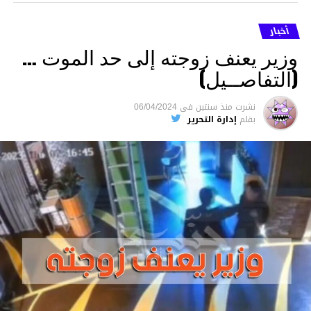
أخبار
وزير يعنف زوجته إلى حد الموت …
(التفاصــيل)
نشرت
منذ سنتين
فى
06/04/2024
بقلم
إدارة التحرير