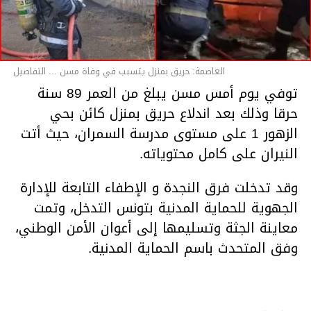
العاصمة: حريق بمنزل يتسبب في وفاة مسن ... التفاصيل
توفي يوم أمس مسن يبلغ من العمر 89 سنة
حرقا وذلك بعد اندلاع حريق بمنزل كائن بحي
الزهور 1 على مستوى مدرسة السمران، حيث أتت
النيران على كامل محتوياته.
وقد تدخلت فرق النجدة و الإطفاء التابعة للإدارة
الجهوية للحماية المدنية بتونس التدخل، وتمت
معاينة الجثة وتسليمها إلى أعوان الأمن الوطني،
وفق المتحدث باسم الحماية المدنية.