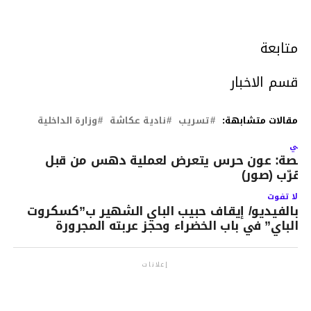
متابعة
قسم الاخبار
مقالات متشابهة:
تسريب
نادية عكاشة
وزارة الداخلية
لتالي
فصة: عون حرس يتعرض لعملية دهس من قبل
هرّب (صور)
لا تفوت
بالفيديو/ إيقاف حبيب الباي الشهير ب”كسكروت
الباي” في باب الخضراء وحجز عربته المجرورة
إعلانات