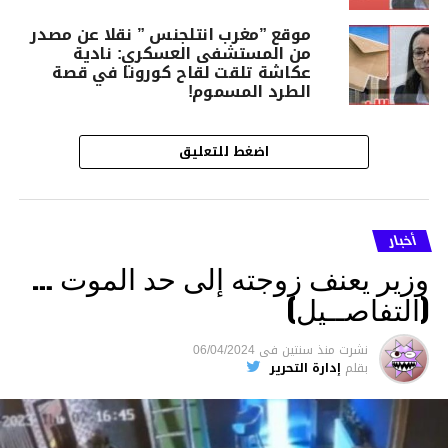
موقع ”مغرب انتلجنس ” نقلا عن مصدر
من المستشفى العسكري: نادية
عكاشة تلقت لقاح كورونا في قصة
الطرد المسموم!
اضغط للتعليق
أخبار
وزير يعنف زوجته إلى حد الموت …
(التفاصــيل)
نشرت
منذ سنتين
فى
06/04/2024
بقلم
إدارة التحرير