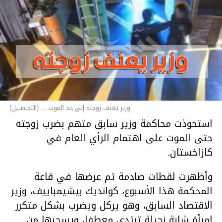
وزير يعنف زوجته إلى حد الموت ... (التفاصــيل)
استحوذت محاكمة وزير سابق متهم بضرب زوجته
حتى الموت على اهتمام الرأي العام في
كازاخستان.
وأظهرت لقطات صادمة تم عرضها في قاعة
المحكمة هذا الأسبوع، كوانديك بيشيمباييف، وزير
الاقتصاد السابق، وهو يركل ويضرب بشكل متكرر
امرأة شابة نحيلة ترتدي معطفا، ويسحبها من