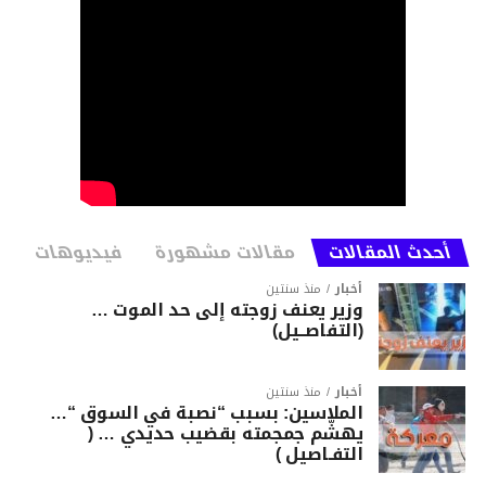
أحدث المقالات
مقالات مشهورة
فيديوهات
أخبار
منذ سنتين
وزير يعنف زوجته إلى حد الموت …
(التفاصــيل)
أخبار
منذ سنتين
الملاسين: بسبب “نصبة في السوق “…
يهشّم جمجمته بقضيب حديدي … (
التفـاصيل )