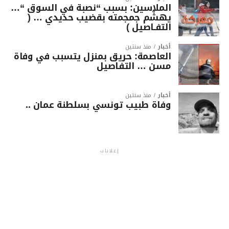
الملاسين: بسبب “نصبة في السوق “…
يهشّم جمجمته بقضيب حديدي … (
التفـاصيل )
أخبار
منذ سنتين
العاصمة: حريق بمنزل يتسبب في وفاة
مسن … التفاصيل
أخبار
منذ سنتين
وفاة طبيب تونسي بسلطنة عمان ..
إعلانات