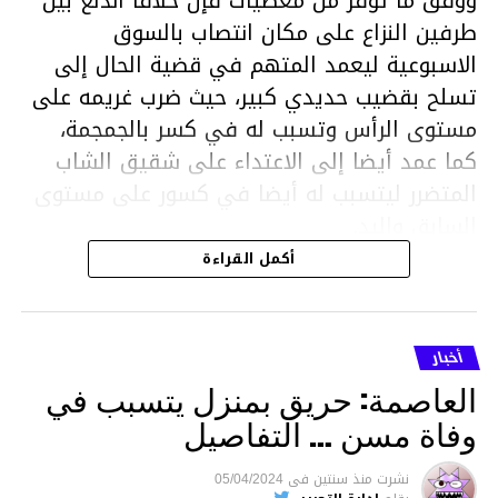
ووفق ما توفر من معطيات فإن خلافا اندلع بين
طرفين النزاع على مكان انتصاب بالسوق
الاسبوعية ليعمد المتهم في قضية الحال إلى
تسلح بقضيب حديدي كبير، حيث ضرب غريمه على
مستوى الرأس وتسبب له في كسر بالجمجمة،
كما عمد أيضا إلى الاعتداء على شقيق الشاب
المتضرر ليتسبب له أيضا في كسور على مستوى
السابق واليد.
هذا وقد تمكن أعوان مركز الأمن الوطني بحي
أكمل القراءة
هلال في توقيت قياسي من محاصرة المشتبه به
والقبض عليه وإحالته على التحقيق في خصوص
ما نُسبه إليه.
أخبار
العاصمة: حريق بمنزل يتسبب في
وفاة مسن … التفاصيل
متابعة
نشرت
منذ سنتين
فى
05/04/2024