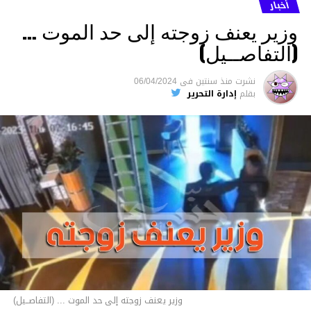
أخبار
وزير يعنف زوجته إلى حد الموت …
(التفاصــيل)
نشرت
منذ سنتين
فى
06/04/2024
بقلم
إدارة التحرير
وزير يعنف زوجته إلى حد الموت ... (التفاصــيل)