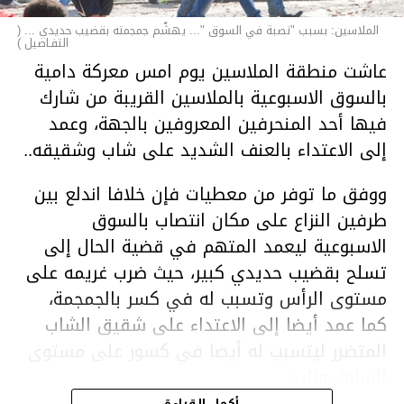
الملاسين: بسبب "نصبة في السوق "... يهشّم جمجمته بقضيب حديدي ... (
التفـاصيل )
عاشت منطقة الملاسين يوم امس معركة دامية
بالسوق الاسبوعية بالملاسين القريبة من شارك
فيها أحد المنحرفين المعروفين بالجهة، وعمد
إلى الاعتداء بالعنف الشديد على شاب وشقيقه..
ووفق ما توفر من معطيات فإن خلافا اندلع بين
طرفين النزاع على مكان انتصاب بالسوق
الاسبوعية ليعمد المتهم في قضية الحال إلى
تسلح بقضيب حديدي كبير، حيث ضرب غريمه على
مستوى الرأس وتسبب له في كسر بالجمجمة،
كما عمد أيضا إلى الاعتداء على شقيق الشاب
المتضرر ليتسبب له أيضا في كسور على مستوى
السابق واليد.
هذا وقد تمكن أعوان مركز الأمن الوطني بحي
أكمل القراءة