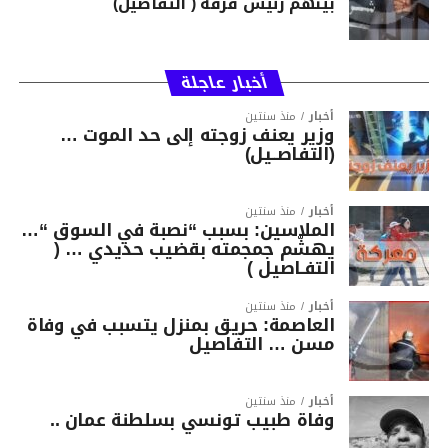
بينهم رئيس فرقة ( التفاصيل)
أخبار عاجلة
أخبار
منذ سنتين
وزير يعنف زوجته إلى حد الموت …
(التفاصــيل)
أخبار
منذ سنتين
الملاسين: بسبب “نصبة في السوق “…
يهشّم جمجمته بقضيب حديدي … (
التفـاصيل )
أخبار
منذ سنتين
العاصمة: حريق بمنزل يتسبب في وفاة
مسن … التفاصيل
أخبار
منذ سنتين
وفاة طبيب تونسي بسلطنة عمان ..