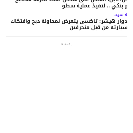
رع بنكي .. لتفيذ عملية سطو
لا تفوت
دوار هيشر: تاكسي يتعرض لمحاولة ذبح وافتكاك
سيارته من قبل منحرفين
إعلانات