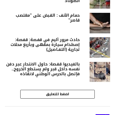
الصوناد
حمام الأنف : القبض على ”مغتصب
قاصر”
حادث مرور أليم في قفصة: قفصة:
إصطدام سيارة بمقهى وبأربع محلات
تجارية (التفـاصيل)
بالفيديو/ قفصة: حاول الانتحار عبر دفن
نفسه داخل قبر ولم يستطع الخروج..
فإتصل بالحرس الوطني لانقاذه
اضغط للتعليق