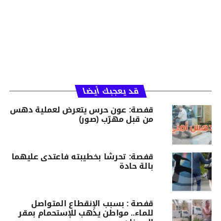
قد يعجبك أيضا
قفصة: عون حرس يتعرض لعملية دهس
من قبل مهرّب (صور)
قفصة: تحرشا بخطيبته فاعتدى عليهما
بالة حادة
قفصة : بسبب الإنقطاع المتواصل
للماء.. مواطن يذهب للإستحمام بمقر