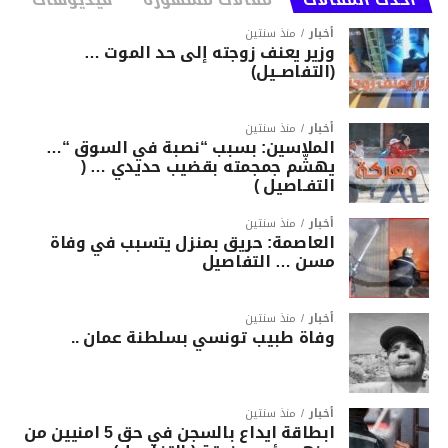
أخبار
منذ سنتين
وزير يعنف زوجته إلى حد الموت …
(التفاصــيل)
أخبار
منذ سنتين
الملاسين: بسبب “نصبة في السوق “…
يهشّم جمجمته بقضيب حديدي … (
التفـاصيل )
أخبار
منذ سنتين
العاصمة: حريق بمنزل يتسبب في وفاة
مسن … التفاصيل
أخبار
منذ سنتين
وفاة طبيب تونسي بسلطنة عمان ..
أخبار
منذ سنتين
ابطاقة ايداع بالسجن في حق 5 امنيين من