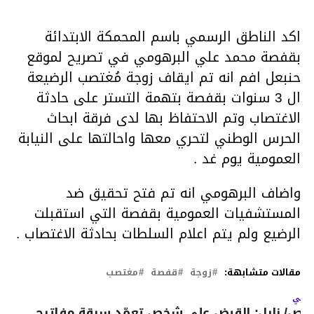
اكد الناطق الرسمي باسم المحمكة الابتدائة
بقفصة محمد علي البرهومي في تصريح لموقع
حنبعل افم انه تم ايقاف زوجة مُغتصب الرضيعة
ال 3 سنوات بقفصة بتهمة التستر على حادثة
الاغتصاب وتم الاحتفاظ بها لدى فرقة ابحاث
الحرس الوطني لتحري معها واحالتها على النيابة
العمومية يوم غد .
واضاف البرهومي انه تم فتح تحقيق ضد
المستشفيات العمومية بقفصة التي استقبلت
الرضيع ولم يتم اعلام السلطات بحادثة الاغتصاب .
مقالات متشابهة:
زوجة
قفصة
مغتصب
لتالي
اص/ نابل: القبض على شخص تعمّد سرقة مفاتيح