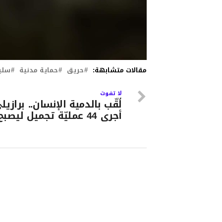
مقالات متشابهة:
حريق
حماية مدنية
سلي
لا تفوت
لُقّب بالدمية الإنسان.. برازيل
أجرى 44 عمليّة تجميل ليصبح إمرأة