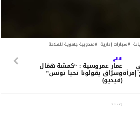
انة
سيارات إدارية
مندوبية جهوية للفلاحة
التالي
ي
عمار عمروسية : “كمشة همّال
وسرّاق يقولونا تحيا تونس”
(فيديو)
إعلانات