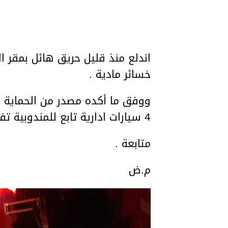
اندلع منذ قليل حريق هائل بمقر ا
خسائر مادية .
ووفق ما أكده مصدر من الحماية ا
4 سيارات ادارية تابع للمندوبية تفحمت بالكامل
متابعة .
م.ض