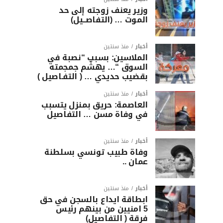
وزير يعنف زوجته إلى حد
الموت … (التفاصــيل)
أخبار
منذ سنتين
الملاسين: بسبب “نصبة في
السوق “… يهشّم جمجمته
بقضيب حديدي … ( التفـاصيل )
أخبار
منذ سنتين
العاصمة: حريق بمنزل يتسبب
في وفاة مسن … التفاصيل
أخبار
منذ سنتين
وفاة طبيب تونسي بسلطنة
عمان ..
أخبار
منذ سنتين
ابطاقة ايداع بالسجن في حق
5 امنيين من بينهم رئيس
فرقة ( التفاصيل)