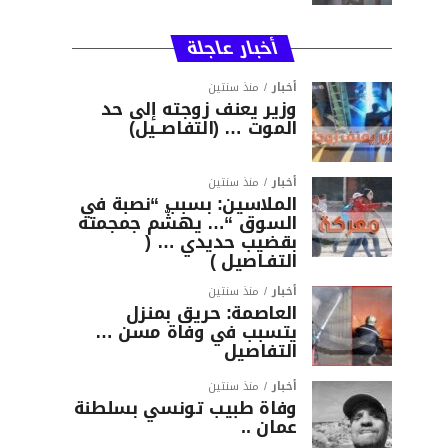
أخبار عاجلة
أخبار
منذ سنتين
وزير يعنف زوجته إلى حد
الموت … (التفاصــيل)
أخبار
منذ سنتين
الملاسين: بسبب “نصبة في
السوق “… يهشّم جمجمته
بقضيب حديدي … (
التفـاصيل )
أخبار
منذ سنتين
العاصمة: حريق بمنزل
يتسبب في وفاة مسن …
التفاصيل
أخبار
منذ سنتين
وفاة طبيب تونسي بسلطنة
عمان ..