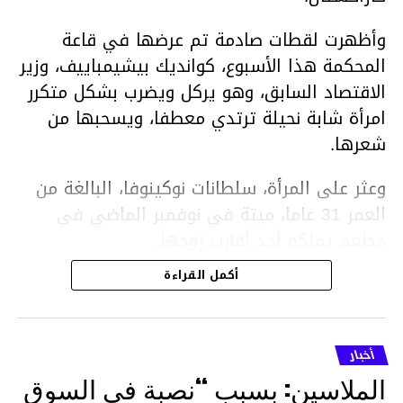
وأظهرت لقطات صادمة تم عرضها في قاعة
المحكمة هذا الأسبوع، كوانديك بيشيمباييف، وزير
الاقتصاد السابق، وهو يركل ويضرب بشكل متكرر
امرأة شابة نحيلة ترتدي معطفا، ويسحبها من
شعرها.
وعثر على المرأة، سلطانات نوكينوفا، البالغة من
العمر 31 عاما، ميتة في نوفمبر الماضي في
مطعم يملكه أحد أقارب زوجها.
أكمل القراءة
ووفقا لتقرير الطبيب الشرعي، توفيت نوكينوفا
متأثرة بصدمة في الدماغ، وكانت إحدى عظام
أنفها مكسورة وكانت هناك كدمات متعددة على
أخبار
وجهها ورأسها وذراعيها ويديها.
الملاسين: بسبب “نصبة في السوق