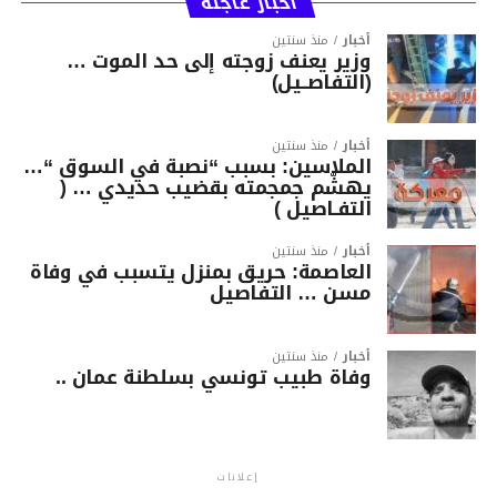
أخبار عاجلة
أخبار
منذ سنتين
وزير يعنف زوجته إلى حد الموت …
(التفاصــيل)
أخبار
منذ سنتين
الملاسين: بسبب “نصبة في السوق “…
يهشّم جمجمته بقضيب حديدي … (
التفـاصيل )
أخبار
منذ سنتين
العاصمة: حريق بمنزل يتسبب في وفاة
مسن … التفاصيل
أخبار
منذ سنتين
وفاة طبيب تونسي بسلطنة عمان ..
إعلانات