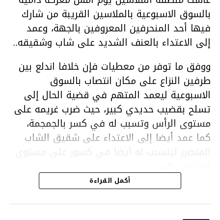
بالسوق الاسبوعية بالملاسين القريبة من شارك
فيها أحد المنحرفين المعروفين بالجهة، وعمد
إلى الاعتداء بالعنف الشديد على شاب وشقيقه..
ووفق ما توفر من معطيات فإن خلافا اندلع بين
طرفين النزاع على مكان انتصاب بالسوق
الاسبوعية ليعمد المتهم في قضية الحال إلى
تسلح بقضيب حديدي كبير، حيث ضرب غريمه على
مستوى الرأس وتسبب له في كسر بالجمجمة،
كما عمد أيضا إلى الاعتداء على شقيق الشاب
المتضرر ليتسبب له أيضا في كسور على مستوى
السابق واليد.
هذا وقد تمكن أعوان مركز الأمن الوطني بحي
أكمل القراءة
هلال في توقيت قياسي من محاصرة المشتبه به
والقبض عليه وإحالته على التحقيق في خصوص