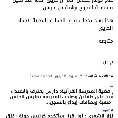
بممصحة المروج بولاية بن عروس
هذا وقد تدخلت فرق الحماية المدنية لاخماد
الحريق
متابعة
م.ض
مقالات متشابهة:
المروج
حريق
حماية مدنية
لتالي
ي قضية المدرسة القرآنية: دارس يعترف بالاعتداء
نسيا على طفلين وصاحب المدرسة يمارس الجنس
ع منقبة وبطاقات إيداع بالسجن…
لا تفوت
نزار الشعري : أول قرار سأتخذه كرئيس دولة : غلق