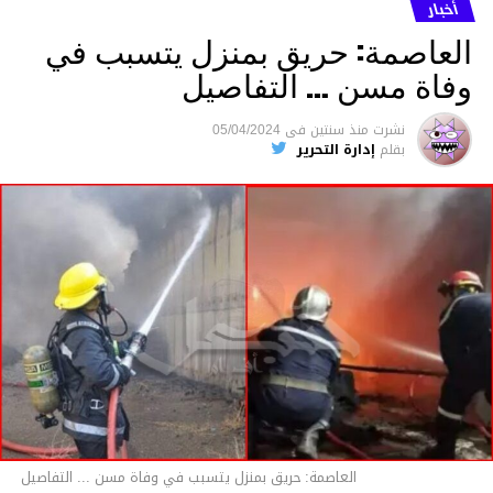
ما نُسبه إليه.
أخبار
العاصمة: حريق بمنزل يتسبب في
وفاة مسن … التفاصيل
متابعة
نشرت
منذ سنتين
فى
05/04/2024
بقلم
إدارة التحرير
قسم الاخبار
العاصمة: حريق بمنزل يتسبب في وفاة مسن ... التفاصيل