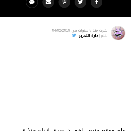
نشرت
منذ 8 سنوات
فى
04/02/2019
بقلم
إدارة التحرير
علم موقع حنبعل افم ان حريق اندلع منذ قليل