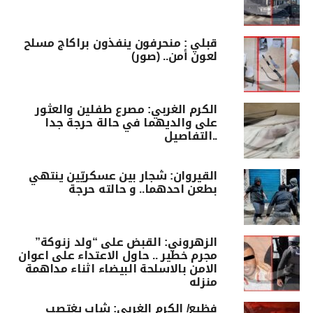
قبلي : منحرفون ينفذون براكاج مسلح
لعون أمن.. (صور)
الكرم الغربي: مصرع طفلين والعثور
على والديهما في حالة حرجة جدا
..التفاصيل
القيروان: شجار بين عسكريّين ينتهي
بطعن احدهما.. و حالته حرجة
الزهروني: القبض على “ولد زنوكة”
مجرم خطير .. حاول الاعتداء على اعوان
الامن بالاسلحة البيضاء اثناء مداهمة
منزله
فظيع/ الكرم الغربي: شاب يغتصب