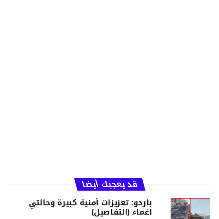
قد يعجبك أيضا
باردو: تعزيزات أمنية كبيرة وحالتي
اغماء (التفاصيل)