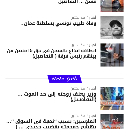
مسن … التفاصيل
أخبار
منذ سنتين
وفاة طبيب تونسي بسلطنة عمان ..
أخبار
منذ سنتين
ابطاقة ايداع بالسجن في حق 5 امنيين من
بينهم رئيس فرقة ( التفاصيل)
أخبار عاجلة
أخبار
منذ سنتين
وزير يعنف زوجته إلى حد الموت …
(التفاصــيل)
أخبار
منذ سنتين
الملاسين: بسبب “نصبة في السوق “…
يهشّم جمجمته بقضيب حديدي … (