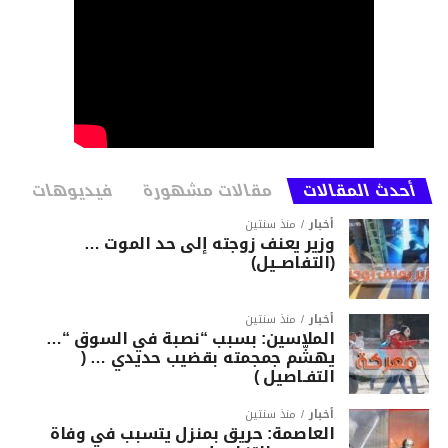
أحدث المقالات
مقالات مشهورة
فيديوهات
أخبار
منذ سنتين
وزير يعنف زوجته إلى حد الموت …
(التفاصــيل)
أخبار
منذ سنتين
الملاسين: بسبب “نصبة في السوق “…
يهشّم جمجمته بقضيب حديدي … (
التفـاصيل )
أخبار
منذ سنتين
العاصمة: حريق بمنزل يتسبب في وفاة