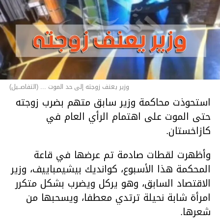
وزير يعنف زوجته إلى حد الموت ... (التفاصــيل)
استحوذت محاكمة وزير سابق متهم بضرب زوجته
حتى الموت على اهتمام الرأي العام في
كازاخستان.
وأظهرت لقطات صادمة تم عرضها في قاعة
المحكمة هذا الأسبوع، كوانديك بيشيمباييف، وزير
الاقتصاد السابق، وهو يركل ويضرب بشكل متكرر
امرأة شابة نحيلة ترتدي معطفا، ويسحبها من
شعرها.