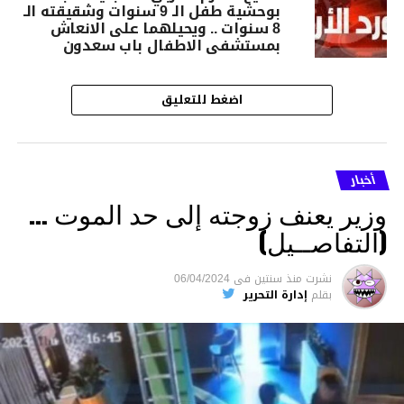
بوحشية طفل الـ 9 سنوات وشقيقته الـ
8 سنوات .. ويحيلهما على الانعاش
بمستشفى الاطفال باب سعدون
اضغط للتعليق
أخبار
وزير يعنف زوجته إلى حد الموت …
(التفاصــيل)
نشرت
منذ سنتين
فى
06/04/2024
بقلم
إدارة التحرير