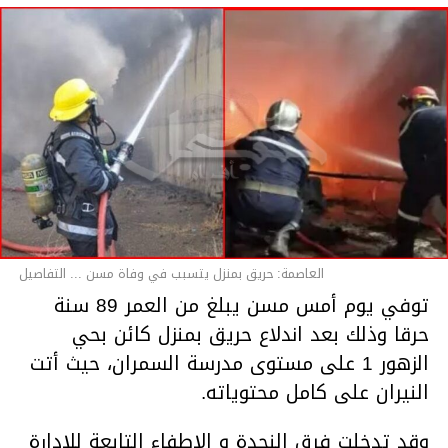
العاصمة: حريق بمنزل يتسبب في وفاة مسن ... التفاصيل
توفي يوم أمس مسن يبلغ من العمر 89 سنة
حرقا وذلك بعد اندلاع حريق بمنزل كائن بحي
الزهور 1 على مستوى مدرسة السمران، حيث أتت
النيران على كامل محتوياته.
وقد تدخلت فرق النجدة و الإطفاء التابعة للإدارة