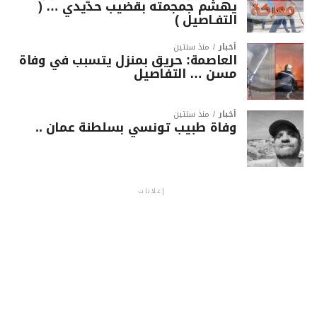
يهشّم جمجمته بقضيب حديدي … (
التفـاصيل )
أخبار
منذ سنتين
العاصمة: حريق بمنزل يتسبب في وفاة
مسن … التفاصيل
أخبار
منذ سنتين
وفاة طبيب تونسي بسلطنة عمان ..
إعلانات