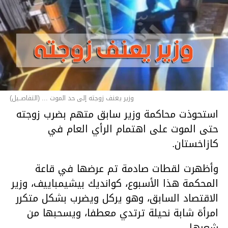
وزير يعنف زوجته إلى حد الموت ... (التفاصــيل)
استحوذت محاكمة وزير سابق متهم بضرب زوجته
حتى الموت على اهتمام الرأي العام في
كازاخستان.
وأظهرت لقطات صادمة تم عرضها في قاعة
المحكمة هذا الأسبوع، كوانديك بيشيمباييف، وزير
الاقتصاد السابق، وهو يركل ويضرب بشكل متكرر
امرأة شابة نحيلة ترتدي معطفا، ويسحبها من
شعرها.