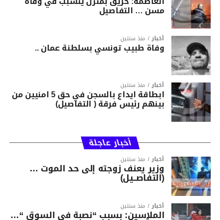
العاصمة: حريق بمنزل يتسبب في وفاة
مسن … التفاصيل
أخبار
منذ سنتين
وفاة طبيب تونسي بسلطنة عمان ..
أخبار
منذ سنتين
ابطاقة ايداع بالسجن في حق 5 امنيين من
بينهم رئيس فرقة ( التفاصيل)
أخبار عاجلة
أخبار
منذ سنتين
وزير يعنف زوجته إلى حد الموت …
(التفاصــيل)
أخبار
منذ سنتين
الملاسين: بسبب “نصبة في السوق “…