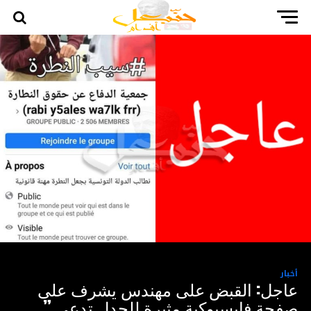
أخبار
عاجل: القبض على مهندس يشرف على
صفحة فايسبوكية مثيرة للجدل تدعى ”