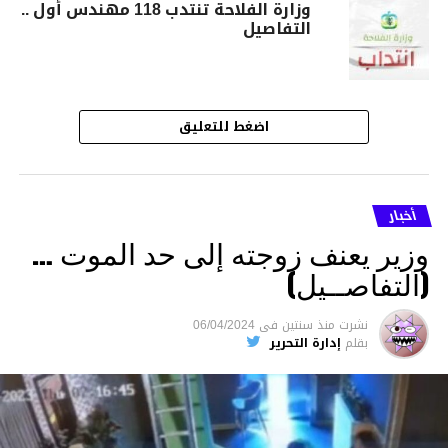
وزارة الفلاحة تنتدب 118 مهندس أول ..
التفاصيل
اضغط للتعليق
أخبار
وزير يعنف زوجته إلى حد الموت …
(التفاصــيل)
نشرت
منذ سنتين
فى
06/04/2024
بقلم
إدارة التحرير