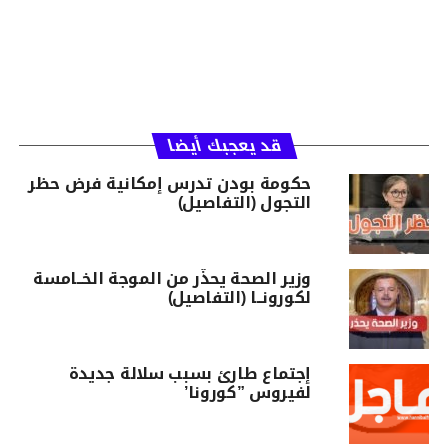
قد يعجبك أيضا
حكومة بودن تدرس إمكانية فرض حظر
التجول (التفاصيل)
وزير الصحة يحذّر من الموجة الخــامسة
لكورونــا (التفاصيل)
إجتماع طارئ بسبب سلالة جديدة
لفيروس ”كورونا’