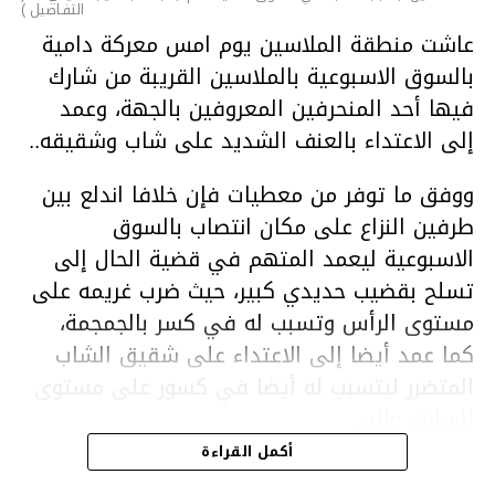
التفـاصيل )
عاشت منطقة الملاسين يوم امس معركة دامية
بالسوق الاسبوعية بالملاسين القريبة من شارك
فيها أحد المنحرفين المعروفين بالجهة، وعمد
إلى الاعتداء بالعنف الشديد على شاب وشقيقه..
ووفق ما توفر من معطيات فإن خلافا اندلع بين
طرفين النزاع على مكان انتصاب بالسوق
الاسبوعية ليعمد المتهم في قضية الحال إلى
تسلح بقضيب حديدي كبير، حيث ضرب غريمه على
مستوى الرأس وتسبب له في كسر بالجمجمة،
كما عمد أيضا إلى الاعتداء على شقيق الشاب
المتضرر ليتسبب له أيضا في كسور على مستوى
السابق واليد.
هذا وقد تمكن أعوان مركز الأمن الوطني بحي
أكمل القراءة
هلال في توقيت قياسي من محاصرة المشتبه به