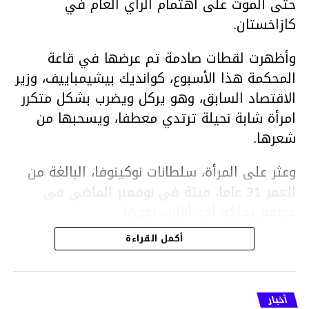
حتى الموت على اهتمام الرأي العام في
كازاخستان.
وأظهرت لقطات صادمة تم عرضها في قاعة
المحكمة هذا الأسبوع، كوانديك بيشيمباييف، وزير
الاقتصاد السابق، وهو يركل ويضرب بشكل متكرر
امرأة شابة نحيلة ترتدي معطفا، ويسحبها من
شعرها.
وعثر على المرأة، سلطانات نوكينوفا، البالغة من
العمر 31 عاما، ميتة في نوفمبر الماضي في
مطعم يملكه أحد أقارب زوجها.
أكمل القراءة
ووفقا لتقرير الطبيب الشرعي، توفيت نوكينوفا
متأثرة بصدمة في الدماغ، وكانت إحدى عظام
أنفها مكسورة وكانت هناك كدمات متعددة على
أخبار
وجهها ورأسها وذراعيها ويديها.