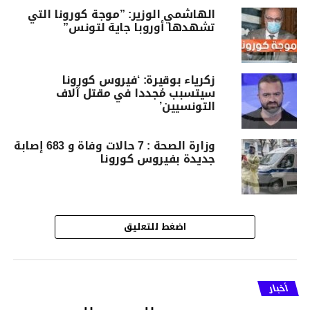
الهاشمي الوزير: ”موجة كورونا التي
تشهدها أوروبا جاية لتونس”
زكرياء بوقيرة: ‘فيروس كورونا
سيتسبب مُجددا في مقتل آلاف
التونسيين’
وزارة الصحة : 7 حالات وفاة و 683 إصابة
جديدة بفيروس كورونا
اضغط للتعليق
أخبار