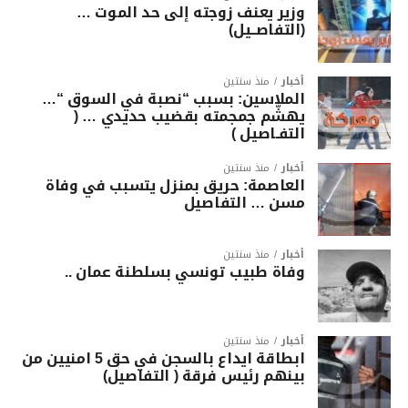
وزير يعنف زوجته إلى حد الموت …
(التفاصــيل)
أخبار
منذ سنتين
الملاسين: بسبب “نصبة في السوق “…
يهشّم جمجمته بقضيب حديدي … (
التفـاصيل )
أخبار
منذ سنتين
العاصمة: حريق بمنزل يتسبب في وفاة
مسن … التفاصيل
أخبار
منذ سنتين
وفاة طبيب تونسي بسلطنة عمان ..
أخبار
منذ سنتين
ابطاقة ايداع بالسجن في حق 5 امنيين من
بينهم رئيس فرقة ( التفاصيل)