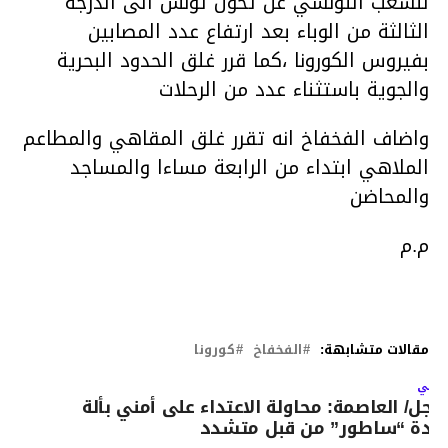
للشعب التونسي عن تحول تونس الى الدرجة
الثالثة من الوباء بعد ارتفاع عدد المصابين
بفيروس الكورونا ،كما قرر غلق الحدود البحرية
والجوية باستثناء عدد من الرحلات
واضاف الفخفاخ انه تقرر غلق المقاهي والمطاعم
الملاهي ابتداء من الرابعة مساءا والمساجد
والمحاضن
م.م
مقالات متشابهة:
الفخفاخ
كورونا
لتالي
اجل/ العاصمة: محاولة الاعتداء على أمني بألة
ادة “ساطور” من قبل متشدد