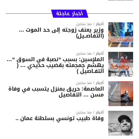
أخبار عاجلة
أخبار
منذ سنتين
وزير يعنف زوجته إلى حد الموت …
(التفاصــيل)
أخبار
منذ سنتين
الملاسين: بسبب “نصبة في السوق “…
يهشّم جمجمته بقضيب حديدي … (
التفـاصيل )
أخبار
منذ سنتين
العاصمة: حريق بمنزل يتسبب في وفاة
مسن … التفاصيل
أخبار
منذ سنتين
وفاة طبيب تونسي بسلطنة عمان ..