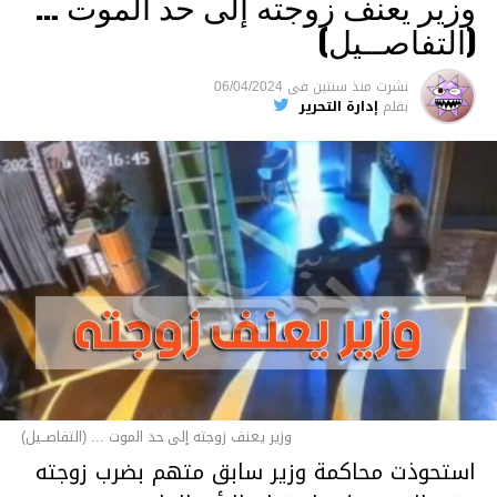
وزير يعنف زوجته إلى حد الموت …
(التفاصــيل)
نشرت
منذ سنتين
فى
06/04/2024
بقلم
إدارة التحرير
وزير يعنف زوجته إلى حد الموت ... (التفاصــيل)
استحوذت محاكمة وزير سابق متهم بضرب زوجته