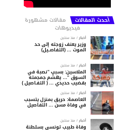
أحدث المقالات
مقالات مشهورة
فيديوهات
أخبار
منذ سنتين
وزير يعنف زوجته إلى حد
الموت … (التفاصــيل)
أخبار
منذ سنتين
الملاسين: بسبب “نصبة في
السوق “… يهشّم جمجمته
بقضيب حديدي … ( التفـاصيل )
أخبار
منذ سنتين
العاصمة: حريق بمنزل يتسبب
في وفاة مسن … التفاصيل
أخبار
منذ سنتين
وفاة طبيب تونسي بسلطنة