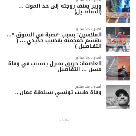
أخبار
منذ سنتين
وزير يعنف زوجته إلى حد الموت …
(التفاصــيل)
أخبار
منذ سنتين
الملاسين: بسبب “نصبة في السوق “…
يهشّم جمجمته بقضيب حديدي … (
التفـاصيل )
أخبار
منذ سنتين
العاصمة: حريق بمنزل يتسبب في وفاة
مسن … التفاصيل
أخبار
منذ سنتين
وفاة طبيب تونسي بسلطنة عمان ..
إعلانات