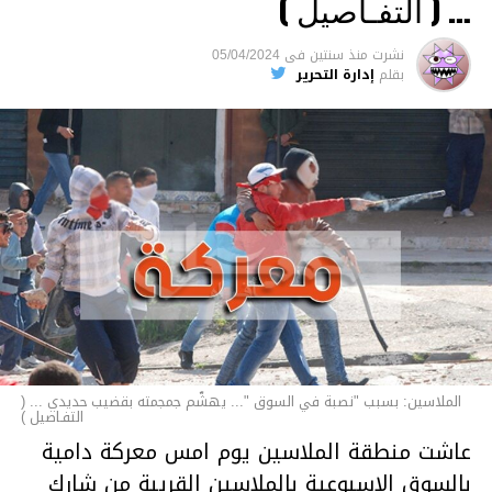
… ( التفـاصيل )
السجن لمدة تصل إلى 20 عاما.
نشرت
منذ سنتين
فى
05/04/2024
الأخبار
بقلم
إدارة التحرير
الملاسين: بسبب "نصبة في السوق "... يهشّم جمجمته بقضيب حديدي ... (
التفـاصيل )
عاشت منطقة الملاسين يوم امس معركة دامية
بالسوق الاسبوعية بالملاسين القريبة من شارك