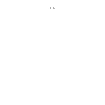
إعلانات
م.م