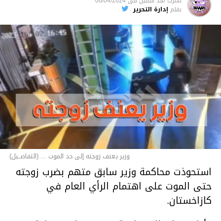
نشرت
منذ سنتين
فى
06/04/2024
بقلم
إدارة التحرير
وزير يعنف زوجته إلى حد الموت ... (التفاصــيل)
استحوذت محاكمة وزير سابق متهم بضرب زوجته
حتى الموت على اهتمام الرأي العام في
كازاخستان.