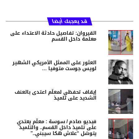
قد يعجبك أيضا
القيروان: تفاصيل حادثة الاعتداء على
معلمة داخل القسم
العثور على الممثل الأمريكي الشهير
لويس جوست متوفيا …
إيقاف تحفظي لمعلّم اعتدى بالعنف
الشديد على تلميذ
فيديو صادم / سوسة : معلّم يعتدي
على تلميذ داخل القسم.. والتلميذ
يتوسّل “علاش هكا سيبني..”