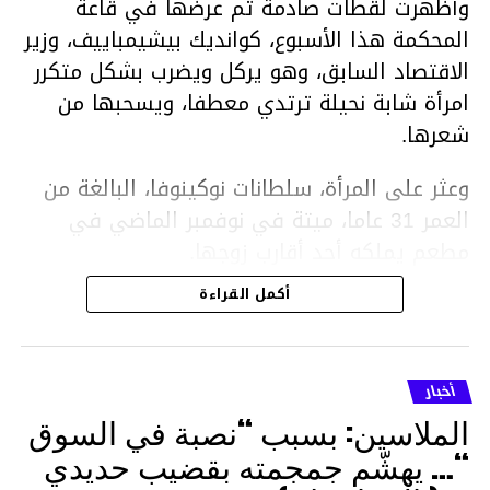
وأظهرت لقطات صادمة تم عرضها في قاعة
المحكمة هذا الأسبوع، كوانديك بيشيمباييف، وزير
الاقتصاد السابق، وهو يركل ويضرب بشكل متكرر
امرأة شابة نحيلة ترتدي معطفا، ويسحبها من
شعرها.
وعثر على المرأة، سلطانات نوكينوفا، البالغة من
العمر 31 عاما، ميتة في نوفمبر الماضي في
مطعم يملكه أحد أقارب زوجها.
أكمل القراءة
ووفقا لتقرير الطبيب الشرعي، توفيت نوكينوفا
متأثرة بصدمة في الدماغ، وكانت إحدى عظام
أنفها مكسورة وكانت هناك كدمات متعددة على
أخبار
وجهها ورأسها وذراعيها ويديها.
الملاسين: بسبب “نصبة في السوق
ويواجه بيشيمباييف (43 عاما) اتهامات بالتعذيب
“… يهشّم جمجمته بقضيب حديدي
والقتل باستخدام العنف الشديد ويواجه عقوبة