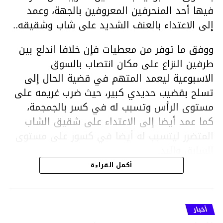
فيها أحد المنحرفين المعروفين بالجهة، وعمد
إلى الاعتداء بالعنف الشديد على شاب وشقيقه..
ووفق ما توفر من معطيات فإن خلافا اندلع بين
طرفين النزاع على مكان انتصاب بالسوق
الاسبوعية ليعمد المتهم في قضية الحال إلى
تسلح بقضيب حديدي كبير، حيث ضرب غريمه على
مستوى الرأس وتسبب له في كسر بالجمجمة،
كما عمد أيضا إلى الاعتداء على شقيق الشاب
المتضرر ليتسبب له أيضا في كسور على مستوى
السابق واليد.
هذا وقد تمكن أعوان مركز الأمن الوطني بحي
أكمل القراءة
هلال في توقيت قياسي من محاصرة المشتبه به
والقبض عليه وإحالته على التحقيق في خصوص
ما نُسبه إليه.
أخبار