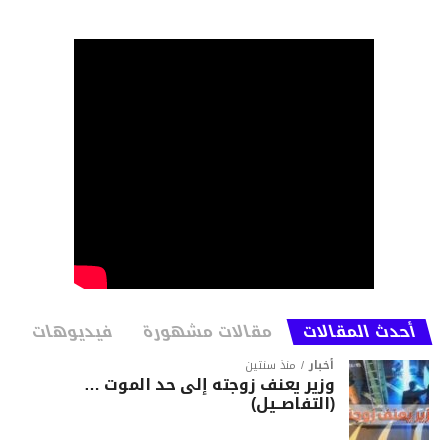
أحدث المقالات
مقالات مشهورة
فيديوهات
أخبار
منذ سنتين
وزير يعنف زوجته إلى حد الموت …
(التفاصــيل)