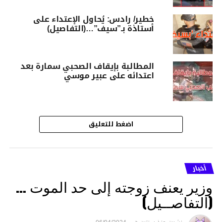
خطير/ رادس: يُحاول الإعتداء على
أستاذة بـ”سيف”…(التفاصيل)
المطالبة بإيقاف الصحبي سمارة بعد
اعتدائه على عبير موسي
اضغط للتعليق
أخبار
وزير يعنف زوجته إلى حد الموت …
(التفاصــيل)