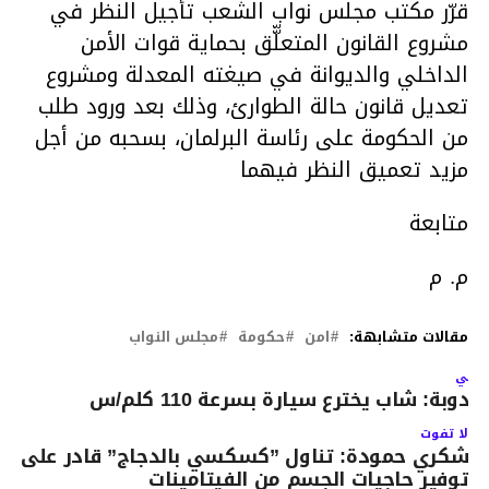
قرّر مكتب مجلس نواب الشعب تأجيل النظر في
مشروع القانون المتعلّّق بحماية قوات الأمن
الداخلي والديوانة في صيغته المعدلة ومشروع
تعديل قانون حالة الطوارئ، وذلك بعد ورود طلب
من الحكومة على رئاسة البرلمان، بسحبه من أجل
مزيد تعميق النظر فيهما
متابعة
م. م
مقالات متشابهة:
امن
حكومة
مجلس النواب
لتالي
ندوبة: شاب يخترع سيارة بسرعة 110 كلم/س
لا تفوت
شكري حمودة: تناول ”كسكسي بالدجاج” قادر على
توفير حاجيات الجسم من الفيتامينات