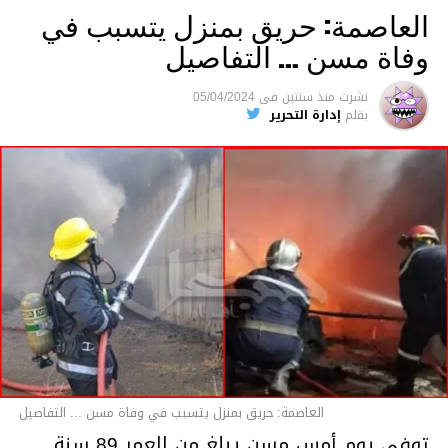
العاصمة: حريق بمنزل يتسبب في
وفاة مسن … التفاصيل
متابعة
نشرت
منذ سنتين
فى
05/04/2024
بقلم
إدارة التحرير
قسم الاخبار
العاصمة: حريق بمنزل يتسبب في وفاة مسن ... التفاصيل
توفي يوم أمس مسن يبلغ من العمر 89 سنة