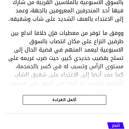
بالسوق الاسبوعية بالملاسين القريبة من شارك
فيها أحد المنحرفين المعروفين بالجهة، وعمد
إلى الاعتداء بالعنف الشديد على شاب وشقيقه..
ووفق ما توفر من معطيات فإن خلافا اندلع بين
طرفين النزاع على مكان انتصاب بالسوق
الاسبوعية ليعمد المتهم في قضية الحال إلى
تسلح بقضيب حديدي كبير، حيث ضرب غريمه على
مستوى الرأس وتسبب له في كسر بالجمجمة،
كما عمد أيضا إلى الاعتداء على شقيق الشاب
المتضرر ليتسبب له أيضا في كسور على مستوى
السابق واليد.
هذا وقد تمكن أعوان مركز الأمن الوطني بحي
أكمل القراءة
هلال في توقيت قياسي من محاصرة المشتبه به
والقبض عليه وإحالته على التحقيق في خصوص
ما نُسبه إليه.
أخبار