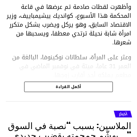
وأظهرت لقطات صادمة تم عرضها في قاعة
المحكمة هذا الأسبوع، كوانديك بيشيمباييف، وزير
الاقتصاد السابق، وهو يركل ويضرب بشكل متكرر
امرأة شابة نحيلة ترتدي معطفا، ويسحبها من
شعرها.
وعثر على المرأة، سلطانات نوكينوفا، البالغة من
العمر 31 عاما، ميتة في نوفمبر الماضي في
مطعم يملكه أحد أقارب زوجها.
أكمل القراءة
ووفقا لتقرير الطبيب الشرعي، توفيت نوكينوفا
متأثرة بصدمة في الدماغ، وكانت إحدى عظام
أنفها مكسورة وكانت هناك كدمات متعددة على
أخبار
وجهها ورأسها وذراعيها ويديها.
الملاسين: بسبب “نصبة في السوق
ويواجه بيشيمباييف (43 عاما) اتهامات بالتعذيب
“… يهشّم جمجمته بقضيب حديدي