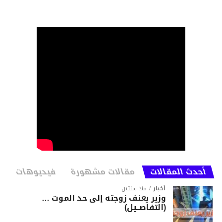
أحدث المقالات
مقالات مشهورة
فيديوهات
أخبار
منذ سنتين
وزير يعنف زوجته إلى حد الموت …
(التفاصــيل)