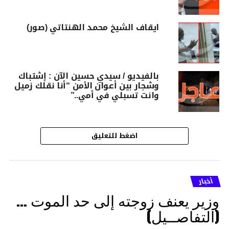
ايقاف الشيخ محمد الهنتاتي (صور)
بالفيديو / سيدي حسين الآن : إشتباك
وشجار بين أعوان الأمن “أنا نقلك زميل
وانت تسبلي في أمي..”
اضغط للتعليق
أخبار
وزير يعنف زوجته إلى حد الموت …
(التفاصــيل)