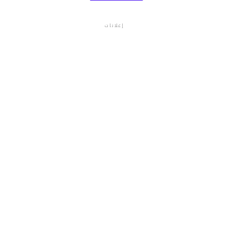
إعلانات
م.م