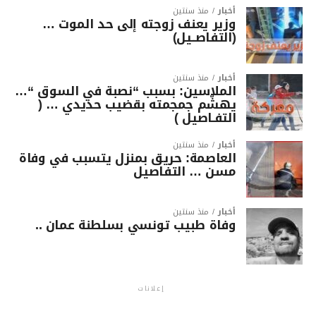
أخبار
منذ سنتين
وزير يعنف زوجته إلى حد الموت …
(التفاصــيل)
أخبار
منذ سنتين
الملاسين: بسبب “نصبة في السوق “…
يهشّم جمجمته بقضيب حديدي … (
التفـاصيل )
أخبار
منذ سنتين
العاصمة: حريق بمنزل يتسبب في وفاة
مسن … التفاصيل
أخبار
منذ سنتين
وفاة طبيب تونسي بسلطنة عمان ..
إعلانات