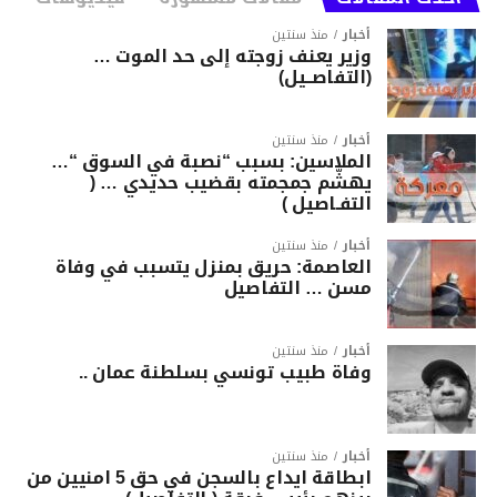
أخبار
منذ سنتين
وزير يعنف زوجته إلى حد الموت …
(التفاصــيل)
أخبار
منذ سنتين
الملاسين: بسبب “نصبة في السوق “…
يهشّم جمجمته بقضيب حديدي … (
التفـاصيل )
أخبار
منذ سنتين
العاصمة: حريق بمنزل يتسبب في وفاة
مسن … التفاصيل
أخبار
منذ سنتين
وفاة طبيب تونسي بسلطنة عمان ..
أخبار
منذ سنتين
ابطاقة ايداع بالسجن في حق 5 امنيين من