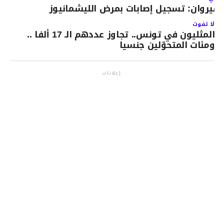
لقيروان: تسجيل إصابات بمرض الليشمانيوز
لا تفوت
المثليون في تونس.. تجاوز عددهم الـ 17 ألفا ..
ومئات المتحوّلين جنسيا
إعلانات