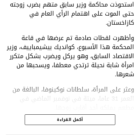
استحوذت محاكمة وزير سابق متهم بضرب زوجته
حتى الموت على اهتمام الرأي العام في
كازاخستان.
وأظهرت لقطات صادمة تم عرضها في قاعة
المحكمة هذا الأسبوع، كوانديك بيشيمباييف، وزير
الاقتصاد السابق، وهو يركل ويضرب بشكل متكرر
امرأة شابة نحيلة ترتدي معطفا، ويسحبها من
شعرها.
وعثر على المرأة، سلطانات نوكينوفا، البالغة من
العمر 31 عاما، ميتة في نوفمبر الماضي في
مطعم يملكه أحد أقارب زوجها.
أكمل القراءة
ووفقا لتقرير الطبيب الشرعي، توفيت نوكينوفا
متأثرة بصدمة في الدماغ، وكانت إحدى عظام