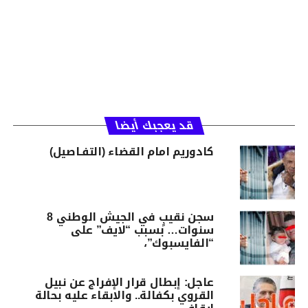
قد يعجبك أيضا
كادوريم امام القضاء (التفـاصيل)
سجن نقيبٍ في الجيش الوطني 8
سنوات… بسبب “لايف” على
“الفايسبوك”،
عاجل: إبطال قرار الإفراج عن نبيل
القروي بكفالة.. والابقاء عليه بحالة