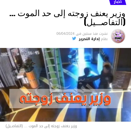
أخبار
وزير يعنف زوجته إلى حد الموت …
(التفاصــيل)
نشرت
منذ سنتين
فى
06/04/2024
بقلم
إدارة التحرير
وزير يعنف زوجته إلى حد الموت ... (التفاصــيل)