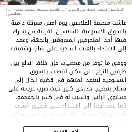
الملاسين: بسبب "نصبة في السوق "... يهشّم جمجمته بقضيب حديدي ... (
التفـاصيل )
عاشت منطقة الملاسين يوم امس معركة دامية
بالسوق الاسبوعية بالملاسين القريبة من شارك
فيها أحد المنحرفين المعروفين بالجهة، وعمد
إلى الاعتداء بالعنف الشديد على شاب وشقيقه..
ووفق ما توفر من معطيات فإن خلافا اندلع بين
طرفين النزاع على مكان انتصاب بالسوق
الاسبوعية ليعمد المتهم في قضية الحال إلى
تسلح بقضيب حديدي كبير، حيث ضرب غريمه على
مستوى الرأس وتسبب له في كسر بالجمجمة،
كما عمد أيضا إلى الاعتداء على شقيق الشاب
المتضرر ليتسبب له أيضا في كسور على مستوى
السابق واليد.
هذا وقد تمكن أعوان مركز الأمن الوطني بحي
أكمل القراءة