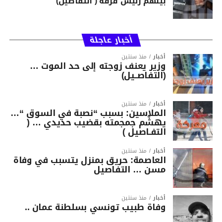
بينهم رئيس فرقة ( التفاصيل)
أخبار عاجلة
أخبار
منذ سنتين
وزير يعنف زوجته إلى حد الموت …
(التفاصــيل)
أخبار
منذ سنتين
الملاسين: بسبب “نصبة في السوق “…
يهشّم جمجمته بقضيب حديدي … (
التفـاصيل )
أخبار
منذ سنتين
العاصمة: حريق بمنزل يتسبب في وفاة
مسن … التفاصيل
أخبار
منذ سنتين
وفاة طبيب تونسي بسلطنة عمان ..