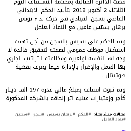
قضت الدائرة الجنائية بمحكمة الاستئناف اليوم
الثلاثاء 2 أكتوبر 2018 بتأييد الحكم الابتدائي
القاضي بسجن القيادي في حركة نداء تونس
برهان بسيّس عامين مع النفاذ العاجل
وتم الحكم على بسيس بالسجن من أجل تهمة
استغلال موظف عمومي لصفته لتحقيق فائدة لا
وجه لها لنفسه أولغيره ومخالفته التراتيب الجاري
بها العمل والإضرار بالإدارة فيما يعرف بقضية
صوتيتال .
وتم ثبوت انتفاعه بمبلغ مالي قدره 197 الف دينار
كأجر وإمتيازات عينية اثر إلحاقه بالشركة المذكورة
مقالات متشابهة:
الحكم
برهان بسيس
سجن
سنتين
نفاذ العاجل
لتالي