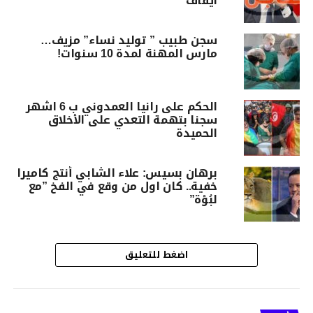
ايقاف
سجن طبيب ” توليد نساء” مزيف…
مارس المهنة لمدة 10 سنوات!
الحكم على رانيا العمدوني ب 6 اشهر
سجنا بتهمة التعدي على الأخلاق
الحميدة
برهان بسيس: علاء الشابي أنتج كاميرا
خفية.. كان اول من وقع في الفخ ”مع
لبُؤة”
اضغط للتعليق